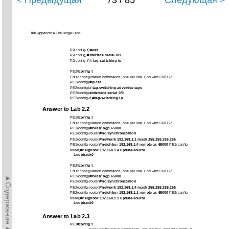
< Предыдущая
73 / 85
Следующая >
388
Appendix A Challenge Labs
P2(config-if)#
exit
P2(config)#
interface serial 0/1
P2(config-if)#
tag-switching ip
PE2#
config t
Enter configuration commands, one per line. End with CNTL/Z.
PE2(config)#
ip cef
PE2(config)#
tag-switching advertise tags
PE2(config)#
interface serial 0/0
PE2(config-if)#
tag-switching ip
Answer to Lab 2.2
PE1#
config t
Enter configuration commands, one per line. End with CNTL/Z.
PE1(config)#
router bgp 65000
PE1(config-router)#
no
synchronization
PE1(config-router)#
network 192.168.1.1 mask 255.255.255.255
PE1(config-router)#
neighbor 192.168.1.4 remote-as 65000
PE1(config-
router)#
neighbor 192.168.1.4 update-source
Loopback0
PE2#
config t
Enter configuration commands, one per line. End with CNTL/Z.
►Содержание►
PE2(config)#
router bgp 65000
PE2(config-router)#
no
synchronization
PE2(config-router)#
network 192.168.1.4 mask 255.255.255.255
PE2(config-router)#
neighbor 192.168.1.1 remote-as 65000
PE2(config-
router)#
neighbor 192.168.1.1 update-source
Loopback0
Answer to Lab 2.3
PE1#
config t