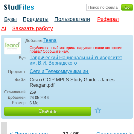
Вузы
Предметы
Пользователи
Реферат
AI
Заказать работу
Teana
Добавил:
Опубликованный материал нарушает ваши авторские
права?
Сообщите нам.
Таврический Национальный Университет
Вуз:
им. В.И. Вернадского
Сети и Телекоммуникации
Предмет:
Cisco CCIP MPLS Study Guide - James
Файл:
Reagan
.pdf
Скачиваний:
259
Добавлен:
24.05.2014
Размер:
6 Мб
☆
Скачать