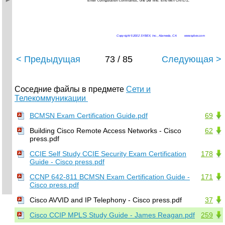
Enter configuration commands, one per line. End with CNTL/Z.
Copyright ©2002 SYBEX, Inc., Alameda, CA
www.sybex.com
< Предыдущая
73 / 85
Следующая >
Соседние файлы в предмете
Сети и
Телекоммуникации
BCMSN Exam Certification Guide.pdf
69
Building Cisco Remote Access Networks - Cisco
62
press.pdf
CCIE Self Study CCIE Security Exam Certification
178
Guide - Cisco press.pdf
CCNP 642-811 BCMSN Exam Certification Guide -
171
Cisco press.pdf
Cisco AVVID and IP Telephony - Cisco press.pdf
37
Cisco CCIP MPLS Study Guide - James Reagan.pdf
259