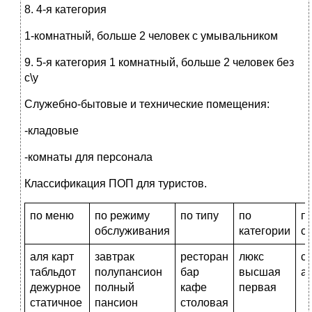
8. 4-я категория
1-комнатный, больше 2 человек с умывальником
9. 5-я категория 1 комнатный, больше 2 человек без
с\у
Служебно-бытовые и технические помещения:
-кладовые
-комнаты для персонала
Классификация ПОП для туристов.
по меню
по режиму
по типу
по
п
обслуживания
категории
с
аля карт
завтрак
ресторан
люкс
с
табльдот
полупансион
бар
высшая
а
дежурное
полный
кафе
первая
статичное
пансион
столовая