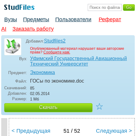
Вузы
Предметы
Пользователи
Реферат
AI
Заказать работу
Studfiles2
Добавил:
Опубликованный материал нарушает ваши авторские
права?
Сообщите нам.
Уфимский Государственный Авиационный
Вуз:
Технический Университет
Экономика
Предмет:
ГОСы по экономике
.doc
Файл:
Скачиваний:
85
Добавлен:
02.05.2014
Размер:
1 Мб
☆
Скачать
< Предыдущая
51 / 52
Следующая >