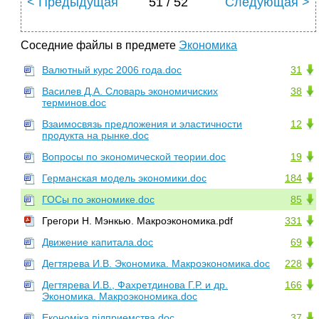
< Предыдущая
51 / 52
Следующая >
Соседние файлы в предмете
Экономика
Валютный курс 2006 года.doc
31
Василев Д.А. Словарь экономичиских
38
терминов.doc
Взаимосвязь предложения и эластичности
12
продукта на рынке.doc
Вопросы по экономической теории.doc
19
Германская модель экономики.doc
184
ГОСы по экономике.doc
85
Грегори Н. Мэнкью. Макроэкономика.pdf
331
Движение капитала.doc
69
Дегтярева И.В. Экономика. Макроэкономика.doc
228
Дегтярева И.В., Фахретдинова Г.Р. и др.
166
Экономика. Макроэкономика.doc
Економіка підприемства.doc
37