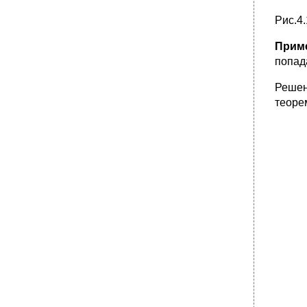
13.3.Распределение суммы нормально
Рис.4
распределенных случайных величин
13.Распределение функции случайных
Прим
аргументов
попад
13.1.Распределение функции одного
аргумента
Решен
•
13.2.Распределение суммы случайных
теоре
величин
13.3.Распределение суммы нормально
распределенных случайных величин
14.Предельные теоремы
14.1.Понятие о законе больших чисел
•
14.2.Неравенство Чебышева
14.3.Закон больших чисел Чебышева
14.4.Центральная предельная теорема