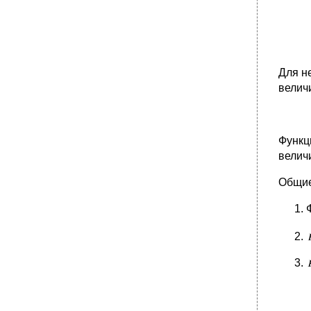
Для н
велич
Функц
велич
Общие