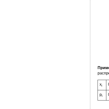
Прим
распр
x
i
p
i