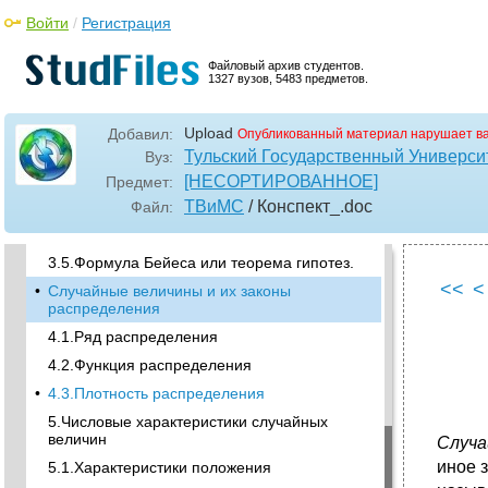
•
2.3.Основные формулы комбинаторики
Войти
/
Регистрация
2.3.Частота и статистическая вероятность
события
Файловый архив студентов.
•
3.1. События как множества и операции над
1327 вузов, 5483 предметов.
ними
2.4.Случайная величина
Upload
Добавил:
Опубликованный материал нарушает в
3.Основные теоремы теории вероятностей
Тульский Государственный Универси
Вуз:
•
3.2.Теорема сложения вероятностей
[НЕСОРТИРОВАННОЕ]
Предмет:
•
3.3.Теорема умножения вероятностей
ТВиМС
/ Конспект_
.doc
Файл:
•
3.4.Формула полной вероятности.
3.5.Формула Бейеса или теорема гипотез.
<<
<
•
Случайные величины и их законы
распределения
4.1.Ряд распределения
4.2.Функция распределения
•
4.3.Плотность распределения
5.Числовые характеристики случайных
величин
Случа
иное 
5.1.Характеристики положения