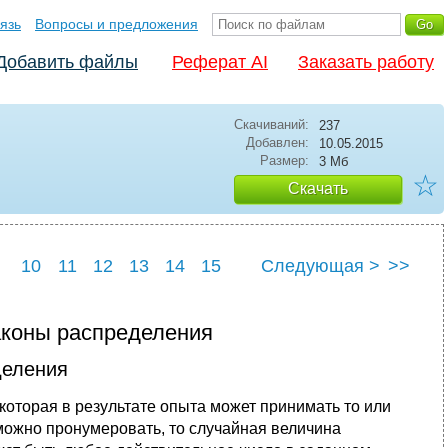
язь
Вопросы и предложения
Добавить файлы
Реферат AI
Заказать работу
Скачиваний:
237
Добавлен:
10.05.2015
Размер:
3 Мб
☆
Скачать
10
11
12
13
14
15
Следующая >
>>
22
23
24
25
аконы распределения
деления
 которая в результате опыта может принимать то или
можно пронумеровать, то случайная величина