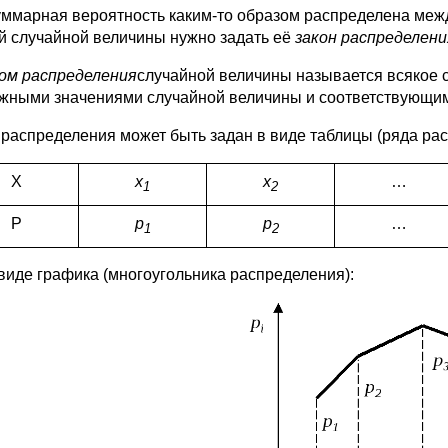
уммарная вероятность каким-то образом распределена меж
й случайной величины нужно задать её
закон распределени
ом распределения
случайной величины называется всякое
жными значениями случайной величины и соответствующим
 распределения может быть задан в виде таблицы (ряда ра
X
x
x
…
1
2
P
p
p
…
1
2
 виде графика (многоугольника распределения):