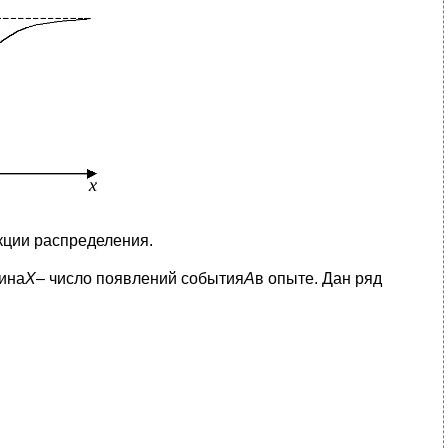
кции распределения.
ина
Х
– число появлений события
А
в опыте. Дан ряд