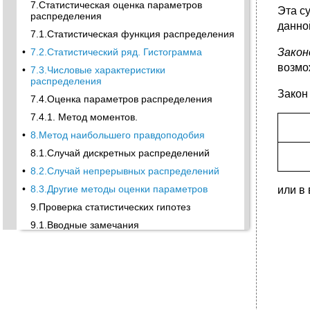
7.Статистическая оценка параметров
Эта с
распределения
данно
7.1.Статистическая функция распределения
Закон
•
7.2.Статистический ряд. Гистограмма
возмо
•
7.3.Числовые характеристики
распределения
Закон
7.4.Оценка параметров распределения
7.4.1. Метод моментов.
•
8.Метод наибольшего правдоподобия
8.1.Случай дискретных распределений
•
8.2.Случай непрерывных распределений
•
8.3.Другие методы оценки параметров
или в
9.Проверка статистических гипотез
9.1.Вводные замечания
•
9.2.Проверка гипотезы о законе
распределения
•
10.Системы случайных величин
10.1.Понятие о системе случайных величин
10.2.Двумерные случайные величины и их