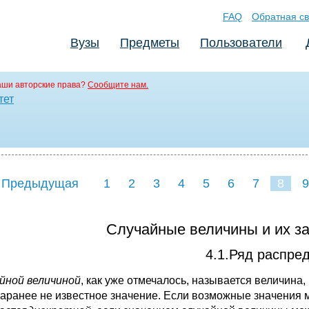
FAQ
Обратная св
Вузы
Предметы
Пользователи
аши авторские права?
Сообщите нам.
тет
 Предыдущая
1
2
3
4
5
6
7
8
9
16
17
18
19
20
21
Случайные величины и их з
4.1.Ряд распре
йной величиной
, как уже отмечалось, называется величина,
заранее не известное значение. Если возможные значения 