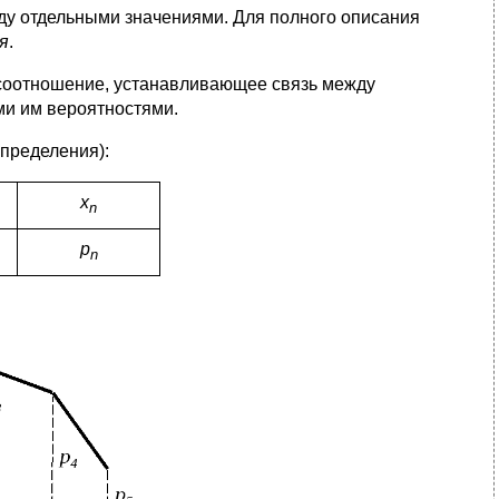
ду отдельными значениями. Для полного описания
я
.
 соотношение, устанавливающее связь между
и им вероятностями.
спределения):
x
n
p
n