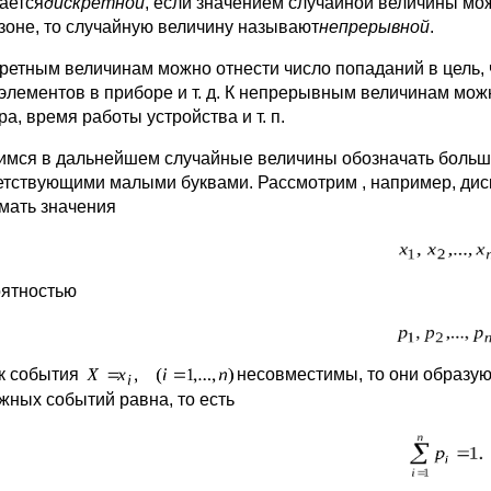
ается
дискретной
, если значением случайной величины мо
зоне, то случайную величину называют
непрерывной
.
кретным величинам можно отнести число попаданий в цель, 
элементов в приборе и т. д. К непрерывным величинам мож
а, время работы устройства и т. п.
имся в дальнейшем случайные величины обозначать больши
етствующими малыми буквами. Рассмотрим , например, ди
мать значения
оятностью
ак события
несовместимы, то они образую
жных событий равна, то есть