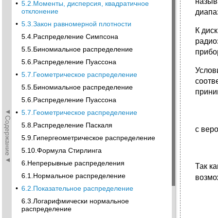
назыв
•
5.2.Моменты, дисперсия, квадратичное
отклонение
диапа
•
5.3.Закон равномерной плотности
К дис
5.4.Распределение Симпсона
радио
5.5.Биномиальное распределение
прибор
5.6.Распределение Пуассона
Услов
•
5.7.Геометрическое распределение
соотв
5.5.Биномиальное распределение
прини
5.6.Распределение Пуассона
◄Содержание◄
•
5.7.Геометрическое распределение
5.8.Распределение Паскаля
с вер
5.9.Гипергеометрическое распределение
5.10.Формула Стирлинга
6.Непрерывные распределения
Так к
6.1.Нормальное распределение
возмо
•
6.2.Показательное распределение
6.3.Логарифмически нормальное
распределение