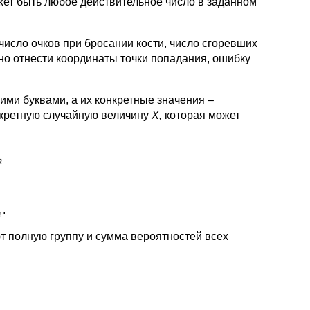
жет быть любое действительное число в заданном
число очков при бросании кости, число сгоревших
но отнести координаты точки попадания, ошибку
ми буквами, а их конкретные значения –
скретную случайную величину
Х,
которая может
.
т полную группу и сумма вероятностей всех