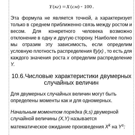
.
Эта формула не является точной, а характеризует
только в среднем приближенно связь между ростом и
весом. Для конкретного человека возможно
отклонение в одну и другую сторону. Наиболее полно
мы отразим эту зависимость, если определим
условную плотность распределения
f
(
y
|
x
)
, то есть для
каждого значения роста
x
определим распределение
Y
.
10.6.Числовые характеристики двумерных
случайных величин
Для двумерных случайных величин могут быть
определены моменты как и для одномерных.
Начальным моментом
порядка
(
k
,
s
)
двумерной
случайной величины
(
X
,
Y
)
называется
k
s
математическое ожидание произведения
X
на
Y
: