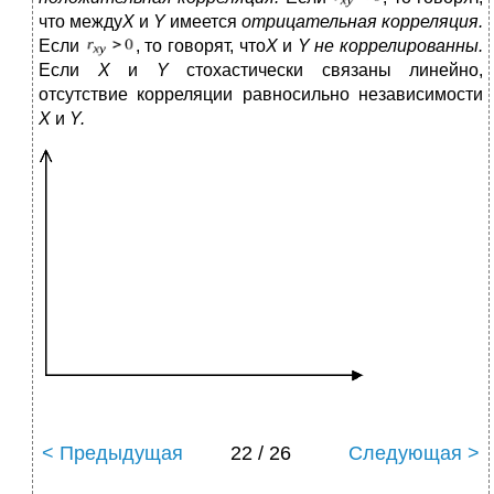
что между
X
и
Y
имеется
отрицательная корреляция.
Если
, то говорят, что
X
и
Y
не коррелированны.
Если
X
и
Y
стохастически связаны линейно,
отсутствие корреляции равносильно независимости
X
и
Y
.
< Предыдущая
22 / 26
Следующая >