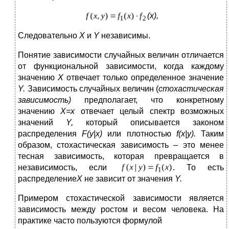
(
x
),
Следовательно
X
и
Y
независимы.
Понятие зависимости случайных величин отличается
от функциональной зависимости, когда каждому
значению
X
отвечает только определенное значение
Y
.
Зависимость случайных величин (
стохастическая
зависимость)
предполагает, что конкретному
значению
X
=
x
отвечает целый спектр возможных
значений
Y
,
который описывается законом
распределения
F
(
y
|
x
)
или плотностью
f
(
x
|
y
).
Таким
образом, стохастическая зависимость – это менее
тесная зависимость, которая превращается в
независимость, если
. То есть
распределение
Х
не зависит от значения
Y
.
Примером стохастической зависимости является
зависимость между ростом и весом человека. На
практике часто пользуются формулой