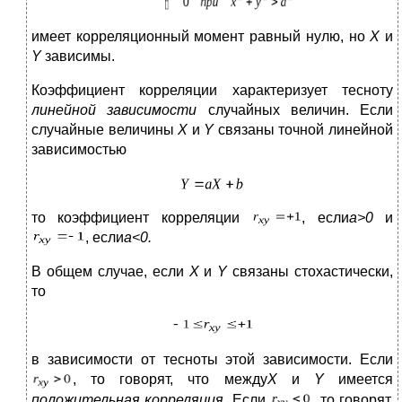
имеет корреляционный момент равный нулю, но
X
и
Y
зависимы.
Коэффициент корреляции характеризует тесноту
линейной зависимости
случайных величин. Если
случайные величины
X
и
Y
связаны точной линейной
зависимостью
то коэффициент корреляции
, если
a
>0
и
, если
а<0.
В общем случае, если
X
и
Y
связаны стохастически,
то
в зависимости от тесноты этой зависимости. Если
, то говорят, что между
X
и
Y
имеется
положительная корреляция.
Если
, то говорят,