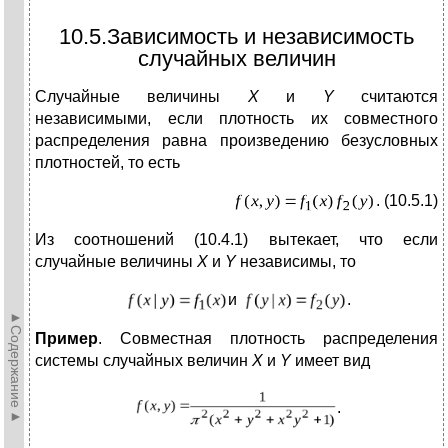
10.5.Зависимость и независимость
случайных величин
Случайные величины
X
и
Y
считаются
независимыми, если плотность их совместного
распределения равна произведению безусловных
плотностей, то есть
. (10.5.1)
Из соотношений (10.4.1) вытекает, что если
случайные величины
X
и
Y
независимы, то
и
.
►Содержание►
Пример
. Совместная плотность распределения
системы случайных величин
X
и
Y
имеет вид
.