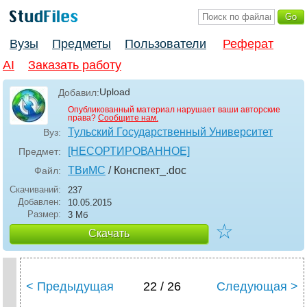
Вузы
Предметы
Пользователи
Реферат
AI
Заказать работу
Upload
Добавил:
Опубликованный материал нарушает ваши авторские
права?
Сообщите нам.
Тульский Государственный Университет
Вуз:
[НЕСОРТИРОВАННОЕ]
Предмет:
ТВиМС
/ Конспект_
.doc
Файл:
Скачиваний:
237
Добавлен:
10.05.2015
Размер:
3 Мб
☆
Скачать
< Предыдущая
22 / 26
Следующая >