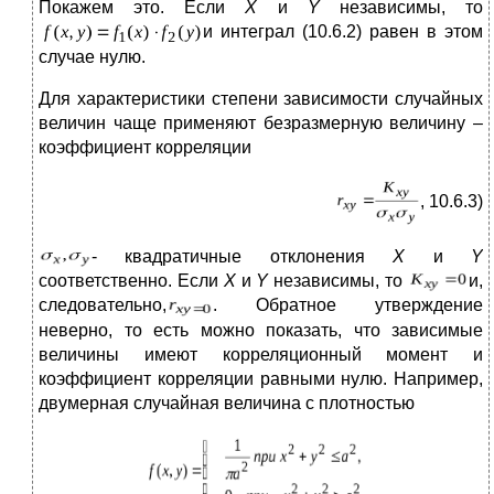
Покажем это. Если
X
и
Y
независимы, то
и интеграл (10.6.2) равен в этом
случае нулю.
Для характеристики степени зависимости случайных
величин чаще применяют безразмерную величину –
коэффициент корреляции
, 10.6.3)
- квадратичные отклонения
X
и
Y
соответственно. Если
X
и
Y
независимы, то
и,
следовательно,
. Обратное утверждение
неверно, то есть можно показать, что зависимые
величины имеют корреляционный момент и
коэффициент корреляции равными нулю. Например,
двумерная случайная величина с плотностью