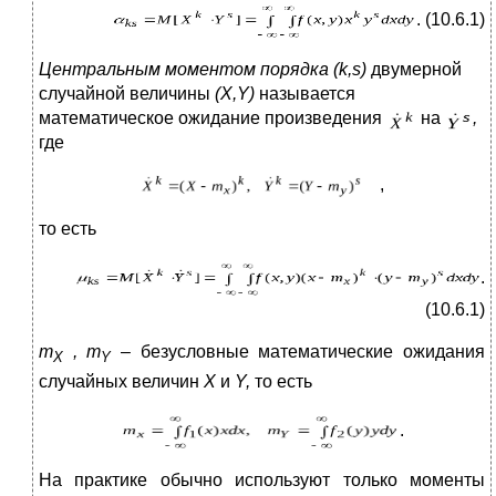
. (10.6.1)
Центральным моментом
порядка
(
k
,
s
)
двумерной
случайной величины
(
X
,
Y
)
называется
математическое ожидание произведения
на
,
где
,
то есть
.
(10.6.1)
m
,
m
– безусловные математические ожидания
X
Y
случайных величин
X
и
Y
,
то есть
.
На практике обычно используют только моменты