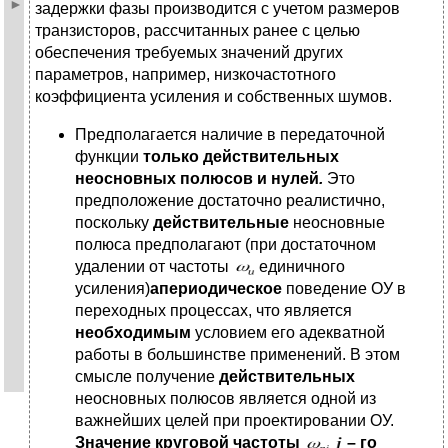
задержки фазы производится с учетом размеров
транзисторов, рассчитанных ранее с целью
обеспечения требуемых значений других
параметров, например, низкочастотного
коэффициента усиления и собственных шумов.
Предполагается наличие в передаточной
функции
только
действительных
неосновных
полюсов
и
нулей
.
Это
предположение достаточно реалистично,
поскольку
действительные
неосновные
полюса предполагают (при достаточном
удалении от частоты
единичного
усиления)
апериодическое
поведение ОУ в
переходных процессах, что является
необходимым
условием его адекватной
работы в большинстве применений. В этом
смысле получение
действительных
неосновных полюсов является одной из
важнейших целей при проектировании ОУ.
Значение круговой частоты
– го