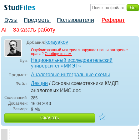
Вузы
Предметы
Пользователи
Реферат
AI
Заказать работу
korayakov
Добавил:
Опубликованный материал нарушает ваши авторские
права?
Сообщите нам.
Национальный исследовательский
Вуз:
университет «МИЭТ»
Аналоговые интегральные схемы
Предмет:
Лекции
/ Основы схемотехники КМДП
Файл:
аналоговых ИМС
.doc
Скачиваний:
285
Добавлен:
16.04.2013
Размер:
9 Мб
☆
Скачать