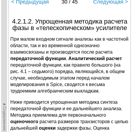
< Предыдущая
30 / 45
Следующая >
4.2.1.2. Упрощенная методика расчета
фазы в «телескопическом» усилителе
При малом входном сигнале анализы как в частотной
области, так и во временной однозначно
взаимосвязаны и производятся после расчета
передаточной
функции
.
Аналитический
расчет
передаточной функции, как правило большого (на
рис. 4.1 – седьмого) порядка, являющийся, в общем
случае, необходимым этапом перед началом
моделирования в Spice, сводится к весьма
трудоемким алгебраическим выкладкам.
Ниже приводится упрощенная методика синтеза
►Содержание►
передаточной функции и ее дальнейшего анализа.
Методика приемлема для первоначального
оценочного
расчета размеров транзисторов с целью
дальнейшей
оценки
задержки фазы. Оценка