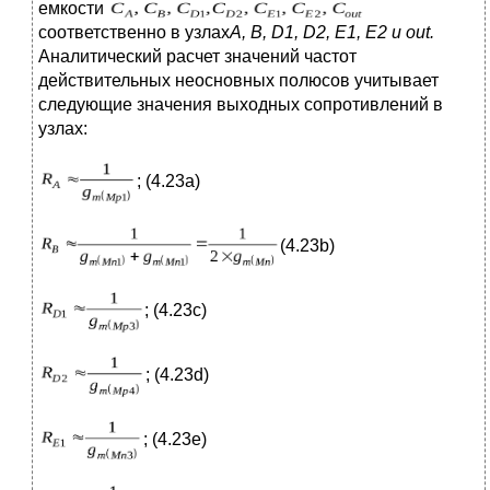
емкости
соответственно в узлах
A
,
B
,
D
1,
D
2,
E
1,
E
2 и
out
.
Аналитический расчет значений частот
действительных неосновных полюсов учитывает
следующие значения выходных сопротивлений в
узлах:
; (4.23а)
(4.23b)
; (4.23с)
; (4.23d)
; (4.23e)