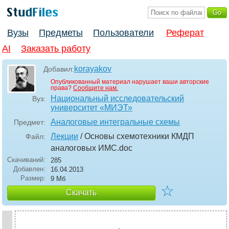
Вузы
Предметы
Пользователи
Реферат
AI
Заказать работу
korayakov
Добавил:
Опубликованный материал нарушает ваши авторские
права?
Сообщите нам.
Национальный исследовательский
Вуз:
университет «МИЭТ»
Аналоговые интегральные схемы
Предмет:
Лекции
/ Основы схемотехники КМДП
Файл:
аналоговых ИМС
.doc
Скачиваний:
285
Добавлен:
16.04.2013
Размер:
9 Мб
☆
Скачать