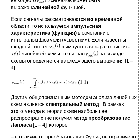
выходного
сигналов может быть
выражена
линейной
функцией.
Если сигналы рассматриваются
во временной
области, то используется
импульсная
характеристика (функция)
в сочетании с
интегралом Дюамеля («свертки»). Если известны
входной сигнал
и импульсная характеристика
линейной схемы, то сигнал
на выходе
схемы определяется из следующего выражения [1 –
4]:
(1.1)
Другим общепризнанным методом анализа линейных
схем является
спектральный
метод
. В рамках
этого метода в теории связи наибольшее
распространение получил метод
преобразование
Лапласа
[1 – 4], которое:
– в отличие от преобразования Фурье, не ограничено