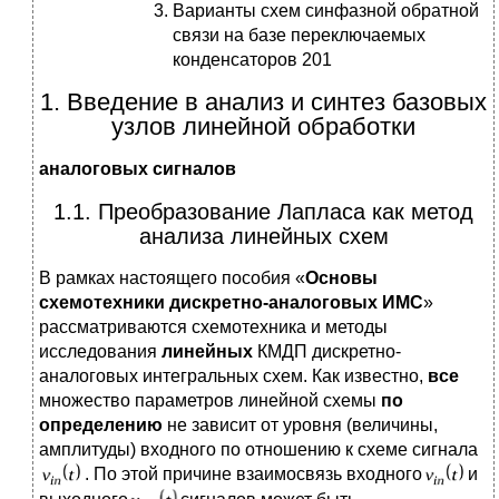
Варианты схем синфазной обратной
связи на базе переключаемых
конденсаторов 201
1. Введение в анализ и синтез базовых
узлов линейной обработки
аналоговых сигналов
1.1. Преобразование Лапласа как метод
анализа линейных схем
В рамках настоящего пособия «
Основы
схемотехники дискретно-аналоговых ИМС
»
рассматриваются схемотехника и методы
исследования
линейных
КМДП дискретно-
аналоговых интегральных схем. Как известно,
все
множество параметров линейной схемы
по
определению
не зависит от уровня (величины,
амплитуды) входного по отношению к схеме сигнала
. По этой причине взаимосвязь входного
и