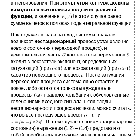
интегрирования. При этом
внутри
контура
должны
находиться
все
полюсы
подынтегральной
функции
, и значение
в этом случае равно
сумме вычетов в полюсах подынтегральной функции.
При подаче сигнала на вход системы вначале
возникает
нестационарный
процесс установления
нового состояния (переходной процесс), и
действительная часть
комплексной переменной
входит в показатели экспонент, определяющих
затухающий (при
) или возрастающий (при
)
характер переходного процесса. После затухания
переходного процесса система либо остается в
покое, либо остаются только
вынужденные
процессы (как правило, колебания), обусловленные
колебаниями входного сигнала. Если следы
нестационарности процесса исчезли, можно считать,
что во все последующее время
, и
. В этом случае (в новом стационарном
состоянии) выражения (1.2) – (1.4) представляют
собой преобразования Фурье, являющемся частным