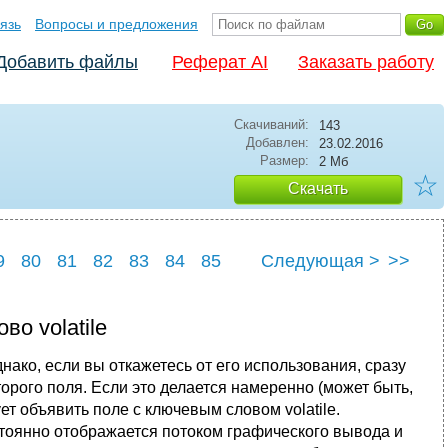
язь
Вопросы и предложения
Добавить файлы
Реферат AI
Заказать работу
Скачиваний:
143
Добавлен:
23.02.2016
Размер:
2 Мб
☆
Скачать
9
80
81
82
83
84
85
Следующая >
>>
9
90
во volatile
ако, если вы откажетесь от его использования, сразу
орого поля. Если это делается намеренно (может быть,
ет объявить поле с ключевым словом volatile.
стоянно отображается потоком графического вывода и