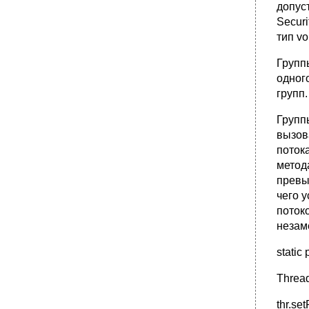
12.12. Класс String Tokenizer
допус
•
Глава 13 применение типов в
Secur
программировании
тип vo
13.1. Класс Class
Групп
•
13.2. Загрузка классов
одног
•
13.3. Классы-оболочки: общий обзор
групп.
13.4. Класс Boolean
13.5. Класс Character
Групп
вызов
•
13.6. Класс Number
поток
13.7. Класс Integer
метод
13.8. Класс Long
превы
•
13.9. Классы Float и Double
чего 
Глава 14 системное программирование
поток
незам
•
14.1. Стандартный поток ввода/вывода
14.2. Управление памятью
static
•
14.3. Системные свойства
Thread
•
14.4. Создание процессов
•
14.5. Класс Runtime
thr.se