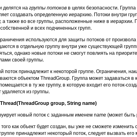
и делятся на
группы потоков
в целях безопасности. Группа
ляет создавать определенную иерархию. Потоки внутри груп
у, а также во все группы, расположенные ниже в иерархии.
 собственной и всех подчиненных групп.
граничения используются для защиты потоков от произвола 
аются в отдельную группу внутри уже существующей групп
яться, однако новые потоки не смогут повлиять на приори
лами своей группы.
й поток принадлежит к некоторой группе. Ограничения, нак
ваются объектом ThreadGroup. Группа может задаваться в 
 помещается в ту же группу, в которую входит его поток-со
 удаляется из группы.
Thread
(
ThreadGroup
group
,
String
name
)
руирует новый поток с заданным именем name (может быть р
 того как объект будет создан, вы уже не сможете изменить 
 группе принадлежит некоторый поток, следует вызвать его 