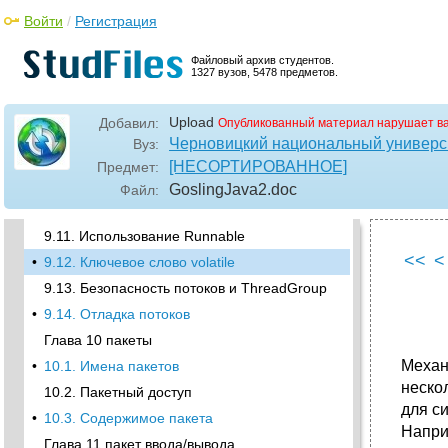
•
9.2.2. Операторы synchronized
Войти
/
Регистрация
•
9.3. Методы wait и notify
•
9.4. Подробности, касающиеся wait и notify
Файловый архив студентов.
1327 вузов, 5478 предметов.
9.5. Планирование потоков
•
9.6. Взаимная блокировка
Upload
Добавил:
Опубликованный материал нарушает в
9.7. Приостановка потоков
Черновицкий национальный универси
Вуз:
•
9.8. Прерывание потока
[НЕСОРТИРОВАННОЕ]
Предмет:
9.9. Завершение работы потока
GoslingJava2
.doc
Файл:
•
9.10. Завершение приложения
9.11. Использование Runnable
<<
<
•
9.12. Ключевое слово volatile
9.13. Безопасность потоков и ThreadGroup
•
9.14. Отладка потоков
Глава 10 пакеты
Механ
•
10.1. Имена пакетов
неско
10.2. Пакетный доступ
для с
•
10.3. Содержимое пакета
Напри
Глава 11 пакет ввода/вывода