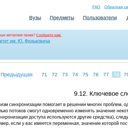
FAQ
Обратная св
Вузы
Предметы
Пользователи
аши авторские права?
Сообщите нам.
тет им. Ю. Федьковича
 Предыдущая
71
72
73
74
75
76
77
78
7
86
87
88
8
9.12. Ключевое сло
изм синхронизации помогает в решении многих проблем, одн
лько потоков смогут одновременно изменять значение некот
инхронизации доступа используются другие средства), следу
мер, если у вас имеется переменная, значение которой по