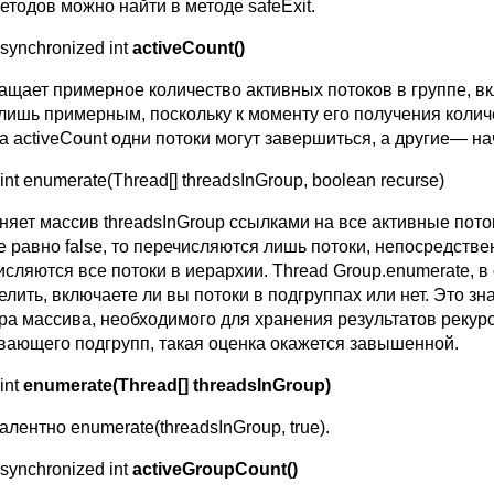
етодов можно найти в методе safeExit.
 synchronized int
activeCount
()
ащает примерное количество активных потоков в группе, в
 лишь примерным, поскольку к моменту его получения колич
а activeCount одни потоки могут завершиться, а другие— на
 int enumerate(Thread[] threadsInGroup, boolean recurse)
няет массив threadsInGroup ссылками на все активные пото
e равно false, то перечисляются лишь потоки, непосредствен
сляются все потоки в иерархии. Thread Group.enumerate, в 
лить, включаете ли вы потоки в подгруппах или нет. Это зн
ра массива, необходимого для хранения результатов рекурс
вающего подгрупп, такая оценка окажется завышенной.
 int
enumerate(Thread[] threadsInGroup)
лентно enumerate(threadsInGroup, true).
 synchronized int
activeGroupCount()