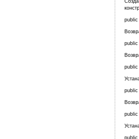
Созда
Приложение б Runtime-исключения в Java
конст
•
Б.1 Классы RuntimeException
Б.2 Классы Error
public 
•
Приложение в Полезные таблицы
Возвр
public
Возвр
public
Устан
public
Возвр
public
Устан
public 