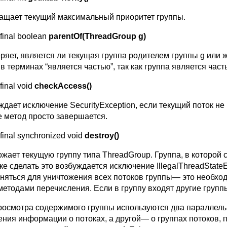
ащает текущий максимальный приоритет группы.
 final boolean
parentOf(ThreadGroup g)
ряет, является ли текущая группа родителем группы g или ж
в терминах “является частью”, так как группа является част
 final void
checkAccess
()
ждает исключение SecurityException, если текущий поток н
е метод просто завершается.
 final synchronized void
destroy
()
ожает текущую группу типа ThreadGroup. Группа, в которой 
е сделать это возбуждается исключение IllegalThreadStateEx
няться для уничтожения всех потоков группы— это необхо
методами перечисления. Если в группу входят другие групп
росмотра содержимого группы используются два параллельн
ения информации о потоках, а другой— о группах потоков,