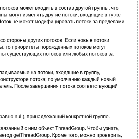
 потоков может входить в состав другой группы, что
пы могут изменять другие потоки, входящие в ту же
 Поток не может модифицировать потоки за пределами
со стороны других потоков. Если новые потоки
ы, то приоритеты порожденных потоков могут
теты существующих потоков или любых потоков за
ладываемые на потоки, входящие в группу,
конструкторе потока; по умолчанию каждый новый
здатель. После завершения потока соответствующий
авно null), принадлежащий конкретной группе.
связанный с ним объект ThreadGroup. Чтобы узнать,
метод getThreadGroup. Кроме того, можно проверить,