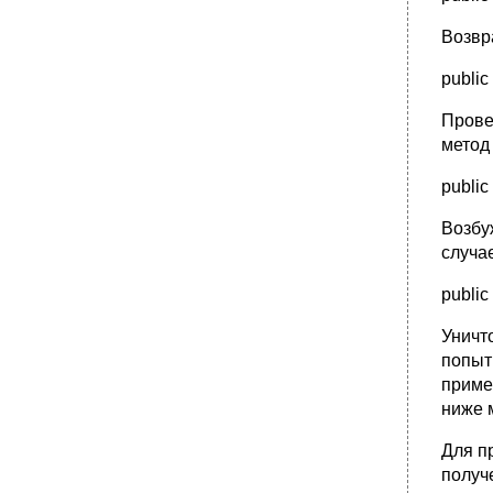
Возвр
public
Прове
метод 
public
Возбу
случа
public
Уничт
попытк
приме
ниже 
Для п
получ