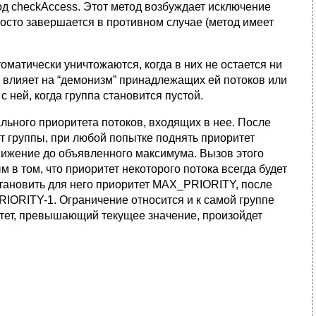
од checkAccess. Этот метод возбуждает исключение
росто завершается в противном случае (метод имеет
томатически уничтожаются, когда в них не остается ни
не влияет на “демонизм” принадлежащих ей потоков или
с ней, когда группа становится пустой.
льного приоритета потоков, входящих в нее. После
т группы, при любой попытке поднять приоритет
нижение до объявленного максимума. Вызов этого
в том, что приоритет некоторого потока всегда будет
становить для него приоритет MAX_PRIORITY, после
IORITY-1. Ограничение относится и к самой группе
тет, превышающий текущее значение, произойдет