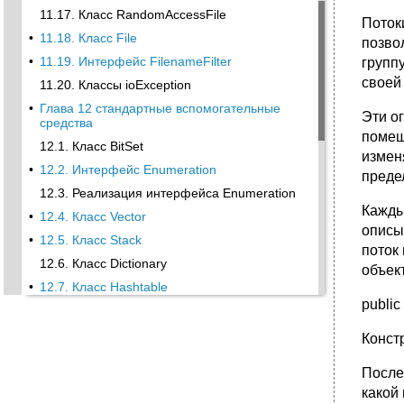
11.17. Класс RandomAccessFile
Поток
•
11.18. Класс File
позво
•
11.19. Интерфейс FilenameFilter
групп
своей
11.20. Классы ioException
•
Глава 12 стандартные вспомогательные
Эти о
средства
помещ
12.1. Класс BitSet
измен
•
12.2. Интерфейс Enumeration
преде
12.3. Реализация интерфейса Enumeration
Кажды
•
12.4. Класс Vector
описы
•
12.5. Класс Stack
поток
12.6. Класс Dictionary
объект
•
12.7. Класс Hashtable
public
•
12.8. Класс Properties
•
12.9. Классы Observer/Observable
Конст
•
12.10. Класс Date
После
•
12.11. Класс Random
какой