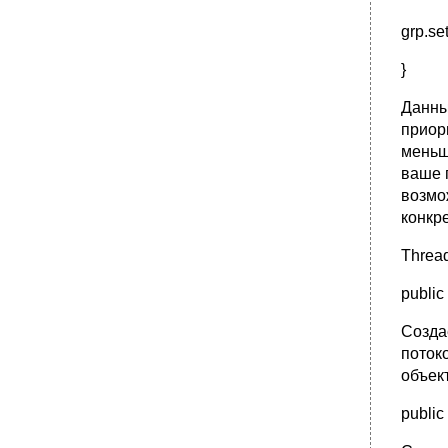
14.6. Разное
grp.set
•
14.7. Безопасность
14.8. Класс Math
}
•
Приложение а Родные методы
Данны
•
А.1 Обзор
приор
•
А.2.1 Имена
меньш
А.2.2 Методы
ваше 
А.2.3 Типы
возмо
конкр
•
А.2.5 Средства безопасности
А.2.6 Работа с памятью
Threa
А.3 Пример
public
•
А.3.1 Внутреннее строение LockableFile
А.4 Строки
Созда
•
А.5 Массивы
потоко
•
А.6 Создание объектов
объек
А.7 Вызов методов Java
public
•
А.8 Последнее предупреждение