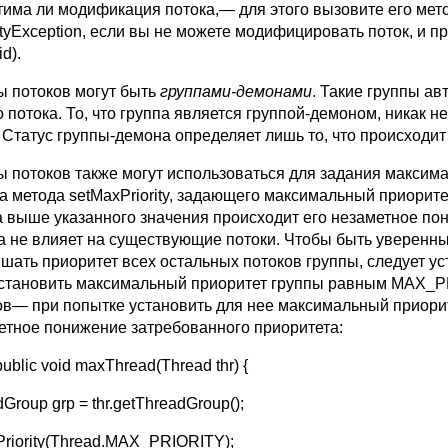
тима ли модификация потока,— для этого вызовите его мет
ityException, если вы не можете модифицировать поток, и п
id).
ы потоков могут быть
группами-демонами
. Такие группы ав
о потока. То, что группа является группой-демоном, никак 
 Статус группы-демона определяет лишь то, что происходит 
ы потоков также могут использоваться для задания максима
а метода setMaxPriority, задающего максимальный приорите
а выше указанного значения происходит его незаметное по
а не влияет на существующие потоки. Чтобы быть уверенным 
шать приоритет всех остальных потоков группы, следует у
установить максимальный приоритет группы равным MAX_PR
ов— при попытке установить для нее максимальный приори
етное понижение затребованного приоритета:
 public void maxThread(Thread thr) {
Group grp = thr.getThreadGroup();
tPriority(Thread.MAX_PRIORITY);