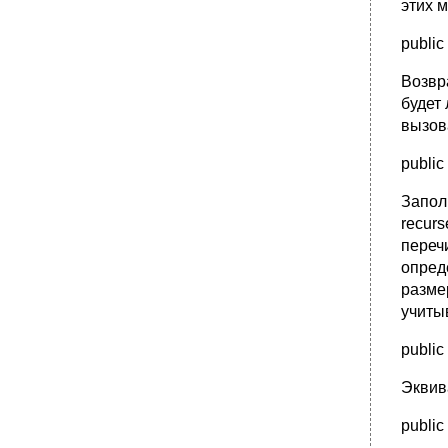
этих м
public
Возвр
будет
вызов
public
Запол
recurs
перечи
опреде
разме
учиты
public
Эквива
public