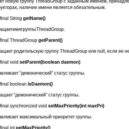
ет новую группу ThreadGroup с заданным именем, принадле
рукторах, наличие имени является обязательным.
final String
getName
()
ащаетимягруппыThreadGroup.
 final ThreadGroup
getParent()
ащает родительскую группу ThreadGroup или null, если ее не
 final void
setParent(boolean daemon)
авливает “демонический” статус группы.
 final boolean
isDaemon
()
ащает “демонический” статус группы.
 final synchronized void
setMaxPriority
(
int
maxPri
)
авливает максимальный приоритет группы.
final int
getMaxPriority
()