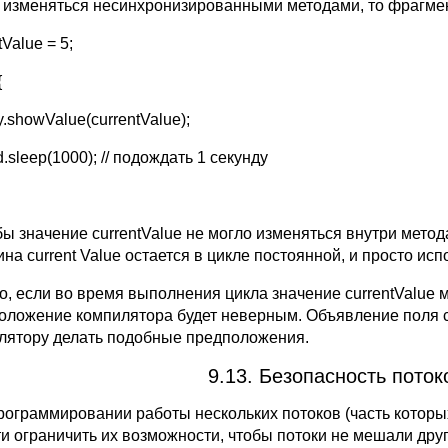
 изменяться несинхронизированными методами, то фрагме
tValue = 5;
{
y.showValue(currentValue);
.sleep(1000); // подождать 1 секунду
бы значение currentValue не могло изменяться внутри метод
на current Value остается в цикле постоянной, и просто ис
о, если во время выполнения цикла значение currentValue 
оложение компилятора будет неверным. Объявление поля cur
лятору делать подобные предположения.
9.13. Безопасность поток
рограммировании работы нескольких потоков (часть котор
ти ограничить их возможности, чтобы потоки не мешали друг 