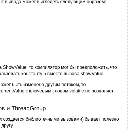
нт вывода может выглядеть следующим образом:
а ShowValue, то компилятор мог бы предположить, что
пользовать константу 5 вместо вызова showValue.
может быть изменено другим потоком, то
rentValue с ключевым словом volatile не позволяет
ов и ThreadGroup
ых создается библиотечными вызовами) бывает полезно
другу.