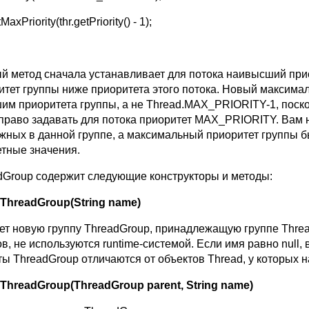
MaxPriority(thr.getPriority() - 1);
й метод сначала устанавливает для потока наивысший прио
итет группы ниже приоритета этого потока. Новый максима
им приоритета группы, а не Thread.MAX_PRIORITY-1, поск
право задавать для потока приоритет MAX_PRIORITY. Вам 
жных в данной группе, а максимальный приоритет группы бы
етные значения.
dGroup содержит следующие конструкторы и методы:
ThreadGroup
(
String
name
)
ет новую группу ThreadGroup, принадлежащую группе Thread
в, не используются runtime-системой. Если имя равно null,
ты ThreadGroup отличаются от объектов Thread, у которых 
ThreadGroup(ThreadGroup parent, String name)