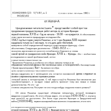
0504020000-523
!J;"1-H:!,
1
1982 r.
IШ.
/С) l1:11111·1·11J11o1·.т110 «Ilnyиa»,
Л
042(02)-82
от Аiзтоi>А
*
Uредлагаемая читателю 1шига
представлйет собой пря~iое
продолжение предшествующих работ автора по истории Франции
XVII
1630 -
-
n
первой половины
в.
1
Год ее начала
не нуждается.
обосновании:
этим годом кончается предыдущее исследоваn:Ие~
1642
XIII
год был годом смерти Ришелье, а та~< кан Людовик
пережил
5
кардинала тольtю на
месяцев, то эта дата дейст:ВителЬiiЬ
ваверпiила собой определенный период в существовании француg:. с1юго
1643-1653
-
-
абсолютивма. Следующее десятилетие
гг.
оназалось вре:м:еием его резн:ого ослабления и Ihирокого р~злива
XVII
-
-
самой яр1юй из граждансних войн Франции.
в.
Фронды.
:Это
особая тема
исследовапия со своей проблематююй, хотя и
:
уходящая 1юриями в предшествующие годы.
'
Правление Ришелье и особенно его образ связаны теперь в во­
ображении читателей Дюма и бесчисленных кино- и телезрителей
с бессмертными
Rai<
«Тремя мушнетерамю).
бы вольно ни обра­
щались сценаристы и режиссеры с тканью знаменитого романа,
iдюма следовал за
фигура кардинала ка~< воплощения зла остается неизменной.
своими совремеюпшамиисториками роман­
.
тической школы и литераторами. С той поры в нау1<е Ришелье был множество раз
«реабилитирован», и на:ждая· новая работа приносит тому все новые и новые
-
доказательства. Но это
до­
стояние специалистов. Послужит ли оно ногда-нибудь созданию нового романа?
Об эпохе Ришелье существует обmирпая литература, которой посвящено
1630-1642
введение к нашей книге. Из этого обзора видно, что история
гг. изучена
еще дале1<0 не достаточно. Это были годы участия Франции в Тридцатилетней
(16181648),
войне
первом всеевропейском военном стошшовении, итоги кото­
рого определили во многом взаимоотношения всех государств во
XVII
1635
второй половине
в. До
г. Франция вела та~< называе­