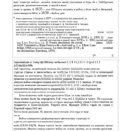
мую «скрытую войну», активно помогая своим союзникам в борь­ бе с Габсбургами
деньгами, дипломатичесними, а порой и воен­
1635
ными а~щиями. В
г. она ОТI<рыто вступила в войну с Испа­ нией и Империей,
1659
закончившуюся JIИmт, в
г. Война, уже
*
1977
Книга закончена 1:1втором в
г. и публикуется без изменений, за
исключением отдельных редакционных поправок. Ее теист сверен также
с рукописью работы, хранящейся в фонде А. Д. Люблинской в Западно­
европейс1юй се1щии архива Ленинградского отделения Института исто­
(III
2).
1-\
рии СССР АН СССР
В .№
изданию книга подготовлепа стар·
шим научным сотруднином Се1•тора всеобщей истории
ЛОИИ
СССР
АН СССР 1.андидато111 историчес1шх 11ау1' И. С. Шарковой.
1)
XVII
1959; 2)
Люблин с к а я А. Д.
Франция в начале
в. Л.,
Фран­
1
XVII
1965
цузский абсолютизм в первой трети
в. Л.,
(английсиий пере­
L u
1i n s k
D. French absolutism: the crucial
phase,
1620-
вод:
Ь
а у а А.
1629. Translated
Brian Peurce with
fore\vord
J.
Elliott. Cam-
Ьу
а
Ьу
Н.
bridge, 1968;
J,a crisis del siglo XVII
la
sociedad
испапский перевод:
у
del absolutismo. Barcelona, 1979).
1*
3
li
1.1
11;111 l·:11po111.1
принявiпая н: тому iфiЭМ:еiш небыннл
р1\:фуШ:итМЬ­
ный харах\тер, потребовала колuсеа.111.1111111 1111111111~юшил всех ре­
1111l11·;111ii, 110
сурсов страны и закончиJiась не тоJ11.1ш
и гегемонией
1111
истории того
Франции на контпненте. Понятно, что
111·"х 11Gщ11х трудах по
времени и в многочисJ1011111.1х ti11111·рафиях Ришелье
11:1
именно войне отведено первое место иJ111 он1111
нврвых. И тогда
в центре внимания оказывается дипло111ат11•11·1·.1т11
вообще внеш­
11
11
неполитическая деятельность кардинаJШ,
н11·1·111юii с полным бле­
ском проявились его таланты полити1ш, ш·о 11ш1н и мужество.
Если позволить себе отдать дань патет111ю, то тuму нашей ра­
I\aI\
боты можно было бы определить
«тш·от1.1 11oii11ы в тылу». По­
колениям,
войну, смысл этого понятия не
пережившим в разных возраетах нт<)рую мировую
пуждаетсн в 11онс11u11иях. Разуме­ ется, Франция
1630-х
годов пе схожа с
300
Еnроной через
лет.
Тяготы были разными, По именно они отличали ;Jти годы от мир­
ных лет.
Война совершенно деформировала финансовую структуру го­
сударства, уже подорванную за пятнадцатилетие гражданских
(1614-1629).
войн
Новые налоги легли тяжелейшим бременем на широкие массы
населения. Именно народ ошштил войну не только :кровью, но и своими деньгами.