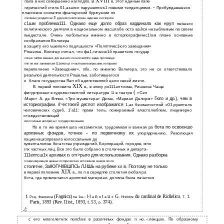
XVIII
пала в них совершенно нагллдпо. В
в. этот единый папе­
-
гиричесний стиль 01,азалсл парушепныъ1 новыми тенденциями.
Пробуждавшееся
нлассовое созпапне французской буржуазии по­
I\
степенно уводило ее
другим политичесюш задачам и историче­
с1шм проблема111. Однако еще долго образ кардинала как нруп­
пеiiшего
политического деятеля в национальном масштабе оста­ ваJrся незыблемым па своем
пьедестале. Очень любопытны именно в псторпографичес1\ом плане основные
соображения Вольтера
в защиту его ъшепuя о подлшшостн «Полптпчес1юго завещания»
Рншелье. Вольтер счптал, что фа1,тичесю1й правитель государ­
ства в таRом важнш1 для высшпх по:штичесRпх задач пропэведе­
ппп пе мог занпматьея 111елюпшr п частными вопросами, ноторыми
переполнено «Завещание», пбо, по мненпю Вольтера, это не со­ ответствовало
реальпоii деятельпостп Рпшелье, заботившегося
о
благе государства Rан об едипствепной цели своей жизнп.
XIX
В
первой половине
в., в эпоху ро111антизма, Ришелье Чаще
(
фигурпровал в художественной литературе
в театре
«Сен­
11
Гюго и др.), чем в
:Марс» А. де Вппьи, «Три мушкетера» Дюма, «Мариан Делорм»
историографии. iI~естоюrй деспот изображался
1,ак безжалостный с01,рушптель
человеческих судеб, 1'а11: прави­ тель, пожираемый властолюбпем, лицемерно
отождествляющий
своп личные интересы с государственными.
бота по освоеншо
Но в то же время шла незаметная, трудоемкая и важная ра­
-
архпвных фондов, точнее
по первичному их
упорядочению. Революция
пационашrзпровала колоссальные до­
кументальные богатства учреждений, Борпораций, городов, мно­
гпх частных лиц. Все это было собрано в столичных и департа-
n
111ептсш1х архивах
отr>рыто для использования. Однако разборка
п пнвентаризацпя ценных псторичес1шх источюшов заняла почти
столетне, ЗаIЮПЧIIВШПСЬ ЛJIШЬ на рубеже хх в. Поэтому не только
XIX
в первоii половине
в., по п в середппе столетия любая ра­
бота, где прпвленалсл архпnпыii материал, должна была начаться
1
u
(Fagnicz)
n
G.
du cardinal de Ricllelicu.
I-I
t
1.
Рсц. Фаньеза
па 1ш.:
а
о
а
х
Нistoire
Т.
Paris,
(Rev. l1ist.,
t.
374).
1893
1893,
53,
р.
,(;
с его мпоголетнпх попсl\ов в разлпчпых фондах п но.~:лекцшrх. По образному