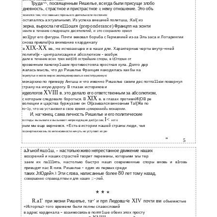
Труда~~, посвященным Ришелье, всегда были присущи злобо­
дневность, страстное и пристрастное
нему отношение. Это объ­
I{
ясняется тем, что главные стороны его деятельности постоянпо
остаnалпсь а:ктуальнымп. Из успеха внешней политшш, :КаI{ из
(preponderance)
зерна, выросла геге111ошrя
Францпп на :конти­
ненте в течение следующпх десятилетий, и это сохраняло ореол
во1{руг его фигуры. Почти вековал борьба с Германией из-за Эль­ заса и Лотарингии
снова привлеl{ла внимание к кардиналу
XIX-XX
в
вв., не исчезающее и в наши дли. Характерные черты внутр~нней
-
-
политиl{и
централизация и абсолютизм
возбуж­
дали в течение всех трех веl{ОВ острейшие споры, в l{Оторых от­
кровенным панегир1шам противостояла яростная хула. Долго дер­
жалась мысль, что до Ришелье Франция находилась как бы на
перепутье и могла мирно эволюционировать в конституционную
монархию по примеру Ангшш и что именно Ришелье своим дес­ потпз11юи повернул
страну на иную дорогу. В глазах историков и
XVIII
идеологов
в. это делало его ответственным за абсолютизм,
XIX
с которым следовало бороться. В
в. в глазах противнИI{ОВ ре­
волюции и царства буржуазии он Оl{азывался виновным ТаI{Же по­
то~1у, что не установил в свое время «умеренной» монархии.
И, на~юнец, сама личность Ришелье и его политические
I<
взгляды вызывали и вызывают непреходящие дисl{уссии,
кото­
рым мы еще вернемся. «Есть в истории нашей страны люди, чья
посмертная жизнь по интенсивности ничуть не уступает их ре-
"
5
-
aJrьнoif яшэ1ш,
настолыю живо непрестанное движение наших
воззрений и наших страстей творит перемены, которыми ъrы тер­
заем их па111ять, настолько быстро нашn современные споры вновь и в1rовь
-
привuдят нас
R
ним. Ришелье
один из первых среди
80
таких JtIOдeй».
1
Эти слова, написанные более
лет тому назад,
совершенно справед.rrпвы и для наших ;:~;пей.
* *
*
R.a1'
XIV
при жизни Ришелье, та~' и прп Людовш<е
почти вм
объемистые
«Исторпш> того времени были полны славословий
-
в адрес кардинала
взаимосвязь в полпт1ше обеих эпох просту­