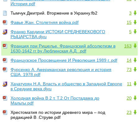
История.pdf
Тымчук Дмитрий. Вторжение в Украину.fb2
3
Фавье Жан. Столетняя война.pdf
15
Франко Кардини ИСТОКИ СРЕДНЕВЕКОВОГО
5
РЫЦАРСТВА.djvu
Франция при Ришелье. Французский абсолютизм в
163
1630-1642 гг by Люблинская А.Д. .pdf
Французское Просвещение И Революция 1989 г..pdf
14
Фурсенко А. Американская революция и история
73
США. 1978.pdf
Хачатурян Н.А. Власть и общество в Западной Европе
11
в Средние века.djvu
Холодная война В 2 т. Т.2 От Постадама до
20
Мальты.pdf
Хрестоматия по истории древнего мира – под
23
редакцией В .Струве.pdf