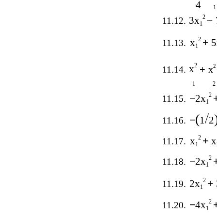
4
1
2
3x
−
11.12.
1
2
x
+
5
11.13.
1
2
x
2
+
x
11.14.
1
2
2
−
2x
11.15.
1
(
−
1
2
11.16.
2
x
+
x
11.17.
1
2
−
2x
11.18.
1
2
2x
+
11.19.
1
2
−
4x
11.20.
1