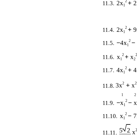
2
2x
+
2
11.3.
1
2
2x
+
9
11.4.
1
2
−
4x
−
11.5.
1
2
x
+
x
11.6.
1
2
2
4x
+
4
11.7.
1
2
2
3x
+
x
11.8.
1
2
2
−
x
−
x
11.9.
1
2
x
−
7
11.10.
1
5
2
x
11.11.