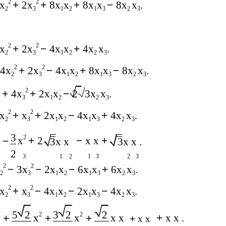
2
2
x
+
2x
+
8x
x
+
8x
x
−
8x
x
.
2
3
1
2
1
3
2
3
2
2
x
+
2x
−
4x
x
+
4x
x
.
2
3
1
2
2
3
2
2
4x
+
2x
−
4x
x
+
8x
x
−
8x
x
.
2
3
1
2
1
3
2
3
2
2
+
4x
+
2x
x
−
2
3x
x
.
3
1
2
2
3
2
2
x
+
x
+
2x
x
−
4x
x
+
4x
x
.
2
3
1
2
1
3
2
3
3
2
x
+
2
−
x x
+
−
3x x
3x x .
2
3
1
2
1
3
2
3
2
2
−
3x
−
2x
x
−
6x
x
+
6x
x
.
2
3
1
2
1
3
2
3
2
2
x
+
x
−
4x
x
−
2x
x
−
4x
x
.
2
3
1
2
1
3
2
3
5
2
3
2
2
2
2
2
x
x
x x
+
x x .
+
+
+
+
x x