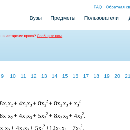
FAQ
Обратная св
Вузы
Предметы
Пользователи
аши авторские права?
Сообщите нам.
9
10
11
12
13
14
15
16
17
18
19
20
2
2
2
8x
x
+
4x
x
+
8x
+
8x
x
+
x
.
1
2
1
3
2
2
3
3
2
2
8x
x
+
4x
x
+
5x
+
8x
x
+
4x
.
1
2
1
3
2
2
3
3
2
2
x
x
+
4x
x
+
5x
+
12x
x
+
7x
.