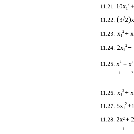
2
10x
+
11.21.
1
(
)
3
2
11.22.
2
x
+
x
11.23.
1
2
2x
−
11.24.
2
2
x
2
11.25.
+
x
1
2
2
x
+
x
11.26.
1
2
5x
+
11.27.
1
2x
+
11.28.
2
1