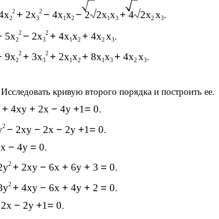
2
2
4x
+
2x
−
4x
x
−
2
2x
x
+
4
2x
x
.
2
3
1
2
1
3
2
3
2
2
+
5x
−
2x
+
4x
x
+
4x
x
.
2
3
1
2
2
3
2
2
+
9x
+
3x
+
2x
x
+
8x
x
+
4x
x
.
2
3
1
2
1
3
2
3
 Исследовать кривую второго порядка и построить ее.
2
+
4xy
+
2x
−
4y
+
1
=
0.
2
y
−
2xy
−
2x
−
2y
+
1
=
0.
4x
−
4y
=
0.
2
2y
+
2xy
−
6x
+
6y
+
3
=
0.
2
3y
+
4xy
−
6x
+
4y
+
2
=
0.
−
2x
−
2y
+
1
=
0.