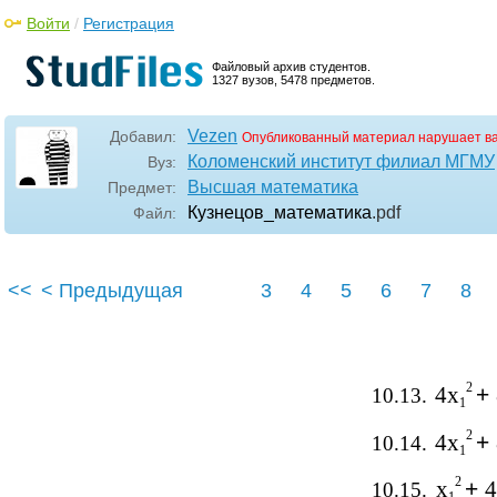
Войти
/
Регистрация
Файловый архив студентов.
1327 вузов, 5478 предметов.
Vezen
Добавил:
Опубликованный материал нарушает в
Коломенский институт филиал МГМУ
Вуз:
Высшая математика
Предмет:
Кузнецов_математика
.pdf
Файл:
<<
< Предыдущая
3
4
5
6
7
8
2
4x
+
10.13.
1
2
4x
+
10.14.
1
2
x
+
4
10.15.