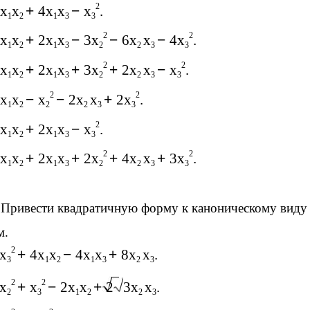
2
x
x
+
4x
x
−
x
.
1
2
1
3
3
2
2
x
x
+
2x
x
−
3x
−
6x
x
−
4x
.
1
2
1
3
2
2
3
3
2
2
x
x
+
2x
x
+
3x
+
2x
x
−
x
.
1
2
1
3
2
2
3
3
2
2
x
x
−
x
−
2x
x
+
2x
.
1
2
2
2
3
3
2
x
x
+
2x
x
−
x
.
1
2
1
3
3
2
2
x
x
+
2x
x
+
2x
+
4x
x
+
3x
.
1
2
1
3
2
2
3
3
. Привести квадратичную форму к каноническому вид
м.
2
x
+
4x
x
−
4x
x
+
8x
x
.
3
1
2
1
3
2
3
2
2
x
+
x
−
2x
x
+
2
3x
x
.
2
3
1
2
2
3