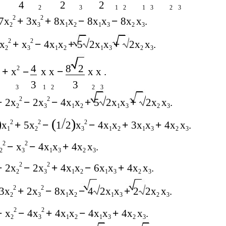
4
2
2
2
3
1
2
1
3
2
3
2
2
7x
+
3x
+
8x
x
−
8x
x
−
8x
x
.
2
3
1
2
1
3
2
3
2
2
x
+
x
−
4x
x
+
5
2x
x
+
2x
x
.
2
3
1
2
1
3
2
3
4
8
2
2
+
x
x x
−
x x .
−
3
3
3
1
2
2
3
2
2
+
2x
−
2x
−
4x
x
+
5
2x
x
+
2x
x
.
2
3
1
2
1
3
2
3
)
(
)
2
2
2
x
+
5x
−
1
2
x
−
4x
x
+
3x
x
+
4x
x
.
1
2
3
1
2
1
3
2
3
2
2
−
x
−
4x
x
+
4x
x
.
2
3
1
3
2
3
2
2
+
2x
−
2x
+
4x
x
−
6x
x
+
4x
x
.
2
3
1
2
1
3
2
3
2
2
3x
+
2x
−
8x
x
−
4
2x
x
+
2
2x
x
.
2
3
1
2
1
3
2
3
2
2
+
x
−
4x
+
4x
x
−
4x
x
+
4x
x
.
2
3
1
2
1
3
2
3