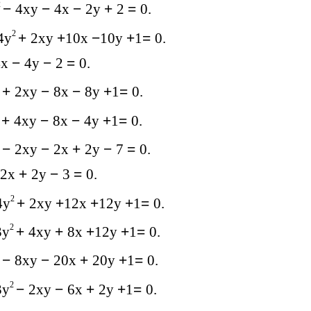
2
−
4xy
−
4x
−
2y
+
2
=
0.
2
4y
+
2xy
+
10x
−
10y
+
1
=
0.
4x
−
4y
−
2
=
0.
2
+
2xy
−
8x
−
8y
+
1
=
0.
2
+
4xy
−
8x
−
4y
+
1
=
0.
2
−
2xy
−
2x
+
2y
−
7
=
0.
2x
+
2y
−
3
=
0.
2
4y
+
2xy
+
12x
+
12y
+
1
=
0.
2
3y
+
4xy
+
8x
+
12y
+
1
=
0.
2
−
8xy
−
20x
+
20y
+
1
=
0.
2
3y
−
2xy
−
6x
+
2y
+
1
=
0.