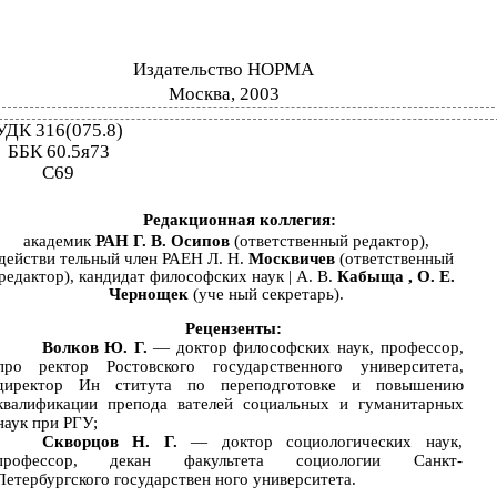
Издательство НОРМА
Москва, 2003
УДК 316(075.8)
ББК 60.5я73
С69
Редакционная коллегия:
академик
РАН Г. В. Осипов
(ответственный редактор),
действи­ тельный член РАЕН Л. Н.
Москвичев
(ответственный
редактор), кандидат философских наук | А. В.
Кабыща , О. Е.
Чернощек
(уче­ ный секретарь).
Рецензенты:
Волков Ю. Г.
— доктор философских наук, профессор,
про­ ректор Ростовского государственного университета,
директор Ин­ ститута по переподготовке и повышению
квалификации препода­ вателей социальных и гуманитарных
наук при РГУ;
Скворцов Н. Г.
— доктор социологических наук,
профессор, декан факультета социологии Санкт-
Петербургского государствен­ ного университета.