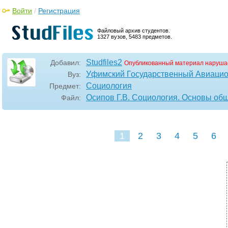
Войти
/
Регистрация
Файловый архив студентов.
1327 вузов, 5483 предметов.
Studfiles2
Добавил:
Опубликованный материал наруша
Уфимский Государственный Авиацио
Вуз:
Социология
Предмет:
Осипов Г.В. Социология. Основы об
Файл:
1
2
3
4
5
6