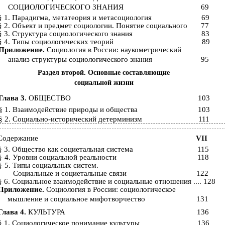
СОЦИОЛОГИЧЕСКОГО ЗНАНИЯ
69
§ 1. Парадигма, метатеория и метасоциология
69
§ 2. Объект и предмет социологии. Понятие социального
77
§ 3. Структура социологического знания
83
§ 4. Типы социологических теорий
89
Приложение.
Социология в России: наукометрический
анализ структуры социологического знания
95
Раздел второй. Основные составляющие
социальной жизни
Глава 3.
ОБЩЕСТВО
103
§ 1. Взаимодействие природы и общества
103
§ 2. Социально-исторический детерминизм
111
Содержание
VII
§ 3. Общество как социетальная система
115
§
4. Уровни социальной реальности
118
§
5. Типы социальных систем.
Социальные и социетальные связи
122
§ 6. Социальное взаимодействие и социальные отношения .... 128
Приложение.
Социология в России: социологическое
мышление и социальное мифотворчество
131
Глава 4.
КУЛЬТУРА
136
§ 1. Социологическое понимание культуры
136