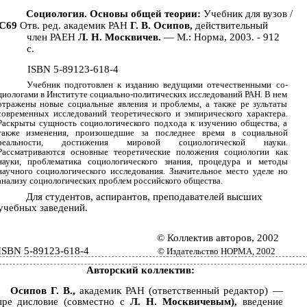
Социология. Основы общей теории:
Учебник для вузов /
С69
Отв. ред. академик РАН
Г. В. Осипов,
действительный
член РАЕН
Л. Н. Москвичев.
— М.: Норма, 2003. - 912
с.
ISBN 5-89123-618-4
Учебник подготовлен к изданию ведущими отечественными со­
циологами в Институте социально-политических исследований РАН. В нем
отражены новые социальные явления и проблемы, а также ре­ зультаты
современных исследований теоретического и эмпирического характера.
Раскрыты сущность социологического подхода к изучению общества, а
также изменения, произошедшие за последнее время в социальной
реальности, достижения мировой социологической науки.
Рассматриваются основные теоретические положения социологии как
науки, проблематика социологического знания, процедура и методы
научного социологического исследования. Значительное место уделе­ но
анализу социологических проблем российского общества.
Для студентов, аспирантов, преподавателей высших
учебных заведений.
© Коллектив авторов, 2002
ISBN 5-89123-618-4
© Издательство НОРМА, 2002
Авторский коллектив:
Осипов Г. В.,
академик РАН (ответственный редактор) —
пре­ дисловие (совместно с
Л. Н. Москвичевым),
введение