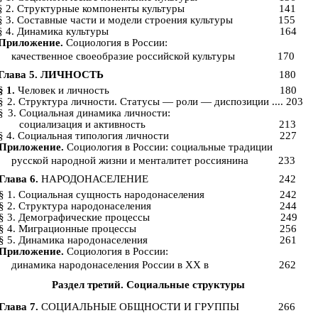
§ 2. Структурные компоненты культуры
141
§ 3. Составные части и модели строения культуры
155
§ 4. Динамика культуры
164
Приложение.
Социология в России:
качественное своеобразие российской культуры
170
Глава 5. ЛИЧНОСТЬ
180
§ 1.
Человек и личность
180
§
2. Структура личности. Статусы — роли — диспозиции .... 203
§
3. Социальная динамика личности:
социализация и активность
213
§ 4. Социальная типология личности
227
Приложение.
Социология в России: социальные традиции
русской народной жизни и менталитет россиянина
233
Глава 6.
НАРОДОНАСЕЛЕНИЕ
242
§ 1. Социальная сущность народонаселения
242
§ 2. Структура народонаселения
244
§ 3. Демографические процессы
249
§ 4. Миграционные процессы
256
§ 5. Динамика народонаселения
261
Приложение.
Социология в России:
динамика народонаселения России в XX в
262
Раздел третий. Социальные структуры
Глава 7.
СОЦИАЛЬНЫЕ ОБЩНОСТИ И ГРУППЫ
266