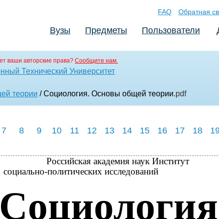
FAQ
Обратная св
Вузы
Предметы
Пользователи
ет ваши авторские права?
Сообщите нам.
нный Технический Университет
щей теории
/ Социология. Основы общей теории
.pdf
7
8
9
10
11
12
13
14
15
16
17
18
1
Российская академия наук Институт
социально-политических исследований
Социология