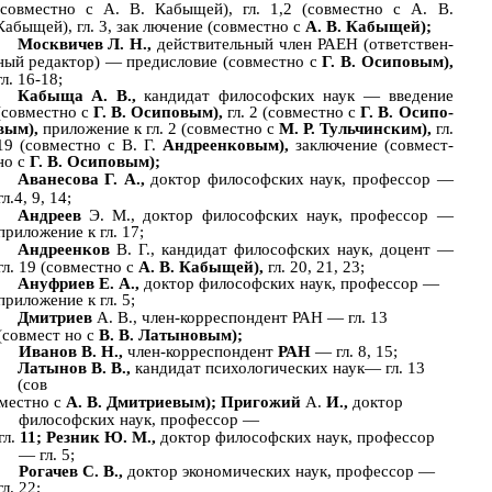
(совместно с А. В. Кабыщей), гл. 1,2 (совместно с А. В.
Кабыщей), гл. 3, зак­ лючение (совместно с
А. В. Кабыщей);
Москвичев Л. Н.,
действительный член РАЕН (ответствен­
ный редактор) — предисловие (совместно с
Г. В. Осиповым),
гл. 16-18;
Кабыща А. В.,
кандидат философских наук — введение
(совместно с
Г. В. Осиповым),
гл. 2 (совместно с
Г. В. Осипо­
вым),
приложение к гл. 2 (совместно с
М. Р. Тульчинским),
гл.
19 (совместно с В. Г.
Андреенковым),
заключение (совмест­
но с
Г. В. Осиповым);
Аванесова Г. А.,
доктор философских наук, профессор —
гл.4, 9, 14;
Андреев
Э. М., доктор философских наук, профессор —
приложение к гл. 17;
Андреенков
В. Г., кандидат философских наук, доцент —
гл. 19 (совместно с
А. В. Кабыщей),
гл. 20, 21, 23;
Ануфриев Е. А.,
доктор философских наук, профессор —
приложение к гл. 5;
Дмитриев
А. В., член-корреспондент РАН — гл. 13
(совмест­ но с
В. В. Латыновым);
Иванов В. Н.,
член-корреспондент
РАН
— гл. 8, 15;
Латынов В. В.,
кандидат психологических наук— гл. 13
(сов­
местно с
А. В. Дмитриевым); Пригожий
А.
И.,
доктор
философских наук, профессор —
гл.
11; Резник Ю. М.,
доктор философских наук, профессор
— гл. 5;
Рогачев С. В.,
доктор экономических наук, профессор —
гл. 22;