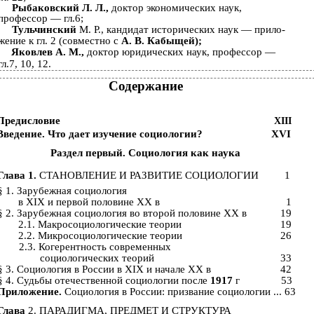
Рыбаковский Л. Л.,
доктор экономических наук,
профессор — гл.6;
Тульчинский
М. Р., кандидат исторических наук — прило­
жение к гл. 2 (совместно с
А. В. Кабыщей);
Яковлев А. М.,
доктор юридических наук, профессор —
гл.7, 10, 12.
Содержание
Предисловие
XIII
Введение. Что дает изучение социологии?
XVI
Раздел первый. Социология как наука
Глава 1.
СТАНОВЛЕНИЕ И РАЗВИТИЕ СОЦИОЛОГИИ
1
§ 1. Зарубежная социология
в XIX и первой половине XX в
1
§ 2. Зарубежная социология во второй половине XX в
19
2.1. Макросоциологические теории
19
2.2. Микросоциологические теории
26
2.3. Когерентность современных
социологических теорий
33
§ 3. Социология в России в XIX и начале XX в
42
§ 4. Судьбы отечественной социологии после
1917
г
53
Приложение.
Социология в России: призвание социологии ... 63
Глава
2. ПАРАДИГМА, ПРЕДМЕТ И СТРУКТУРА