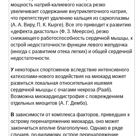
мощность натрий-калиевого насоса резко
увеличивает содержание внутриклеточного натрия,
что препятствует удалению кальция из саркоплазмы
(А. А. Виру, П. К. Кырге). Все это приводит к развитию
«дефекта диастолы» (Ф. 3. Меерсон), резко
снижающего работоспособность сердечной мышцы, к
острой недостаточности функции левого желудочка
(иногда с развитием отека легких) и общей сердечной
недостаточности.
У
некоторых спортсменов вследствие интенсивного
катехолами-нового воздействия на миокард может
развиться локальная относительная ишемия
сердечной мышцы с очагами некроза (Рааб).
Возможна миокардиодистрофия с повреждением
отдельных миоцитов (А. Г. Дембо).
В
зависимости от комплекса факторов, приведших к
острому перенапряжению миокарда, оно может
закончиться вполне благополучно. Однако в ряде
случаев, по-видимому, острое перенапряжение