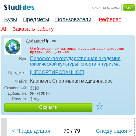
Вузы
Предметы
Пользователи
Реферат
AI
Заказать работу
Upload
Добавил:
Опубликованный материал нарушает ваши авторские
права?
Сообщите нам.
Поволжская государственная академия
Вуз:
физической культуры, спорта и туризма
[НЕСОРТИРОВАННОЕ]
Предмет:
Карпмен. Спортивная медицина
.doc
Файл:
Скачиваний:
3310
Добавлен:
25.03.2016
Размер:
3 Мб
☆
Скачать
< Предыдущая
70 / 79
Следующая >