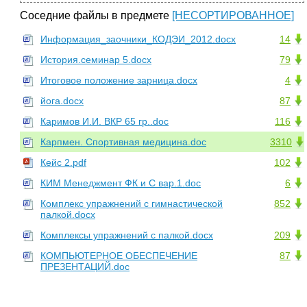
Соседние файлы в предмете
[НЕСОРТИРОВАННОЕ]
Информация_заочники_КОДЭИ_2012.docx
14
История.семинар 5.docx
79
Итоговое положение зарница.docx
4
йога.docx
87
Каримов И.И. ВКР 65 гр..doc
116
Карпмен. Спортивная медицина.doc
3310
Кейс 2.pdf
102
КИМ Менеджмент ФК и С вар.1.doc
6
Комплекс упражнений с гимнастической
852
палкой.docx
Комплексы упражнений с палкой.docx
209
КОМПЬЮТЕРНОЕ ОБЕСПЕЧЕНИЕ
87
ПРЕЗЕНТАЦИЙ.doc