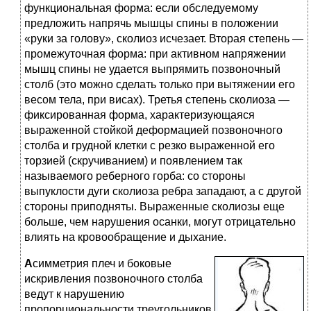
функциональная форма: если обследуемому
предложить напрячь мышцы спины в положении
«руки за голову», сколиоз исчезает. Вторая степень —
промежуточная форма: при активном напряжении
мышц спины не удается выпрямить позвоночный
столб (это можно сделать только при вытяжении его
весом тела, при висах). Третья степень сколиоза —
фиксированная форма, характеризующаяся
выраженной стойкой деформацией позвоночного
столба и грудной клетки с резко выраженной его
торзией (скручиванием) и появлением так
называемого реберного горба: со стороны
выпуклости дуги сколиоза ребра западают, а с другой
стороны приподняты. Выраженные сколиозы еще
больше, чем нарушения осанки, могут отрицательно
влиять на кровообращение и дыхание.
А
симметрия плеч и боковые
искривления позвоночного столба
ведут к нарушению
пропорциональности треугольников