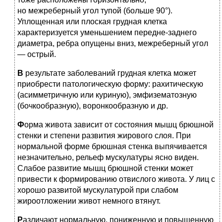
но межреберный угол тупой (больше 90°).
Уплощенная или плоская грудная клетка
характеризуется уменьшением передне-заднего
диаметра, ребра опущены вниз, межреберный угол
— острый.
В
результате заболеваний грудная клетка может
приобрести патологическую форму: рахитическую
(асимметричную или куриную), эмфизематозную
(бочкообразную), воронкообразную и др.
Ф
орма живота зависит от состояния мышц брюшной
стенки и степени развития жирового слоя. При
нормальной форме брюшная стенка выпячивается
незначительно, рельеф мускулатуры ясно виден.
Слабое развитие мышц брюшной стенки может
привести к формированию отвислого живота. У лиц с
хорошо развитой мускулатурой при слабом
жироотложении живот немного втянут.
Р
азличают нормальную, пониженную и повышенную