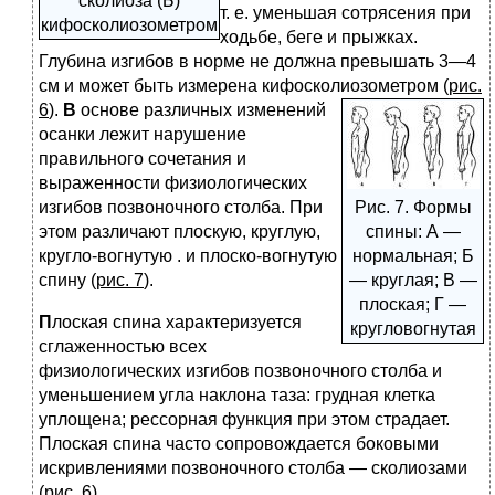
сколиоза (Б)
т. е. уменьшая сотрясения при
кифосколиозометром
ходьбе, беге и прыжках.
Глубина изгибов в норме не должна превышать 3—4
см и может быть измерена кифосколиозометром (
рис.
6
).
В
основе различных изменений
осанки лежит нарушение
правильного сочетания и
выраженности физиологических
изгибов позвоночного столба. При
Рис. 7. Формы
этом различают плоскую, круглую,
спины: А —
кругло-вогнутую . и плоско-вогнутую
нормальная; Б
спину (
рис. 7
).
— круглая; В —
плоская; Г —
П
лоская спина характеризуется
кругловогнутая
сглаженностью всех
физиологических изгибов позвоночного столба и
уменьшением угла наклона таза: грудная клетка
уплощена; рессорная функция при этом страдает.
Плоская спина часто сопровождается боковыми
искривлениями позвоночного столба — сколиозами
(
рис. 6
).