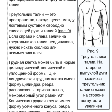
талии.
Т
реугольник талии — это
пространство, находящееся между
локтевым суставом свободно
свисающей руки и талией (
рис. 9
).
Если справа и слева величина
треугольников талии неодинакова,
нужно искать сколиоз или
Рис. 9.
асимметрию плеч.
Треугольники
талии. На
Г
рудная клетка может быть в норме
стороне
цилиндрической, конической и
выпуклой дуги
уплощенной формы. Ц и-
сколиоза
линдрическая грудная клетка имеет
треугольник
форму цилиндра, ребра
талии сглажен,
расположены горизонтально,
на стороне
межреберный угол равен 90°.
вогнутости —
Коническая грудная клетка имеет
увеличен
форму усеченного конуса, ребра
тоже расположены горизонтально,