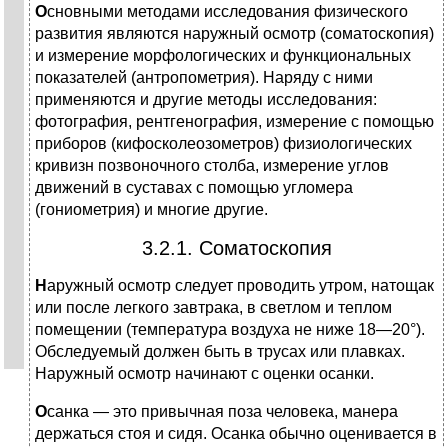
О
сновными методами исследования физического
развития являются наружный осмотр (соматоскопия)
и измерение морфологических и функциональных
показателей (антропометрия). Наряду с ними
применяются и другие методы исследования:
фотография, рентгенография, измерение с помощью
приборов (кифосколеозометров) физиологических
кривизн позвоночного столба, измерение углов
движений в суставах с помощью угломера
(гониометрия) и многие другие.
3.2.1. Соматоскопия
Н
аружный осмотр следует проводить утром, натощак
или после легкого завтрака, в светлом и теплом
помещении (температура воздуха не ниже 18—20°).
Обследуемый должен быть в трусах или плавках.
Наружный осмотр начинают с оценки осанки.
О
санка — это привычная поза человека, манера
держаться стоя и сидя. Осанка обычно оценивается в