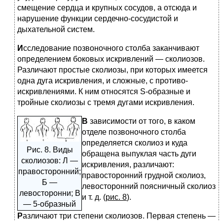
смещение сердца и крупных сосудов, а отсюда и
нарушение функции сердечно-сосудистой и
дыхательной систем.
И
сследование позвоночного столба заканчивают
определением боковых искривлений — сколиозов.
Различают простые сколиозы, при которых имеется
одна дуга искривления, и сложные, с противо-
искривлениями. К ним относятся S-образные и
тройные сколиозы с тремя дугами искривления.
В
зависимости от того, в каком
отделе позвоночного столба
определяется сколиоз и куда
Рис. 8. Виды
обращена выпуклая часть дуги
сколиозов: Л —
искривления, различают:
правосторонний;
правосторонний грудной сколиоз,
Б —
левосторонний поясничный сколиоз
левосторонни; В
и т. д. (
рис. 8
).
— 5-образный
Р
азличают три степени сколиозов. Первая степень —