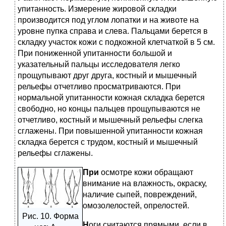
упитанность. Измерение жировой складки
производится под углом лопатки и на животе на
уровне пупка справа и слева. Пальцами берется в
складку участок кожи с подкожной клетчаткой в 5 см.
При пониженной упитанности большой и
указательный пальцы исследователя легко
прощупывают друг друга, костный и мышечный
рельефы отчетливо просматриваются. При
нормальной упитанности кожная складка берется
свободно, но концы пальцев прощупываются не
отчетливо, костный и мышечный рельефы слегка
сглажены. При повышенной упитанности кожная
складка берется с трудом, костный и мышечный
рельефы сглажены.
При
осмотре кожи обращают
внимание на влажность, окраску,
наличие сыпей, повреждений,
омозолелостей, опрелостей.
Рис. 10. Форма
Н
оги считаются прямыми, если в