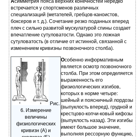
А
симметрия пояса верхних конечностей нередко
встречается у спортсменов различных
специализаций (метателей, гребцов-каноистов,
боксеров и т. д.). Сочетание резко поданных вперед
плеч с сильно развитой мускулатурой спины создает
впечатление сутуловатости. Однако это ложная
сутуловатость (в отличие от истинной, связанной с
изменением кривизны позвоночного столба).
О
собенно информативным
является осмотр позвоночного
столба. При этом определяется
выраженность его
физиологических изгибов,
которых в норме четыре:
шейный и поясничный лордозы
Рис.
(выпуклость вперед), грудной и
6. Измерение
крестцово-копчи-ковый кифозы
величины
(выпуклость назад). Эти изгибы
физиологических
имеют большое значение,
кривизн (А) и
выполняя рессорную функцию,