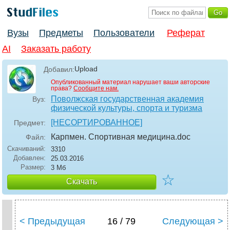
Вузы
Предметы
Пользователи
Реферат
AI
Заказать работу
Upload
Добавил:
Опубликованный материал нарушает ваши авторские
права?
Сообщите нам.
Поволжская государственная академия
Вуз:
физической культуры, спорта и туризма
[НЕСОРТИРОВАННОЕ]
Предмет:
Карпмен. Спортивная медицина
.doc
Файл:
Скачиваний:
3310
Добавлен:
25.03.2016
Размер:
3 Мб
☆
Скачать
< Предыдущая
16 / 79
Следующая >