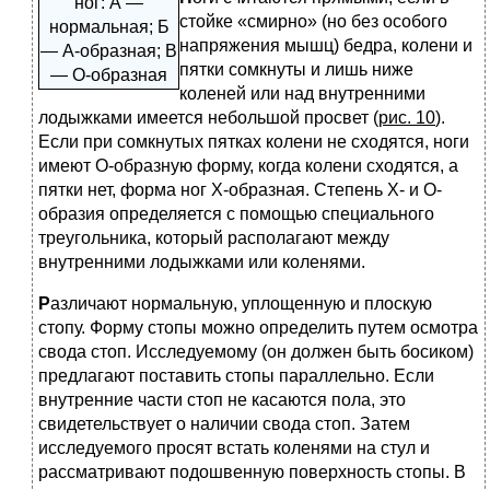
ног: А —
стойке «смирно» (но без особого
нормальная; Б
напряжения мышц) бедра, колени и
— А-образная; В
пятки сомкнуты и лишь ниже
— О-образная
коленей или над внутренними
лодыжками имеется небольшой просвет (
рис. 10
).
Если при сомкнутых пятках колени не сходятся, ноги
имеют О-образную форму, когда колени сходятся, а
пятки нет, форма ног Х-образная. Степень Х- и О-
образия определяется с помощью специального
треугольника, который располагают между
внутренними лодыжками или коленями.
Р
азличают нормальную, уплощенную и плоскую
стопу. Форму стопы можно определить путем осмотра
свода стоп. Исследуемому (он должен быть босиком)
предлагают поставить стопы параллельно. Если
внутренние части стоп не касаются пола, это
свидетельствует о наличии свода стоп. Затем
исследуемого просят встать коленями на стул и
рассматривают подошвенную поверхность стопы. В