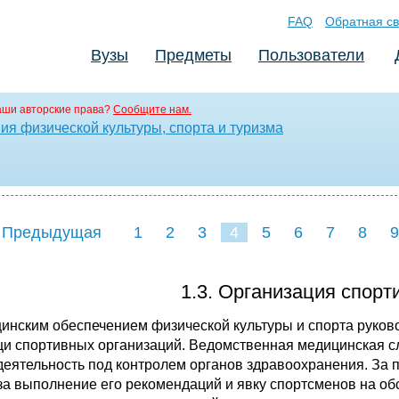
FAQ
Обратная св
Вузы
Предметы
Пользователи
аши авторские права?
Сообщите нам.
я физической культуры, спорта и туризма
 Предыдущая
1
2
3
4
5
6
7
8
9
16
17
18
19
20
21
1.3. Организация спор
инским обеспечением физической культуры и спорта руков
и спортивных организаций. Ведомственная медицинская сл
деятельность под контролем органов здравоохранения. За
 за выполнение его рекомендаций и явку спортсменов на о