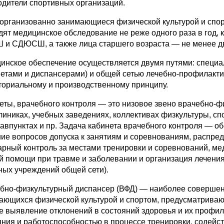
одители спортивных организаций.
 организованно занимающиеся физической культурой и спор
дят медицинское обследование не реже одного раза в год
и СДЮСШ, а также лица старшего возраста — не менее дву
инское обеспечение осуществляется двумя путями: специ
нетами и диспансерами) и общей сетью лечебно-профилакт
ториальному и производственному принципу.
еты, врачебного контроля — это низовое звено врачебно-ф
линиках, учебных заведениях, коллективах физкультуры, с
равпунктах и пр. Задача кабинета врачебного контроля — о
ие вопросов допуска к занятиям и соревнованиям, распре
арный контроль за местами тренировки и соревнований, ме
й помощи при травме и заболевании и организация лечени
ных учреждений общей сети).
бно-физкультурный диспансер (ВФД) — наиболее соверше
ающихся физической культурой и спортом, предусматриваю
е выявление отклонений в состояний здоровья и их профил
яния и работоспособностью в процессе тренировки, содейс