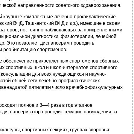
ческой направленности советского здравоохранения.
й крупные комплексные лечебно-профилактические
вский ВФД, Ташкентский ВФД и др.), имеющие в своем
ризаторов, постоянно наблюдающих за прикрепленными
нкциональной диагностики, физиотерапии, лечебной
др. Это позволяет диспансерам проводить
и реабилитацию спортсменов.
е обеспечение прикрепленных спортсменов сборных
ких спортивных школ и школ-интернатов спортивного
е консультации для всех нуждающихся и научно-
ботой общей сети лечебно-профилактических
 двенадцатой пятилетки число врачебно-физкультурных
роходят полное и 3—4 раза в год этапное
-диспансеризатор проводит текущие наблюдения за
ультуры, спортивных секциях, группах здоровья,