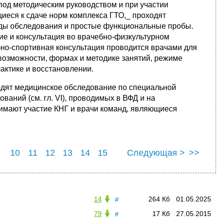
 под методическим руководством и при участии
щиеся к сдаче норм комплекса ГТО,_ проходят
ды обследования и простые функциональные пробы.
е и консультация во врачебно-физкультурном
но-спортивная консультация проводится врачами для
 возможности, формах и методике занятий, режиме
лактике и восстановлении.
одят медицинское обследование по специальной
ваний (см. гл. VI), проводимых в ВФД и на
имают участие КНГ и врачи команд, являющиеся
10
11
12
13
14
15
Следующая >
>>
22
23
24
25
14
264 Кб
01.05.2025
#
79
17 Кб
27.05.2015
#