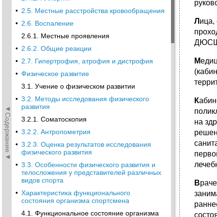
руков
•
2.5. Местные расстройства кровообращения
Л
ица,
•
2.6. Воспаление
прохо
2.6.1. Местные проявления
ДЮСШ 
•
2.6.2. Общие реакции
М
едиц
•
2.7. Гипертрофия, атрофия и дистрофия
(каби
•
Физическое развитие
терри
3.1. Учение о физическом развитии
•
3.2. Методы исследования физического
К
абин
развития
◄Содержание◄
полик
3.2.1. Соматоскопия
на зд
•
3.2.2. Антропометрия
решен
санит
•
3.2.3. Оценка результатов исследования
физического развития
перво
лечеб
•
3.3. Особенности физического развития и
телосложения у представителей различных
видов спорта
В
раче
•
Характеристика функционального
заним
состояния организма спортсмена
ранне
4.1. Функциональное состояние организма
состо