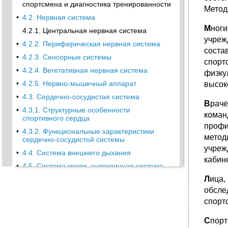
спортсмена и диагностика тренированности
Метод
•
4.2. Нервная система
М
ноги
4.2.1. Центральная нервная система
учреж
•
4.2.2. Периферическая нервная система
соста
•
4.2.3. Сенсорные системы
спорт
•
4.2.4. Вегетативная нервная система
физку
•
4.2.5. Нервно-мышечный аппарат
высок
•
4.3. Сердечно-сосудистая система
В
раче
•
4.3.1. Структурные особенности
коман
спортивного сердца
профи
•
4.3.2. Функциональные характеристики
метод
сердечно-сосудистой системы
учреж
•
4.4. Система внешнего дыхания
кабин
•
4.5. Система крови, эндокринная система,
системы пищеварения и выделения
Л
ица,
4.5.1. Кровь
обсле
•
4.5.2. Эндокринная система
спорт
•
4.5.3. Пищеварение
С
порт
•
4.5.4. Выделение