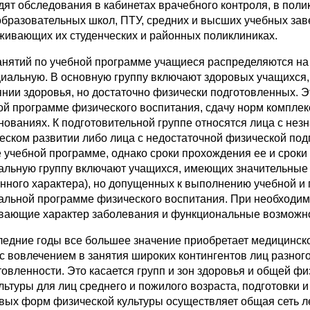
дят обследования в кабинетах врачебного контроля, в поли
бразовательных школ, ПТУ, средних и высших учебных заве
живающих их студенческих и районных поликлиниках.
анятий по учебной программе учащиеся распределяются на
циальную. В основную группу включают здоровых учащихся
янии здоровья, но достаточно физически подготовленных. 
ой программе физического воспитания, сдачу норм комплекс
нованиях. К подготовительной группе относятся лица с нез
еском развитии либо лица с недостаточной физической под
е учебной программе, однако сроки прохождения ее и сроки
альную группу включают учащихся, имеющих значительные о
нного характера), но допущенных к выполнению учебной и
альной программе физического воспитания. При необходим
вающие характер заболевания и функциональные возможно
ледние годы все большее значение приобретает медицинск
 с вовлечением в занятия широких контингентов лиц разного
товленности. Это касается групп и зон здоровья и общей ф
льтуры для лиц среднего и пожилого возраста, подготовки 
вых форм физической культуры осуществляет общая сеть л