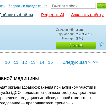
язь
Вопросы и предложения
Добавить файлы
Реферат AI
Заказать работу
Скачиваний:
3310
Добавлен:
25.03.2016
Размер:
3 Мб
☆
Скачать
10
11
12
13
14
15
Следующая >
>>
22
23
24
25
тивной медицины
одят органы здравоохранения при активном участии и
ужба (ДСО, ведомств, спорткомитетов) осуществляет
 проведение медицинских обследований ответствен
бследование — преподаватели, тренеры и