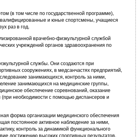
том (в том числе по государственной программе),
, квалифицированные и юные спортсмены, учащиеся
х раз в год.
ализированной врачебно-физкультурной службой
ических учреждений органов здравоохранения по
изкультурной службы. Они создаются при
портивных сооружениях, в медсанчастях предприятий,
бследование занимающихся, контроль за ними,
деление занимающихся на медицинские группы,
дицинское обеспечение соревнований, оказание
я (при необходимости с помощью диспансеров и
нная форма организации медицинского обеспечения
щая постоянное активное наблюдение за ними,
актику, контроль за динамикой функционального
твие достижению высоких спортивных результатов.