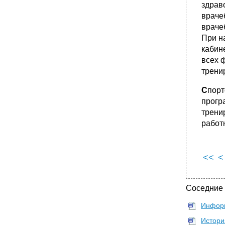
здрав
тренировочных занятий и соревновании
враче
6.1. Врачебно-педагогические наблюдения в
процессе тренировочных занятий
враче
При н
•
6.1.1. Формы организации врачебно-
педагогических наблюдений
кабин
всех 
•
6.1.2. Методы исследования, используемые
при врачебно-педагогических наблюдениях
трени
•
6.1.3. Функциональные пробы при
врачебно-педагогических наблюдениях
С
порт
прогр
•
6.2. Врачебный контроль на соревнованиях
трени
6.2.1. Медицинское обеспечение
работ
соревнований
•
6.2.2. Антидопинговый контроль
•
6.2.3. Контроль на половую принадлежность
<<
<
•
Медицинский контроль в массовой
физической культуре
7.1. Оздоровительное значение массовой
Соседние
физической культуры
•
7.2. Медицинский контроль за детьми,
Инфор
подростками, юношами и девушками
Истори