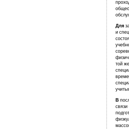
прохо
•
Тестирование в диагностике физической
общео
работоспособности и функциональной
обслу
готовности спортсменов
5.1. Общие проблемы спортивно-
Для
з
медицинского тестирования
и спе
•
5.2. Максимальные тесты
состо
5.2.1. Определение мпк
учебн
•
5.2.2. Тест Новакки
сорев
физич
5.3. Субмаксимальный тест pwc170
той ж
•
5.4. Пробы с посленагрузочной
специ
регистрацией выходных сигналов
време
5.4.1. Проба с. П. Летунова
специ
•
5.4.2. Гарвардский степ-тест
учиты
•
5.5. Пробы с уменьшением венозного
возврата
В
пос
5.5.1. Проба с натуживанием
связи
•
5.5.2. Ортостатическая проба
подго
физку
•
5.6. Фармакологические пробы
массо
Врачебный контроль в процессе