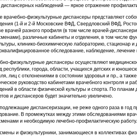
 диспансерных наблюдений — яркое отражение профилакти
е врачебно-физкультурные диспансеры представляют собо
дения (1-й и 2-й Московские ВФД, Свердловский ВФД, Росто
ве врачей разного профиля (в том числе врачей-диспансе
сменами), различные кабинеты и отделения, в том числе фу
льтуры, клинико-биохимическую лабораторию, стационар и 
оквалифицированное обследование, наблюдение, лечение 
бно-физкультурные диспансеры осуществляют медицинско
д республики, города, области, учащихся детских и юношес
ля, лиц с отклонениями в состоянии здоровья и пр., а такж
ическое руководство кабинетами врачебного контроля и ра
дений в области физической культуры и спорта. По планам
етов и диспансеров будет значительно увеличено.
 подлежащие диспансеризации, не реже одного раза в год п
дование. В промежутках между этими обследованиями врач
сменами и необходимую лечебно-профилактическую работу.
смены и физкультурники, занимающиеся в коллективах физк