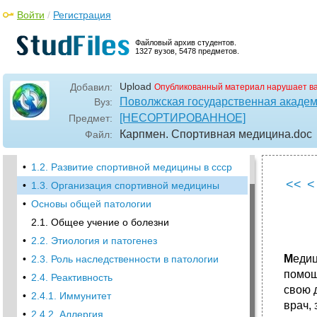
Войти
/
Регистрация
Файловый архив студентов.
1327 вузов, 5478 предметов.
•
Карпман в.Л. - Спортивная медицина.
Учебник для институтов физической
культуры.
Upload
Добавил:
Опубликованный материал нарушает в
•
Оглавление
Поволжская государственная академи
Вуз:
[НЕСОРТИРОВАННОЕ]
Предмет:
Введение в курс спортивной медицины
Карпмен. Спортивная медицина
.doc
Файл:
1.1. Цели, задачи и содержание спортивной
медицины
•
1.2. Развитие спортивной медицины в ссср
<<
<
•
1.3. Организация спортивной медицины
•
Основы общей патологии
2.1. Общее учение о болезни
•
2.2. Этиология и патогенез
М
едиц
•
2.3. Роль наследственности в патологии
помощ
•
2.4. Реактивность
свою 
•
2.4.1. Иммунитет
врач,
•
2.4.2. Аллергия