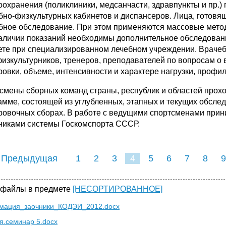
оохранения (поликлиники, медсанчасти, здравпункты и пр.)
бно-физкультурных кабинетов и диспансеров. Лица, готовя
бное обследование. При этом применяются массовые мето
аличии показаний необходимы дополнительное обследовани
ете при специализированном лечебном учреждении. Врачеб
физкультурников, тренеров, преподавателей по вопросам о
ровки, объеме, интенсивности и характере нагрузки, профи
смены сборных команд страны, республик и областей прох
амме, состоящей из углубленных, этапных и текущих обследо
ровочных сборах. В работе с ведущими спортсменами прин
никами системы Госкомспорта СССР.
 Предыдущая
1
2
3
4
5
6
7
8
9
16
17
18
19
20
21
 файлы в предмете
[НЕСОРТИРОВАННОЕ]
мация_заочники_КОДЭИ_2012.docx
я.семинар 5.docx