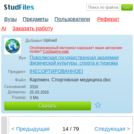
Вузы
Предметы
Пользователи
Реферат
AI
Заказать работу
Upload
Добавил:
Опубликованный материал нарушает ваши авторские
права?
Сообщите нам.
Поволжская государственная академия
Вуз:
физической культуры, спорта и туризма
[НЕСОРТИРОВАННОЕ]
Предмет:
Карпмен. Спортивная медицина
.doc
Файл:
Скачиваний:
3310
Добавлен:
25.03.2016
Размер:
3 Мб
☆
Скачать
< Предыдущая
14 / 79
Следующая >