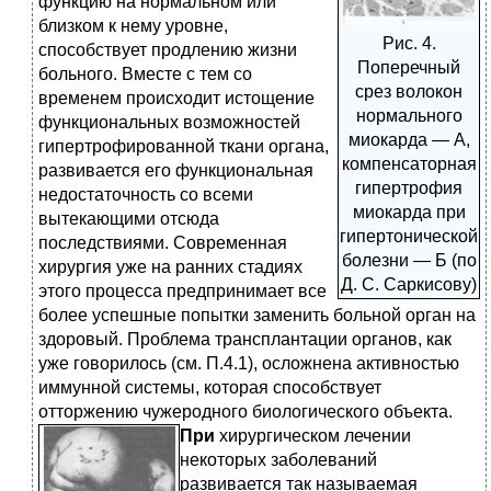
функцию на нормальном или
близком к нему уровне,
Рис. 4.
способствует продлению жизни
Поперечный
больного. Вместе с тем со
срез волокон
временем происходит истощение
нормального
функциональных возможностей
миокарда — А,
гипертрофированной ткани органа,
компенсаторная
развивается его функциональная
гипертрофия
недостаточность со всеми
миокарда при
вытекающими отсюда
гипертонической
последствиями. Современная
болезни — Б (по
хирургия уже на ранних стадиях
Д. С. Саркисову)
этого процесса предпринимает все
более успешные попытки заменить больной орган на
здоровый. Проблема трансплантации органов, как
уже говорилось (см. П.4.1), осложнена активностью
иммунной системы, которая способствует
отторжению чужеродного биологического объекта.
При
хирургическом лечении
некоторых заболеваний
развивается так называемая