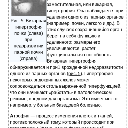
заместительная, или викарная,
гипертрофия. Она наблюдается при
удалении одного из парных органов
Рис. 5. Викарная
(например, почки, легкого и др.). В
гипертрофия
этих случаях сохранившийся орган
почки (слева)
берет на себя функцию и
при
удаленного; размеры его
недоразвитии
увеличиваются, растет
парной почки
функциональная способность.
(справа)
Викарная гипертрофия
обнаруживается и при1 врожденной недоразвитости
одного из парных органов (
рис. 5
). Гипертрофия
некоторых эндокринных желез может
сопровождаться столь выраженной гиперфункцией,
что они начинают «работать» в патологическом
режиме, вредном для организма. Это имеет место,
например, у больных базедовой болезнью.
А
трофия — процесс изменения клеток и тканей,
противоположный тому, который происходит при