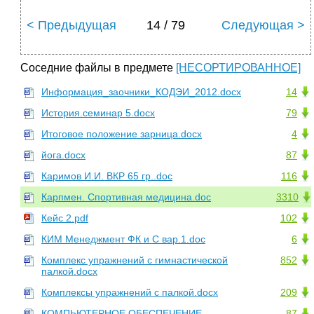
< Предыдущая
14 / 79
Следующая >
Соседние файлы в предмете
[НЕСОРТИРОВАННОЕ]
Информация_заочники_КОДЭИ_2012.docx
14
История.семинар 5.docx
79
Итоговое положение зарница.docx
4
йога.docx
87
Каримов И.И. ВКР 65 гр..doc
116
Карпмен. Спортивная медицина.doc
3310
Кейс 2.pdf
102
КИМ Менеджмент ФК и С вар.1.doc
6
Комплекс упражнений с гимнастической
852
палкой.docx
Комплексы упражнений с палкой.docx
209
КОМПЬЮТЕРНОЕ ОБЕСПЕЧЕНИЕ
87