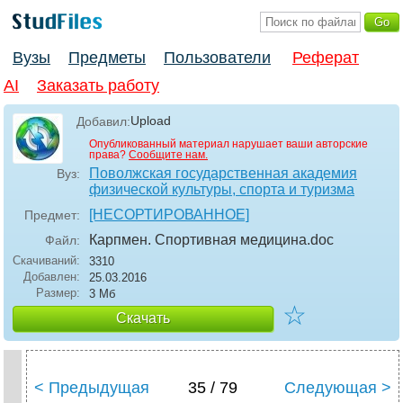
Вузы
Предметы
Пользователи
Реферат
AI
Заказать работу
Upload
Добавил:
Опубликованный материал нарушает ваши авторские
права?
Сообщите нам.
Поволжская государственная академия
Вуз:
физической культуры, спорта и туризма
[НЕСОРТИРОВАННОЕ]
Предмет:
Карпмен. Спортивная медицина
.doc
Файл:
Скачиваний:
3310
Добавлен:
25.03.2016
Размер:
3 Мб
☆
Скачать
< Предыдущая
35 / 79
Следующая >