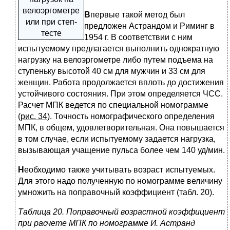
велоэргометре
В
первые такой метод был
или при степ-
предложен Астрандом и Риминг в
тесте
1954 г. В соответствии с ним
испытуемому предлагается выполнить однократную
нагрузку на велоэргометре либо путем подъема на
ступеньку высотой 40 см для мужчин и 33 см для
женщин. Работа продолжается вплоть до достижения
устойчивого состояния. При этом определяется ЧСС.
Расчет МПК ведется по специальной номограмме
(
рис. 34
). Точность номографического определения
МПК, в общем, удовлетворительная. Она повышается
в том случае, если испытуемому задается нагрузка,
вызывающая учащение пульса более чем 140 уд/мин.
Н
еобходимо также учитывать возраст испытуемых.
Для этого надо полученную по номограмме величину
умножить на поправочный коэффициент (табл. 20).
Таблица 20. Поправочный возрастной коэффициент
при расчете МПК по номограмме И. Астранд