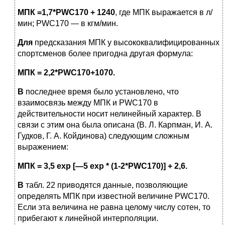
МПК =1,7*PWC
170
+ 1240
, где МПК выражается в л/
мин; PWC170 — в кгм/мин.
Для
предсказания МПК у высококвалифицированных
спортсменов более пригодна другая формула:
МПК = 2,2*PWC
170
+1070.
В
последнее время было установлено, что
взаимосвязь между МПК и PWC170 в
действительности носит нелинейный характер. В
связи с этим она была описана (В. Л. Карпман, И. А.
Гудков, Г. А. Койдинова) следующим сложным
выражением:
МПК = 3,5 ехр [—5 ехр * (1-2*PWC
170
)] + 2,6.
В
табл. 22 приводятся данные, позволяющие
определять МПК при известной величине PWC170.
Если эта величина не равна целому числу сотен, то
прибегают к линейной интерполяции.