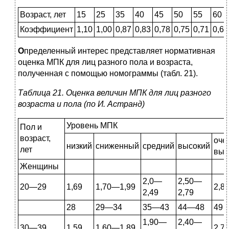
Возраст, лет
15
25
35
40
45
50
55
60
Коэффициент
1,10
1,00
0,87
0,83
0,78
0,75
0,71
0,68
О
пределенный интерес представляет нормативная
оценка МПК для лиц разного пола и возраста,
полученная с помощью номограммы (табл. 21).
Таблица 21. Оценка величин МПК для лиц разного
возраста и пола (по И. Астранд)
Уровень МПК
Пол и
возраст,
оче
низкий
сниженный
средний
высокий
лет
выс
Женщины
2,0—
2,50—
20—29
1,69
1,70—1,99
2,8
2,49
2,79
28
29—34
35—43
44—48
49
1,90—
2,40—
30—39
1,59
1,60—1,89
2,7