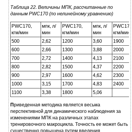
Таблица 22. Величины МПК, рассчитанные по
данным PWC
170
(по нелинейному уравнению)
PWC170,
мпк, л/
PWC170,
мпк, л/
PWC170
кгм/мин
мин
кгм/мин
мин
кгм/мин
500
2,62
1200
3,60
1900
600
2,66
1300
3,88
2000
700
2,72
1400
4,13
2100
800
2,82
1500
4,37
2200
900
2,97
1600
4,62
2300
1000
3,15
1700
4,83
2400
1100
3,38
1800
5,06
П
риведенная методика является весьма
перспективной для динамического наблюдения за
изменениями МПК на различных этапах
тренировочного макроцикла. Точность ее может быть
существенно повышена путем введения