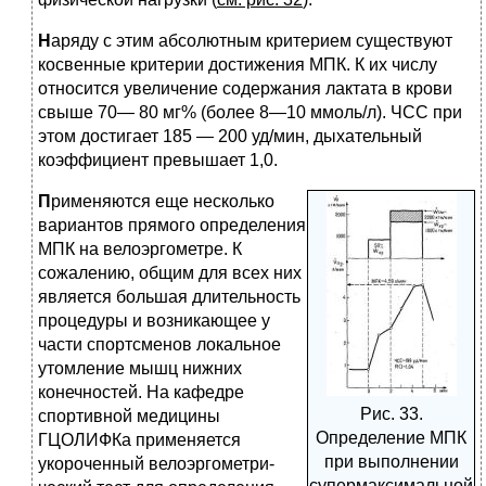
Н
аряду с этим абсолютным критерием существуют
косвенные критерии достижения МПК. К их числу
относится увеличение содержания лактата в крови
свыше 70— 80 мг% (более 8—10 ммоль/л). ЧСС при
этом достигает 185 — 200 уд/мин, дыхательный
коэффициент превышает 1,0.
П
рименяются еще несколько
вариантов прямого определения
МПК на велоэргометре. К
сожалению, общим для всех них
является большая длительность
процедуры и возникающее у
части спортсменов локальное
утомление мышц нижних
конечностей. На кафедре
Рис. 33.
спортивной медицины
Определение МПК
ГЦОЛИФКа применяется
при выполнении
укороченный велоэргометри-
супермаксимальной