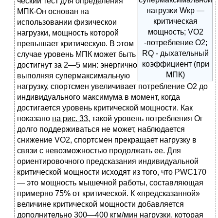
ческий тест для определения
нагрузки Wкр —
МПК-Он основан на
критическая
использовании физическои
мощность; VO2
нагрузки, мощность которой
-потребление О2;
превышает критическую. В этом
RQ - дыхательный
случае уровень МПК может быть
коэффициент (при
достигнут за 2—5 мин: энергично
МПК)
выполняя супермаксимальную
нагрузку, спортсмен увеличивает потребление О2 до
индивидуального максимума в момент, когда
достигается уровень критической мощности. Как
показано
на рис. 33
, такой уровень потребления Ог
долго поддерживаться не может, наблюдается
снижение VO2, спортсмен прекращает нагрузку в
связи с невозможностью продолжать ее. Для
ориентировочного предсказания индивидуальной
критической мощности исходят из того, что PWC170
— это мощность мышечной работы, составляющая
примерно 75% от критической. К «предсказанной»
величине критической мощности добавляется
дополнительно 300—400 кгм/мин нагрузки, которая