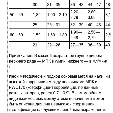
30
31—35
36—43
44—47
48
2,20—
2,80—
50—59
1,89
1,90—2,19
3,1
2,79
3,09
25
26—31
32—39
40—43
44
1,90—
2,50—
60—69
1,59
1,60—1,89
2,8
2,49
2,79
21
22—26
27—35
36—39
40
П
римечание. В каждой возрастной группе цифры
верхнего ряда — МПК в л/мин, нижнего — в мл/мин/
кг.
И
ной методический подход основывается на наличии
высокой корреляции между величинами МПК и
PWC170 (коэффициент корреляции, по данным
разных авторов, равен 0,7—0,9). В самом общем
виде взаимосвязь между этими величинами может
быть описана для лиц невысокой спортивной
квалификации следующим линейным выражением: