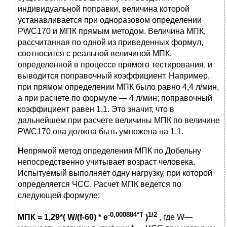
индивидуальной поправки, величина которой
устанавливается при одноразовом определении
PWC170 и МПК прямым методом. Величина МПК,
рассчитанная по одной из приведенных формул,
соотносится с реальной величиной МПК,
определенной в процессе прямого тестирования, и
выводится поправочный коэффициент. Например,
при прямом определении МПК было равно 4,4 л/мин,
а при расчете по формуле — 4 л/мин; поправочный
коэффициент равен 1,1. Это значит, что в
дальнейшем при расчете величины МПК по величине
PWC170 она должна быть умножена на 1,1.
Н
епрямой метод определения МПК по Добельну
непосредственно учитывает возраст человека.
Испытуемый выполняет одну нагрузку, при которой
определяется ЧСС. Расчет МПК ведется по
следующей формуле:
-0,000884*T
1/2
МПК = 1,29*( W/(f-60) * e
)
, где W—