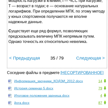
мощность нагрузки в кгм/мин; f — ЧСС при нагрузке;
Т — возраст в годах; е — основание натуральных
логарифмов. При определении МПК. по этому методу
у юных спортсменов получаются не вполне
надежные данные.
С
уществует еще ряд формул, позволяющих
предсказывать величину МПК непрямым путем.
Однако точность их относительно невелика.
< Предыдущая
35 / 79
Следующая >
Соседние файлы в предмете
[НЕСОРТИРОВАННОЕ]
Информация_заочники_КОДЭИ_2012.docx
14
История.семинар 5.docx
79
Итоговое положение зарница.docx
4
йога.docx
87