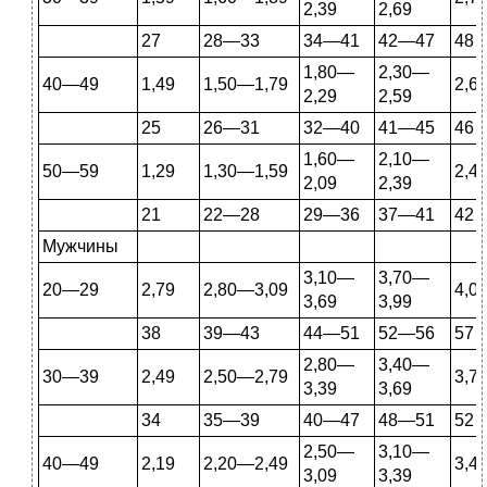
2,39
2,69
27
28—33
34—41
42—47
48
1,80—
2,30—
40—49
1,49
1,50—1,79
2,6
2,29
2,59
25
26—31
32—40
41—45
46
1,60—
2,10—
50—59
1,29
1,30—1,59
2,4
2,09
2,39
21
22—28
29—36
37—41
42
Мужчины
3,10—
3,70—
20—29
2,79
2,80—3,09
4,0
3,69
3,99
38
39—43
44—51
52—56
57
2,80—
3,40—
30—39
2,49
2,50—2,79
3,7
3,39
3,69
34
35—39
40—47
48—51
52
2,50—
3,10—
40—49
2,19
2,20—2,49
3,4
3,09
3,39