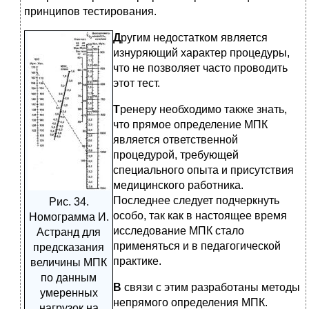
принципов тестирования.
Д
ругим недостатком является
изнуряющий характер процедуры,
что не позволяет часто проводить
этот тест.
Т
ренеру необходимо также знать,
что прямое определение МПК
является ответственной
процедурой, требующей
специального опыта и присутствия
медицинского работника.
Последнее следует подчеркнуть
Рис. 34.
особо, так как в настоящее время
Номограмма И.
исследование МПК стало
Астранд для
применяться и в педагогической
предсказания
практике.
величины МПК
по данным
В
связи с этим разработаны методы
умеренных
непрямого определения МПК.
нагрузок на