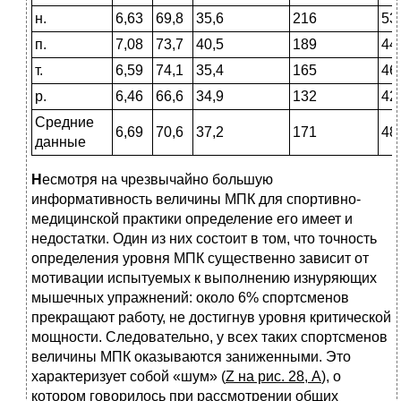
н.
6,63
69,8
35,6
216
53
п.
7,08
73,7
40,5
189
44
т.
6,59
74,1
35,4
165
46
р.
6,46
66,6
34,9
132
42
Средние
6,69
70,6
37,2
171
48
данные
Н
есмотря на чрезвычайно большую
информативность величины МПК для спортивно-
медицинской практики определение его имеет и
недостатки. Один из них состоит в том, что точность
определения уровня МПК существенно зависит от
мотивации испытуемых к выполнению изнуряющих
мышечных упражнений: около 6% спортсменов
прекращают работу, не достигнув уровня критической
мощности. Следовательно, у всех таких спортсменов
величины МПК оказываются заниженными. Это
характеризует собой «шум» (
Z на рис. 28, А
), о
котором говорилось при рассмотрении общих