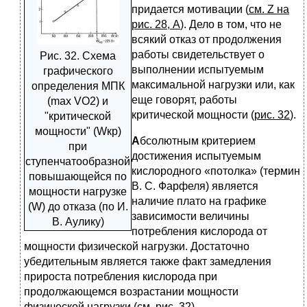
придается мотивации (
см. Z на
рис. 28, А
). Дело в том, что не
всякий отказ от продолжения
работы свидетельствует о
Рис. 32. Схема
выполнении испытуемым
графического
максимальной нагрузки или, как
определения МПК
еще говорят, работы
(max VO2) и
критической мощности (
рис. 32
).
"критической
мощности" (Wкр)
А
бсолютным критерием
при
достижения испытуемым
ступенчатообразной
кислородного «потолка» (термин
повышающейся по
В. С. Фарфеля) является
мощности нагрузке
наличие плато на графике
(W) до отказа (по И.
зависимости величины
В. Аулику)
потребления кислорода от
мощности физической нагрузки. Достаточно
убедительным является также факт замедления
прироста потребления кислорода при
продолжающемся возрастании мощности
физической нагрузки (
см. рис. 32
).