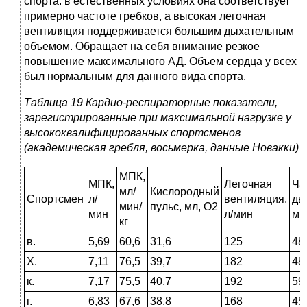
спорта: в естественных условиях она соответствует
примерно частоте гребков, а высокая легочная
вентиляция поддерживается большим дыхательным
объемом. Обращает на себя внимание резкое
повышение максимального АД. Объем сердца у всех
был нормальным для данного вида спорта.
Таблица 19 Кардио-респираторные показатели,
зарегистрированные при максимальной нагрузке у
высококвалифицированных спортсменов
(академическая гребля, восьмерка, данные Новакки)
МПК,
МПК,
Легочная
Ча
мл/
Кислородный
Спортсмен
л/
вентиляция,
ды
мин/
пульс, мл, О2
мин
л/мин
ми
кг
в.
5,69
60,6
31,6
125
48
X.
7,11
76,5
39,7
182
48
к.
7,17
75,5
40,7
192
59
г.
6,83
67,6
38,8
168
45