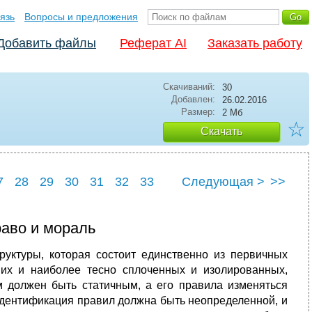
язь
Вопросы и предложения
Добавить файлы
Реферат AI
Заказать работу
Скачиваний:
30
Добавлен:
26.02.2016
Размер:
2 Мб
☆
Скачать
7
28
29
30
31
32
33
Следующая >
>>
37
аво и мораль
уктуры, ко­торая состоит единственно из первичных
ших и наиболее тесно сплоченных и изолиро­ванных,
 должен быть статичным, а его правила изменяться
 идентификация правил должна быть неопределенной, и