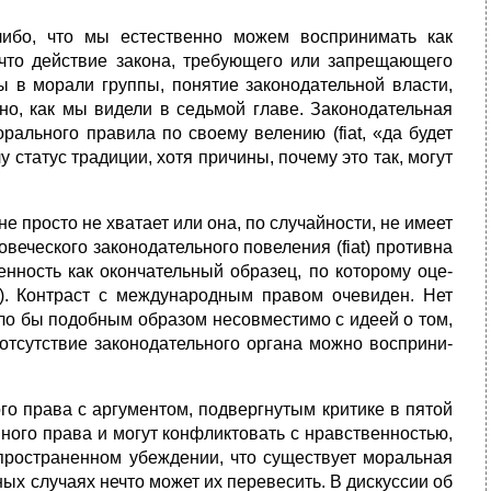
ибо, что мы естественно можем воспринимать как
я, что действие закона, требующего или запрещающего
ы в морали группы, понятие законодательной власти,
о, как мы видели в седьмой главе. Законодательная
рального правила по своему велению (fiat, «да будет
 статус традиции, хотя причины, почему это так, могут
е про­сто не хватает или она, по случайности, не имеет
веческого законодательного повеления (fiat) противна
енность как окончательный образец, по которому оце­
). Кон­траст с международным правом очевиден. Нет
ло бы подобным образом несо­вместимо с идеей о том,
 отсутствие законодательного органа можно восприни­
о права с аргументом, подвергнутым критике в пятой
нного права и могут кон­фликтовать с нравственностью,
пространенном убеждении, что существует мо­ральная
ых случаях нечто может их перевесить. В дискуссии об