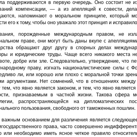
ла поддерживаются в первую оче­редь. Оно состоит не из
ваний компенсации, — а из апелляций к совести, дела
аются, напоминают о моральном принципе, который мо
ти его к тому, чтобы оно уважало этот принцип и исправило
вания, порожденные международным правом, не излаг
нальном праве, они могут быть даны вкупе с апелляциями 
арства обращают друг другу в спорных делах между­на
оры и юри­дические труды. Чаще всего никакого места 
воте, добре или зле. Следовательно, ут­верждение, что п
народному праву, изгнать националистические силы с Фо
едливо ли, или хорошо или плохо с моральной точки зрен
ми аргументами. Нет сомнений, что в отношениях межд
 тем, что явно является законом, и тем, что явно являетс
ости, признаваемым в частной жизни. Такова сфера м
легии, распространяющейся на дипломатических пос
нального пользования, сво­бодного от таможенных пошлин.
 важным основанием для различения является следующее
игосударствен­ного права, часто совершенно индифферент
о или необходимо иметь ясное четкое правило относитель