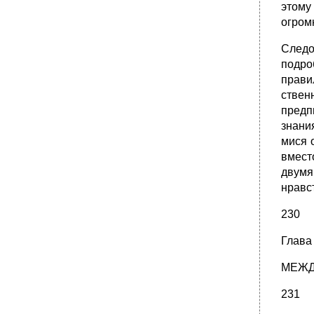
этому
огром
Следо
подро
прави
ствен
предп
знани
мися 
вмест
двумя
нравс
230
Глава
МЕЖД
231