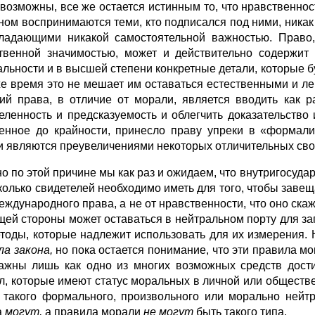
 возможны, все же остается истинным то, что нравственнос
ном восприни­маются теми, кто подписался под ними, никак
ладающими никакой самостоятель­ной важностью. Право, 
твенной значимостью, может и действительно содержит 
льности и в высшей степени конкретные детали, которые бу
же время это не мешает им оставаться естест­венными и л
ий права, в отличие от морали, является вводить как р
еленность и предска­зуемость и облегчить доказательств
енное до крайности, принесло праву упреки в «формали
и являются преувеличениями некоторых отличительных сво
о по этой причине мы как раз и ожидаем, что внутригосудар
сколько сви­детелей необходимо иметь для того, чтобы заве
еждународного права, а не от нравственности, что оно скаж
ей стороны может оставаться в нейтральном порту для за
ето­ды, которые надлежит использовать для их измерения.
ла закона,
но пока остается понимание, что эти правила мо
ажны лишь как одно из многих возможных средств дости
л, кото­рые имеют статус моральных в личной или обществе
 такого формального, произ­вольного или морально нейтр
а
могут,
а правила морали
не могут
быть такого типа.