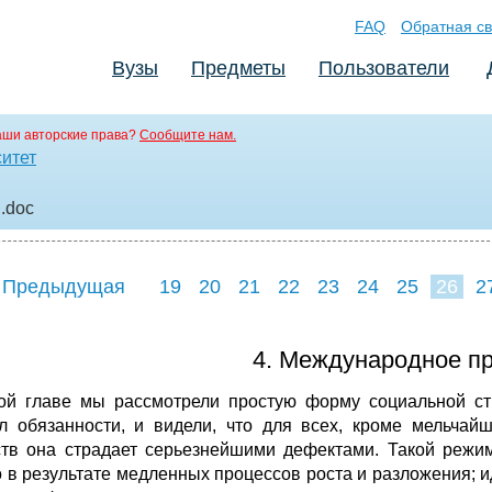
FAQ
Обратная св
Вузы
Предметы
Пользователи
аши авторские права?
Сообщите нам.
ситет
.
.doc
 Предыдущая
19
20
21
22
23
24
25
26
2
34
35
36
4. Международное пр
ой главе мы рассмотрели простую форму социальной стр
л обязанности, и видели, что для всех, кроме мельчай
тв она страдает серьезнейшими дефектами. Такой режим
о в результате медленных процессов роста и разложения;