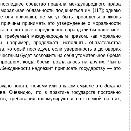
к последнее средство правила международного права
 моральная обязанность подчиняться им [117]; однако
рые они признают, не могут быть проведены в жизнь
т причины принимать это утвер­ждение о моральности
льства, которые определенно оправдали бы наше мне­
ия, требуе­мый международным правом, как морально
, например, продолжать исполнять обя­зательства
ва, который последует, если уверенность в договорах
 честным будет возло­жить на себя утомительное бремя
в прошлом, когда бремя возлагалось на других. Чьи в
 убежденности надлежит приписать государству — это
руд­но понять, почему или в каком смысле это
должно
ва. Очевидно, что в практике государств постоянно
тв; требования формулируются со ссылкой на них;