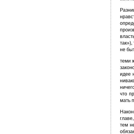
Разни
нравс
опред
произ
власт
так»),
не бы
теми ж
закон
идее 
ниваю
ничег
что п
мать 
Након
главе
тем н
обяза