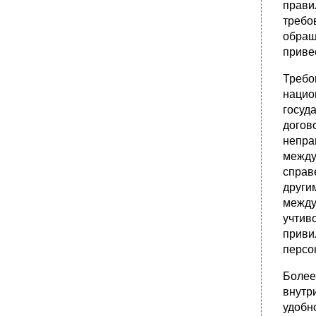
прави
требо
обращ
привес
Требо
нацио
госуд
догов
непра
между
справ
други
между
учтив
приви
персо
Более
внутр
удобн