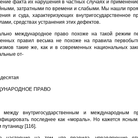
ение факта их нарушения в частных случаях и применени
айными, затратными по времени и слабыми. Мы нашли про
ения и суда, характери­зующих внутригосударственное п
лами, средствах устранения этих дефектов.
льно международное право похоже на такой режим пер
енных правил весьма не похоже на правила первобытн
измов такие же, как и в современных национальных за­к
льные от-
 десятая
УНАРОДНОЕ ПРАВО
я между внутригосударственным и международным п
ифицировать последнее как «мо­раль». Но кажется ясным,
 путаницу [116].
да настояние на том, что правила, управляющие от