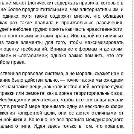
ть не может (логически) содержать правила, которые в
 не более предпочтитель­ными, чем альтернативы им, и
однако, хотя также содержит многое, что облада­ет
как раз такие правила и произвольные различения,
дет наиболее трудно понять как часть нравственности.
егко понятными чертами права. Ибо одной из типичных
аз такие элементы для того, чтобы максимизировать
о и оценку требований. Внимание к формам и деталям,
зме» и «легализме»; однако важно помнить, что эти
йств права.
­ственная правовая система, а не мораль, скажет нам о
щание было действитель­но, — точно так же мы ожидаем
ет нам такие вещи, как количество дней, которое судно
правки или ремонта; как ширина территориальных вод;
 Необходимо и желательно, чтобы все эти вещи делали
гут в равной мере принимать одну из не­скольких форм
жения конкретной цели, они остаются отличными от
нной жизни. Конеч­но, не все правила международного
ального типа. Идея здесь только в том, что правила