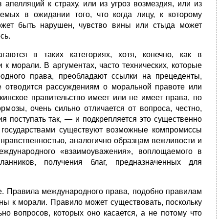
 апелляций к страху, или из угроз возмездия, или из
емых в ожидании того, что когда лицу, к которому
жет быть нарушен, чувство вины или стыда может
сь.
аются в таких категориях, хотя, конечно, как в
к морали. В аргументах, часто техниче­ских, которые
родного права, преобладают ссылки на прецеденты,
не отводится рассуждениям о моральной правоте или
екинское правительство имеет или не имеет права, по
рмозы, очень сильно отличается от вопроса, честно,
ия поступать так, — и подкрепляется это существенно
у государствами существуют возможные компромиссы
я нравственностью, аналогично образцам вежливости и
еждународного «взаимоуважения», воплощаемого в
ланников, получения благ, предназначенных для
. Правила международного права, подобно правилам
ны к морали. Правило может существовать, поскольку
но вопросов, которых оно касается, а не потому что