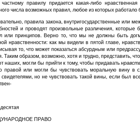
 частному правилу придается какая-либо нравственна
ного числа возможных правил, любое из которых работало 
вательно, правила закона, внутригосударственные или ме
бностей и проводят произвольные различения, которые 
л или принципов. Верно то, что мы не должны быть дог
ной нравственности: как мы видели в пятой главе, нравс
исывая то, что может показаться абсурдным или предрасс
я. Таким образом, возможно, хотя и трудно, представить, 
от наших, могли бы прийти к тому, чтобы придавать
нравст
о правой или могли бы чувствовать моральную вину в с
 свидетелями, но не чувствовать такой вины, если был в
твен-
 десятая
УНАРОДНОЕ ПРАВО