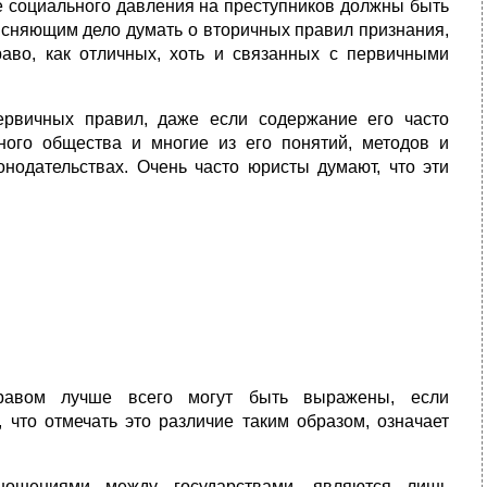
е социального давления на преступников должны быть
ясняющим дело думать о вторичных правил признания,
раво, как отличных, хоть и связанных с первичными
вич­ных правил, даже если содержание его часто
ого общества и многие из его понятий, методов и
онодательствах. Очень часто юристы думают, что эти
равом лучше всего могут быть выражены, если
 что отмечать это различие таким образом, оз­начает
ношениями между государствами, являются лишь