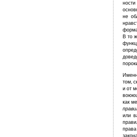
ности
основ
не об
нравс
форма
В то 
функц
опред
довед
порок
Именн
том, 
и от м
воюющ
как м
прави
или в
прави
права
закон