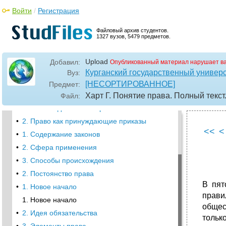
Войти
/
Регистрация
Файловый архив студентов.
1327 вузов, 5479 предметов.
Upload
Добавил:
Опубликованный материал нарушает в
•
1. Затруднения правовой теории
Курганский государственный универ
Вуз:
•
2. Три важных вопроса
[НЕСОРТИРОВАННОЕ]
Предмет:
•
3. Определения
Харт Г. Понятие права. Полный текст
Файл:
•
1. Разновидности императивов
•
2. Право как принуждающие приказы
<<
<
•
1. Содержание законов
•
2. Сфера применения
•
3. Способы происхождения
•
2. Постоянство права
В пят
•
1. Новое начало
прави
1. Новое начало
общес
•
2. Идея обязательства
тольк