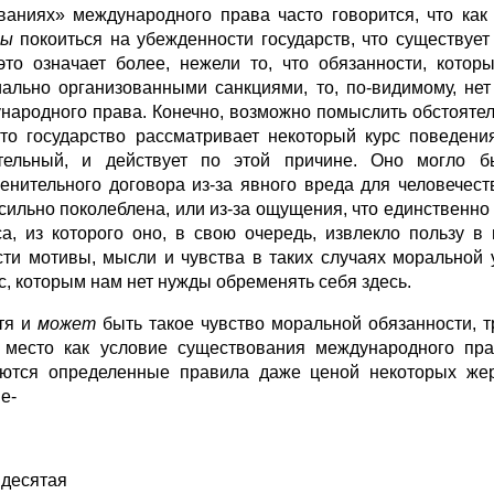
вани­ях» международного права часто говорится, что ка
ны
покоиться на убежденности го­сударств, что существует
это означает более, нежели то, что обязанности, кото
ально организован­ными санкциями, то, по-видимому, не
народного права. Конечно, возможно по­мыслить обстояте
что государство рассматривает некоторый курс поведен
тельный, и действует по этой причине. Оно могло бы
енительного договора из-за явного вреда для человече­ст
 сильно по­колеблена, или из-за ощущения, что единственно
са, из которого оно, в свою оче­редь, извлекло пользу 
сти мотивы, мысли и чувства в таких случаях моральной
с, которым нам нет нужды обременять себя здесь.
тя и
может
быть такое чувство моральной обязанности, т
 место как усло­вие существования международного пра
ются определенные правила даже ценой не­которых жер
е-
 десятая