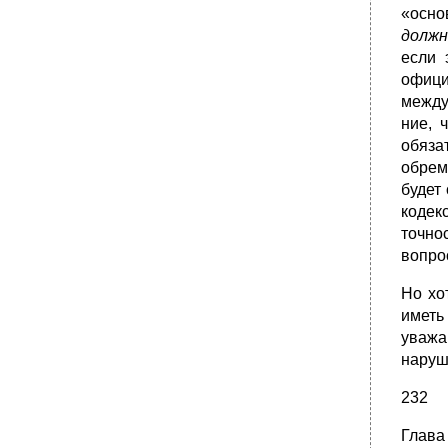
«осно
долж
если 
офици
между
ние, 
обяза
обрем
будет
кодек
точно
вопро
Но хо
иметь
уважа
наруш
232
Глава