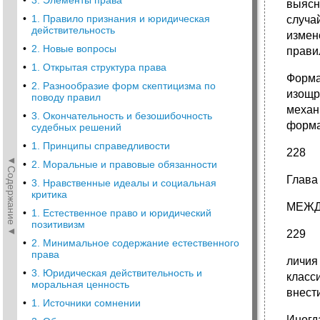
•
3. Элементы права
выясн
•
1. Правило признания и юридическая
слу­ч
действительность
измен
•
2. Новые вопросы
прави
•
1. Открытая структура права
Форма
•
2. Разнообразие форм скептицизма по
изощр
поводу правил
механ
•
3. Окончательность и безошибочность
форма
судебных решений
•
1. Принципы справедливости
228
◄Содержание◄
•
2. Моральные и правовые обязанности
Глава
•
3. Нравственные идеалы и социальная
критика
МЕЖД
•
1. Естественное право и юридический
позитивизм
229
•
2. Минимальное содержание естественного
права
личи
•
3. Юридическая действительность и
класс
моральная ценность
внести
•
1. Источники сомнении
Иног