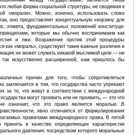
что любая форма социальной структуры, не сводимая к
й «морали». Можно, конечно, использовать слово
ак, оно предоставляет концептуальную «корзину для
бов, этикета, фундаментальных положений конституци­
 принципами, которые мы обычно воспринимаем как
естия и лжи. Возражение против этой про­цедуры
ся как «мораль», существуют такие важные различия и
икация не может слу­жить никакой мыслимой цели — ни
, так искусственно расширенной, нам при­шлось бы
азличных причин для того, чтобы сопротивляться
а заключается в том, что государства часто упрекают
их за то, что живут в соответствии с международной
государства могут проявить или не проявить, — это что
не означает, что это право является моралью. В
нравствен­ности, явно отличается от формулирования
алагаемых правилами международного права. В пятой
 принять в качестве определяющих характеристик
рального давления, по­средством которого моральные