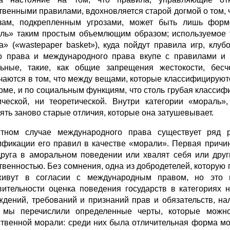
твенными правилами, вдох­новляется старой догмой о том, 
зам, подкрепленным угрозами, может быть лишь формо
ль» таким простым объемлющим образом; используемое т
а» («wastepaper basket»), куда пойдут правила игр, клу
о права и международного права вкупе с правилами и
ьные, такие, как общие запрещения жестокости, бесч
чаются в том, что между вещами, которые классифициру­ют
рме, и по социальным функциям, что столь грубая классиф
ической, ни теоретической. Внутри категории «мораль»
ять заново старые отличия, которые она затушевывает.
тном случае международного права существует ряд р
ификации его правил в качестве «морали». Первая причин
друга в аморальном поведении или хвалят себя или друг
твенно­стью. Без сомнения, одна из добродетелей, которую 
ивут в согласии с междуна­родным правом, но это 
вительности оценка поведения государств в категориях 
ждений, требований и признаний прав и обязательств, н
 мы перечислили определенные черты, которые можно
твенной морали: среди них была отличительная форма мо