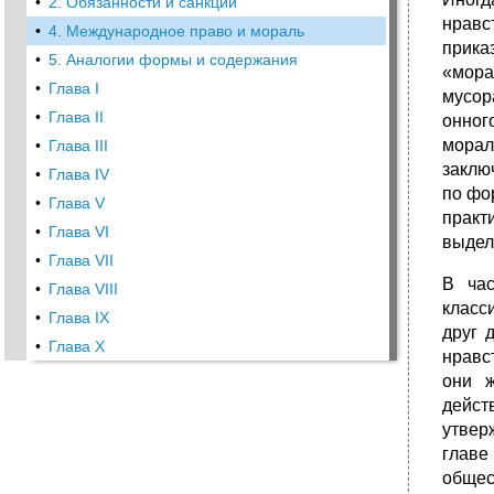
•
2. Обязанности и санкции
нравс
•
4. Международное право и мораль
прика
•
5. Аналогии формы и содержания
«мора
•
Глава I
мусор
•
Глава II
онног
морал
•
Глава III
заклю
•
Глава IV
по фо
•
Глава V
практ
•
Глава VI
выдел
•
Глава VII
В час
•
Глава VIII
класс
•
Глава IX
друг 
•
Глава X
нравс
они ж
дейст
утвер
главе
общес