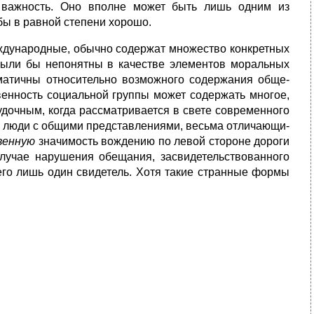
я важность. Оно вполне может быть лишь одним из
бы в равной степени хорошо.
жду­народные, обычно содержат множество конкретных
были бы непонятны в ка­честве элементов моральных
матичны относительно возможного содержания обще­
твенность социальной группы может содержать многое,
удочным, когда рассматривается в свете современного
что люди с общими представлениями, весьма отличающи­
венную
значимость вождению по левой стороне дороги
лучае нарушения обещания, засвиде­тельствованного
сего лишь один свидетель. Хотя такие странные формы