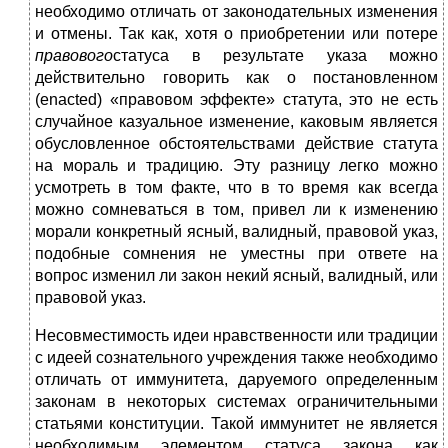
необходимо отличать от законодательных изменения
и отмены. Так как, хотя о приобретении или потере
правового
статуса в результате указа можно
действительно говорить как о постановленном
(enacted) «правовом эффекте» статута, это не есть
случайное казуальное изменение, каковым является
обусловленное обстоятельствами действие статута
на мораль и традицию. Эту разницу легко можно
усмотреть в том факте, что в то время как всегда
можно сомневаться в том, привел ли к изменению
морали конкретный ясный, валидный, правовой указ,
подобные сомнения не уместны при ответе на
вопрос изменил ли закон некий ясный, валидный, или
правовой указ.
Несовместимость идеи нравственности или традиции
с идеей сознательного учреждения также необходимо
отличать от иммунитета, даруемого определенным
законам в некоторых системах ограничительными
статьями конституции. Такой иммунитет не является
необходимым элементом статуса закона как