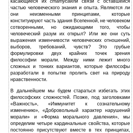
касающиеся их
статуса
или связи с оставшейся
частью человеческого знания и опыта. Являются ли
они неизменными принципами, которые
конституируют часть здания Вселенной, не человеком
сотворенными, но ожидающими того, чтобы
человеческий разум их открыл? Или же они суть
выражения изменчивости человеческих отношений,
выборов, требований, чувств? Это грубые
формулировки двух крайних точек зрения
философии морали. Между ними лежит много
сложных и тонких вариантов, которые философы
разработали в попытке пролить свет на природу
нравственности.
В дальнейшем мы будем стараться избегать этих
философских сложностей. Позже, под заголовками
«Важность», «Иммунитет к сознательному
изменению», «Добровольный характер нарушений
морали» и «Форма морального давления», мы
определим четыре кардинальные свойства, которые
постоянно присутствуют вместе в тех принципах,