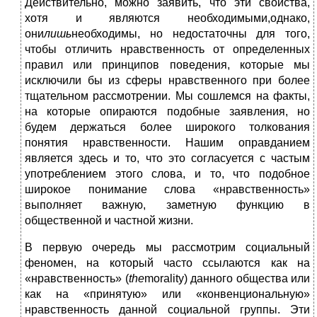
Действительно, можно заявить, что эти свойства,
хотя и являются необходимыми,однако,
они
лишь
необходимы, но недостаточны для того,
чтобы отличить нравственность от определенных
правил или принципов поведения, которые мы
исключили бы из сферы нравственного при более
тщательном рассмотрении. Мы сошлемся на факты,
на которые опираются подобные заявления, но
будем держаться более широкого толкования
понятия нравственности. Нашим оправданием
является здесь и то, что это согласуется с частым
употреблением этого слова, и то, что подобное
широкое понимание слова «нравственность»
выполняет важную, заметную функцию в
общественной и частной жизни.
В первую очередь мы рассмотрим социальный
феномен, на который часто ссылаются как на
«нравственность» (
the
morality) данного общества или
как на «принятую» или «конвенциональную»
нравственность данной социальной группы. Эти