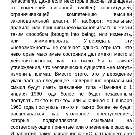
(enactment), даже если некоторые законы защищены
от изменений писанной (written) конституцией,
ограничивающей компетенцию высшей
законодательной власти. И наоборот: моральные
правила или принципы
невозможно
вызвать к жизни
таким способом (brought into being), или изменить,
или элиминировать. Утверждать эту
«невозможность» не означает, однако, отрицать, что
некоторые мыслимые состояния дел имеют место в
действительности, как это было бы в случае
утверждения, что человеческие существа «не могут»
изменить климат. Вместо этого, это утверждение
указывает на следующее. Совершенно нормальный
смысл будут иметь заявления типа «Начиная с 1
января 1960 года более не будет незаконным
поступать так-то и так-то» или «Начиная с 1 января
1960 года поступать так-то и так-то более не будет
расцениваться как уголовное преступление»,
которые подкрепляются ссылками на
соответствующие принятые или отмененные законы.
И напротив, такие заявления как «С завтрашнего дня