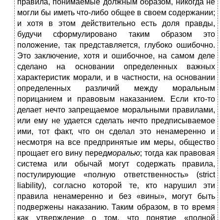
правила, понимаемые должным образом, никогда не
могли бы иметь что-либо общее в своем содержании;
и хотя в этом действительно есть доля правды,
будучи сформулировано таким образом это
положение, так представляется, глубоко ошибочно.
Это заключение, хотя и ошибочное, на самом деле
сделано на основании определенных важных
характеристик морали, и в частности, на основании
определенных различий между моральным
порицанием и правовым наказанием. Если кто-то
делает нечто запрещаемое моральными правилами,
или ему не удается сделать нечто предписываемое
ими, тот факт, что он сделал это ненамеренно и
несмотря на все предпринятые им меры, общество
прощает его вину перед
моралью
; тогда как правовая
система или обычай могут содержать правила,
постулирующие «полную ответственность» (strict
liability), согласно которой те, кто нарушил эти
правила ненамеренно и без «вины», могут быть
подвержены наказанию. Таким образом, в то время
как утверждение о том, что понятие «полной