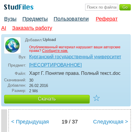
Вузы
Предметы
Пользователи
Реферат
AI
Заказать работу
Upload
Добавил:
Опубликованный материал нарушает ваши авторские
права?
Сообщите нам.
Курганский государственный университет
Вуз:
[НЕСОРТИРОВАННОЕ]
Предмет:
Харт Г. Понятие права. Полный текст.
.doc
Файл:
Скачиваний:
30
Добавлен:
26.02.2016
Размер:
2 Мб
☆
Скачать
< Предыдущая
19 / 37
Следующая >