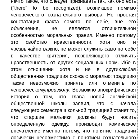
нечто такое, что следует признавать так, как оно есть
("there" to be recognized), возникшее помимо
человеческого сознательного выбора. Но простая
констатация факта самого по себе, вне его
объяснения, не является отличительной
особенностью моральных правил. Именно поэтому
это свойство нравственности, хотя оно и
чрезвычайно важно, не может служить само по себе
в качестве критерия, позволяющего отличить
нравственность от других социальных норм. Ибо в
этом отношении хотя и не в другихлюбая
общественная традиция схожа с моралью: традицию
также невозможно принять или отменить по
человеческому
произволу
. Возможно апокрифическая
история о том, что глава новой английской
общественной школы заявил, что с начала
следующего семестра школьной традицией станет то,
что старшие мальчики должны будут носить
определенную одежду, производит комическое
впечатление именно потому, что понятие традиции
логически несовместимо с понятием сознательного