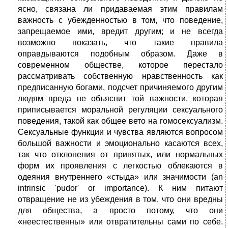
ясно, связана ли придаваемая этим правилам
важность с убежденностью в том, что поведение,
запрещаемое ими, вредит другим; и не всегда
возможно показать, что такие правила
оправдываются подобным образом. Даже в
современном обществе, которое перестало
рассматривать собственную нравственность как
предписанную богами, подсчет причиняемого другим
людям вреда не объяснит той важности, которая
приписывается моральной регуляции сексуального
поведения, такой как общее вето на гомосексуализм.
Сексуальные функции и чувства являются вопросом
большой важности и эмоционально касаются всех,
так что отклонения от принятых, или нормальных
форм их проявления с легкостью облекаются в
одеяния внутреннего «стыда» или значимости (an
intrinsic 'pudor' or importance). К ним питают
отвращение не из убеждения в том, что они вредны
для общества, а просто потому, что они
«неестественны» или отвратительны сами по себе.