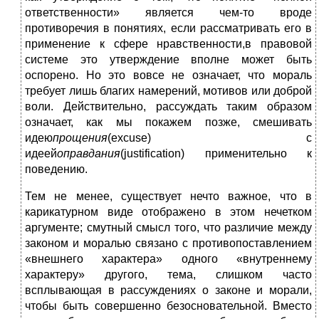
ответственности» является чем-то вроде
противоречия в понятиях, если рассматривать его в
применение к сфере нравственности,в правовой
системе это утверждение вполне может быть
оспорено. Но это вовсе не означает, что мораль
требует лишь благих намерений, мотивов или доброй
воли. Действительно, рассуждать таким образом
означает, как мы покажем позже, смешивать
идею
прощения
(excuse) с
идеей
оправдания
(justification) применительно к
поведению.
Тем не менее, существует нечто важное, что в
карикатурном виде отображено в этом нечетком
аргументе; смутный смысл того, что различие между
законом и моралью связано с противопоставлением
«внешнего характера» одного «внутреннему
характеру» другого, тема, слишком часто
всплывающая в рассуждениях о законе и морали,
чтобы быть совершенно безосновательной. Вместо