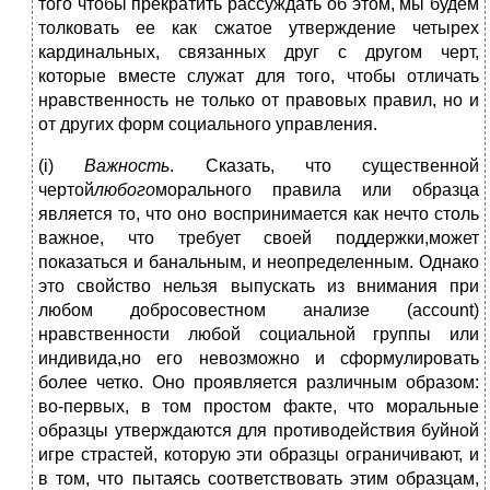
того чтобы прекратить рассуждать об этом, мы будем
толковать ее как сжатое утверждение четырех
кардинальных, связанных друг с другом черт,
которые вместе служат для того, чтобы отличать
нравственность не только от правовых правил, но и
от других форм социального управления.
(i)
Важность
. Сказать, что существенной
чертой
любого
морального правила или образца
является то, что оно воспринимается как нечто столь
важное, что требует своей поддержки,может
показаться и банальным, и неопределенным. Однако
это свойство нельзя выпускать из внимания при
любом добросовестном анализе (account)
нравственности любой социальной группы или
индивида,но его невозможно и сформулировать
более четко. Оно проявляется различным образом:
во-первых, в том простом факте, что моральные
образцы утверждаются для противодействия буйной
игре страстей, которую эти образцы ограничивают, и
в том, что пытаясь соответствовать этим образцам,