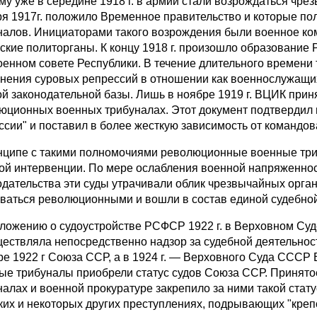
му уже в середине 1918 г. в армии стали возрождаться чр
ря 1917г. положило Временное правительство и которые п
налов. Инициаторами та­кого возрождения были военное к
ские политорганы. К концу 1918 г. произошло образование
оенном совете Республики. В течение длительного времени 
нения суровых репрессий в отношении как военнослужащих,
ой законодательной базы. Лишь в нояб­ре 1919 г. ВЦИК при
юционных военных трибуналах. Этот документ подтвердил 
ссии" и по­ставил в более жесткую зависимость от командов
нципе с такими полномочиями революционные военные три
ой интервенции. По мере ослабления военной напряженнос
одательства эти суды утрачи­вали облик чрезвычайных орг
ваться революционными и вошли в состав еди­ной судебн
ложению о судоустройстве РСФСР 1922 г. в Верховном Су
ще­ствляла непосредственно надзор за судебной деятельно
ре 1922 г Союза ССР, а в 1924 г. — Верховного Суда СССР В
ые трибуналы приобрели статус судов Союза ССР. Принято
налах и военной прокуратуре закрепило за ними такой стат
ких и не­которых других преступлениях, подрывающих "креп