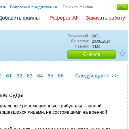
язь
Вопросы и предложения
Добавить файлы
Реферат AI
Заказать работу
Скачиваний:
2971
Добавлен:
20.06.2014
Размер:
4 Мб
☆
Скачать
0
61
62
63
64
65
66
Следующая >
>>
0
71
ные суды
то­риальные революционные трибуналы, главной
овершавшихся лицами, не состоявшими на военной