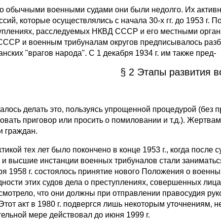
о обычными военными судами они были недолго. Их ак­тивн
ссий, которые осуществлялись с начала 30-х гг. до 1953 г.
уплениях, расследуемых НКВД СССР и его местными органам
СССР и военным трибуналам округов предписывалось разбир
нских "врагов народа". С 1 декабря 1934 г. им также пред-
§ 2 Этапы развития в
алось делать это, пользуясь упрощенной процедурой (без 
вать при­говор или просить о помиловании и т.д.). Жертвам
и граждан.
ктикой тех лет было покончено в конце 1953 г., когда пос­
и выс­шие инстанции военных трибуналов стали заниматьс
ря 1958 г. состоялось приня­тие нового Положения о военны
дности этих судов дела о преступлениях, совершенных лица
смотрело, что они должны при отправлении правосудия руко
 Этот акт в 1980 г. подвергся лишь некоторым уточнениям, 
тельной мере действовал до июня 1999 г.