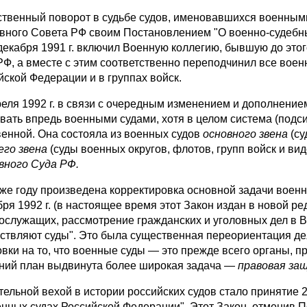
твенный поворот в судьбе судов, именовавшихся военны­ми
вного Сове­та РФ своим Постановлением "О военно-судебн
 декабря 1991 г. включил Военную коллегию, бывшую до это
РФ, а вместе с этим соответственно пере­подчинил все во
йской Федерации и в группах войск.
реля 1992 г. в связи с очередным изменением и дополне­
вать впредь военными судами, хотя в целом система (подси
венной. Она состояла из военных судов
основного звена
(су
его звена
(суды военных округов, флотов, групп войск и в
в­ного Суда РФ.
же году произведена корректировка основной задачи военных
бря 1992 г. (в настоящее время этот Закон издан в новой р
ослужащих, рассмотрение гражданских и уголовных дел в 
ствляют суды". Это была существенная переориен­тация дея
ов­ки на то, что военные суды — это прежде всего органы, 
ний план выдви­нута более широкая задача —
правовая за
тельной вехой в истории российских судов стало приня­тие 
­енных судах Российской Федерации". Этот Закон, отменив П