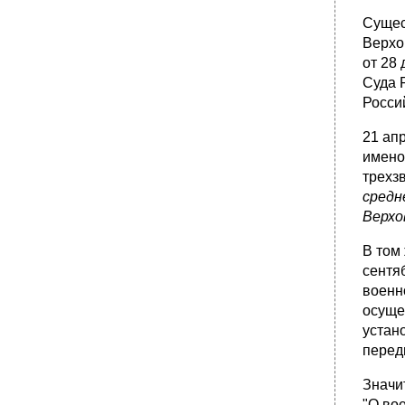
§ 5 Организация работы в Верховном Суде
Сущес
рф
Верхо
•
Глава VIII Верховный Суд Российской
от 28
Федерации
Суда 
•
Глава VIII. Верховный Суд Российской
Росси
Федерации
Глава IX арбитражные суды и иные
21 ап
арбитражные органы
имено
§ 1. Арбитражные суды, их место и роль в
трехз
системе правоохранительных органов
средн
Глава IX. Арбитражные суды и иные
Верхо
арбитражные органы
•
§ 2. Этапы развития арбитражных органов
В том 
§ 2, Этапы развития арбитражных органов
сентя
военн
•
§ 2. Этапы развития арбитражных органов
осуще
•
§ 3. Арбитражные суды основного звена, их
устан
состав и полномочия
перед
§ 3. Арбитражные суды основного звена, их
состав и полномочия 159
Значи
•
Глава IX Арбитражные суды и иные
"О во