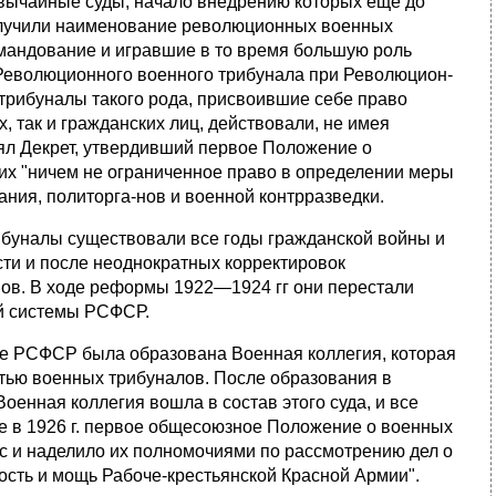
езвычайные суды, начало внедрению которых еще до
олучили наи­менование революционных военных
омандование и игравшие в то время большую роль
 Революционного военного трибунала при Революцион­
три­буналы такого рода, присвоившие себе право
 так и гражданских лиц, действовали, не имея
нял Декрет, утвердивший первое Положение о
их "ничем не ограниченное право в определении меры
ания, политорга-нов и военной контрразведки.
буналы существовали все годы гражданской войны и
ти и после неоднократных корректировок
анов. В ходе реформы 1922—1924 гг они перестали
ой системы РСФСР.
де РСФСР была образована Военная коллегия, которая
стью военных трибуналов. После образования в
оенная коллегия вошла в состав этого суда, и все
е в 1926 г. первое общесоюзное Положение о военных
ус и наделило их полномочиями по рассмотрению дел о
ость и мощь Рабоче-крестьянской Красной Армии".