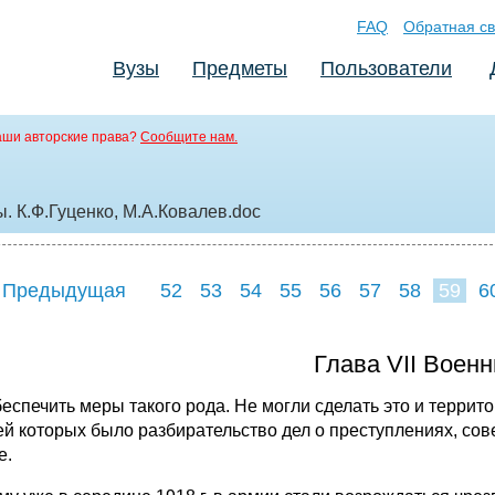
FAQ
Обратная св
Вузы
Предметы
Пользователи
аши авторские права?
Сообщите нам.
. К.Ф.Гуценко, М.А.Ковалев
.doc
 Предыдущая
52
53
54
55
56
57
58
59
6
67
68
69
7
Глава VII Воен
беспечить меры такого рода. Не могли сделать это и терри
ей которых было разбирательство дел о преступлениях, с
е.