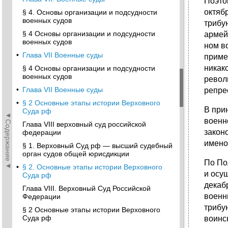
Поэто
октяб
§ 4. Основы организации и подсудности
военных судов
трибу
§ 4 Основы организации и подсудности
армей
военных судов
ном в
•
Глава VII Военные суды
приме
никак
§ 4 Основы организации и подсудности
военных судов
револ
•
Глава VII Военные суды
репре
•
§ 2 Основные этапы истории Верховного
В при
Суда рф
◄Содержание◄
военн
Глава VIII верховный суд российской
закон
федерации
имено
§ 1. Верховный Суд рф — высший судебный
орган судов общей юрисдикции
По По
•
§ 2. Основные этапы истории Верховного
и осу
Суда рф
декаб
Глава VIII. Верховный Суд Российской
военн
Федерации
трибу
§ 2 Основные этапы истории Верховного
Суда рф
воинс