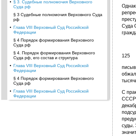
•
§ 3. Судебные полномочия Верховного
Однак
Суда рф
репре
§ 3 Судебные полномочия Верховного Суда
прест
рф
Суда 
•
Глава VIII Верховный Суд Российской
Федерации
гражда
§ 4 Порядок формирования Верховного
Суда рф
§ 4. Порядок формирования Верховного
125
Суда рф, его состав и структура
•
Глава VIII Верховный Суд Российской
писыв
Федерации
обжало
§ 4 Порядок формирования Верховного
тысяч
Суда рф
•
Глава VIII Верховный Суд Российской
С пра
Федерации
СССР 
§ 4 Порядок формирования Верховного
декаб
Суда рф
подсу
•
Глава VIII Верховный Суд Российской
преду
Федерации
суды.
§ 5. Организация работы в Верховном Суде
значи
рф