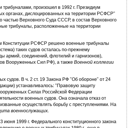
 трибуналами, произошел в 1992 г. Президиум
ых органах, дисло­цированных на территории РСФСР"
го частью Верховного Суда СССР, в состав Верховного
енные трибуналы, расположенные на территории
нием Конституции РСФСР решено военные трибуналы
стема) таких судов осталась по-прежнему
ды армий, соединений, флотилий и гарни­зонов),
идов Вооруженных Сил РФ), а также
Военной коллегии
 судов. В ч. 2 ст. 19 Закона РФ "Об обороне" от 24
едакции) уста­навливалось: "Правовую защиту
Вооруженных Силах Российской Фе­дерации
тельности военных судов. Она означала отказ от
призванные осуществлять борьбу с преступлениями. На
щита военнослужащих.
23 июня 1999 г. Федерального конституционного закона
оложе­ние о военных трибуналах 1980 г., еще в