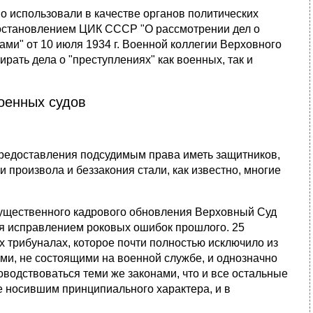
о использовали в качестве органов политических
 Постановлени­ем ЦИК СССР "О рассмотрении дел о
и" от 10 июля 1934 г. Военной коллегии Верховного
ать дела о "преступлениях" как военных, так и
оенных судов
пре­доставления подсудимым права иметь защитников,
и произвола и беззакония стали, как известно, многие
ле существенного кадрового обновления Верховный Суд
я исправлени­ем роковых ошибок прошлого. 25
х трибуналах, которое почти полно­стью исключило из
ми, не состоящими на военной службе, и однознач­но
водствоваться теми же законами, что и все остальные
не носившим принципиального характера, и в