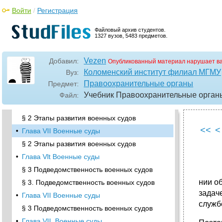
звена
Войти
/
Регистрация
•
Глава VI Среднее звено гражданских судов
общей юрисдикции
Файловый архив студентов.
1327 вузов, 5483 предметов.
Глава VII военные суды
§ 1. Задачи военных судов , и их место в
российской судебной системе
Vezen
Добавил:
Опубликованный материал нарушает в
•
§ 1. Задачи военных судов и их место в
Коломенский институт филиал МГМУ
Вуз:
российской судебной системе 121
Правоохранительные органы
Предмет:
Глава VII Военные суды
Учебник Правоохранительные органы
Файл:
•
§ 2. Этапы развития военных судов
§ 2 Этапы развития военных судов
<<
<
•
Глава VII Военные суды
§ 2 Этапы развития военных судов
•
Глава Vlt Военные суды
§ 3 Подведомственность военных судов
нии о
§ 3. Подведомственность военных судов
задач
•
Глава VII Военные суды
служб
§ 3 Подведомственность военных судов
•
Глава VII. Военные суды