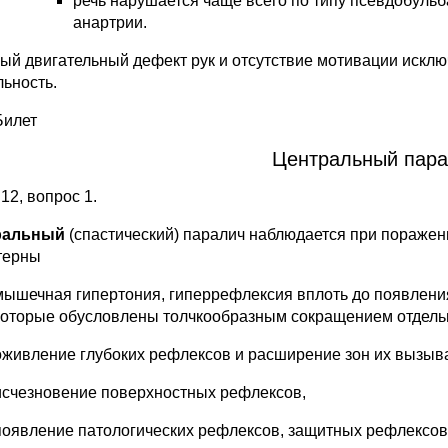
речь нарушается чаще всего по типу псевдобульб
анартрии.
ый двигательный дефект рук и отсутствие мотивации искл
льность.
Билет
Центральный парал
12, вопрос 1.
ральный
(спастический) паралич наблюдается при поражени
терны
мышечная гипертония, гиперрефлексия вплоть до появлени
которые обусловлены толчкообразным сокращением отдел
оживление глубоких рефлексов и расширение зон их вызыв
исчезновение поверхностных рефлексов,
появление патологических рефлексов, защитных рефлексов 