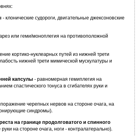
внях:
ы
- клонические судороги, двигательные джексоновские
арез или геми/моноплегия на противоположной
ение кортико-нуклеарных путей из нижней трети
 слабость нижней трети мимической мускулатуры и
енней капсулы
- равномерная гемиплегия на
ием спастического тонуса в сгибателях руки и
 поражение черепных нервов на стороне очага, на
ернирующие синдромы).
еста на границе продолговатого и спинного
руки на стороне очага, ноги - контралатерально).