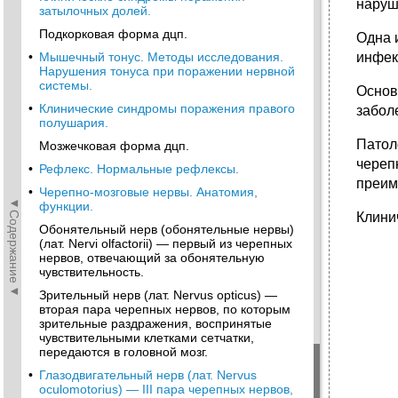
наруш
затылочных долей.
Подкорковая форма дцп.
Одна 
•
Мышечный тонус. Методы исследования.
инфек
Нарушения тонуса при поражении нервной
системы.
Основ
•
Клинические синдромы поражения правого
забол
полушария.
Патол
Мозжечковая форма дцп.
череп
•
Рефлекс. Нормальные рефлексы.
преим
•
Черепно-мозговые нервы. Анатомия,
◄Содержание◄
функции.
Клини
Обонятельный нерв (обонятельные нервы)
(лат. Nervi olfactorii) — первый из черепных
нервов, отвечающий за обонятельную
чувствительность.
Зрительный нерв (лат. Nervus opticus) —
вторая пара черепных нервов, по которым
зрительные раздражения, воспринятые
чувствительными клетками сетчатки,
передаются в головной мозг.
•
Глазодвигательный нерв (лат. Nervus
oculomotorius) — III пара черепных нервов,