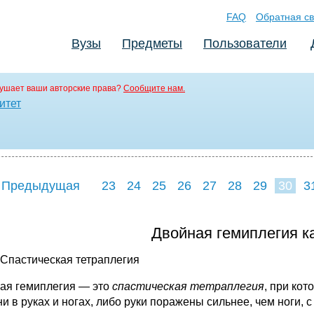
FAQ
Обратная св
Вузы
Предметы
Пользователи
ушает ваши авторские права?
Сообщите нам.
итет
 Предыдущая
23
24
25
26
27
28
29
30
3
38
39
40
4
Двойная гемиплегия к
 Спастическая тетраплегия
ая гемиплегия — это
спастическая тетраплегия
, при ко
ни в руках и ногах, либо руки поражены сильнее, чем ноги,