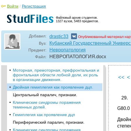
•
Клинические синдромы поражения
височных долей.
Войти
/
Регистрация
•
Детский церебральный паралич. Причины,
патогенез по л.О. Бадаляну.
Файловый архив студентов.
1327 вузов, 5483 предметов.
•
Пирамидная система. Симптомы
поражения.
Добавил:
drastic33
Опубликованный материал нар
Клинические синдромы поражения лобных
долей.
Кубанский Государственный Универс
Вуз:
Невропатология
Предмет:
•
Спастическая нижняя параплегия как
проявление дцп.
НЕВРОПАТОЛОГИЯ
.docx
Файл:
•
Виды нарушений двигательных функций.
•
Моторная, премоторная, префронтальная и
фронтальная области лобной доли, их роль
<<
<
в организации движения.
•
Двойная гемиплегия как проявление дцп.
Центральный паралич, признаки.
•
Клинические синдромы поражения
теменных долей.
G80.0
•
Гемиплегия как проявление дцп
Двойн
Периферический паралич, признаки.
степе
•
Клинические синдромы поражения