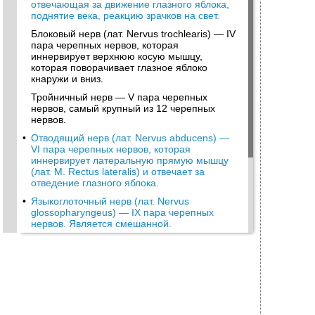
отвечающая за движение глазного яблока,
поднятие века, реакцию зрачков на свет.
Блоковый нерв (лат. Nervus trochlearis) — IV
пара черепных нервов, которая
иннервирует верхнюю косую мышцу,
которая поворачивает глазное яблоко
кнаружи и вниз.
Тройничный нерв — V пара черепных
нервов, самый крупный из 12 черепных
нервов.
•
Отводящий нерв (лат. Nervus abducens) —
VI пара черепных нервов, которая
иннервирует латеральную прямую мышцу
(лат. M. Rectus lateralis) и отвечает за
отведение глазного яблока.
•
Языкоглоточный нерв (лат. Nervus
glossopharyngeus) — IX пара черепных
нервов. Является смешанной.
•
Блуждающий нерв (лат. Nervus vagus) — X
пара черепных нервов. Является
смешанной.
•
Подъязычный нерв (лат. Nervus
hypoglossus) — XII пара черепных нервов.
Отвечает за движение языка.