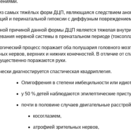
ениями.
из самых тяжёлых форм ДЦП, являющаяся следствием аном
ций и перинатальной гипоксии с диффузным повреждением
ной причиной данной формы ДЦП является тяжелая внутри
евания нервной системы в пренатальном периоде (токсоплаз
огический процесс поражает оба полушария головного мозг
ных нервов, верхних и нижних конечностей. В отличие от сп
ущественно поражаются руки.
чески диагностируется спастическая квадриплегия.
Олигофрения в степени имбецильности или идио
у 50 % детей наблюдаются эпилептические прист
почти в половине случаев двигательные расстро
косоглазием,
атрофией зрительных нервов,