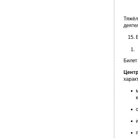
Речевые нарушения при дцп.
•
Исследование сухожильных рефлексов.
Тяжёл
•
Зрительный нерв. Симптомы поражения на
разных уровнях.
деяте
•
Кровоснабжение головного мозга.
Синкинезии, определения, разновидности и
их значение для логопедии.
•
Глазодвигательная система. Семиотика
поражения. Медиальный продольный пучок.
Билет 
Регуляция взора.
•
Классификация сосудистых заболеваний
Цент
головного мозга.
харак