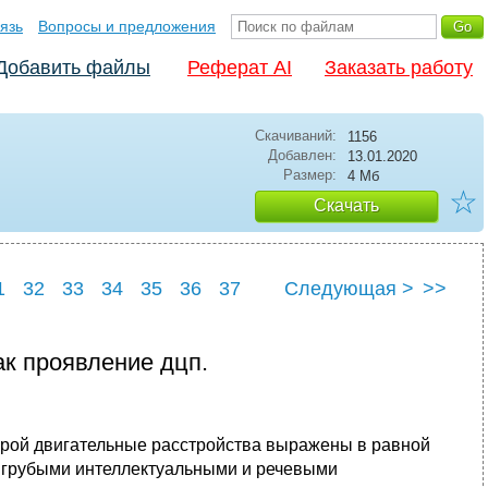
язь
Вопросы и предложения
Добавить файлы
Реферат AI
Заказать работу
Скачиваний:
1156
Добавлен:
13.01.2020
Размер:
4 Мб
☆
Скачать
1
32
33
34
35
36
37
Следующая >
>>
1
42
ак проявление дцп.
торой двигательные расстройства выражены в равной
 с грубыми интеллектуальными и речевыми