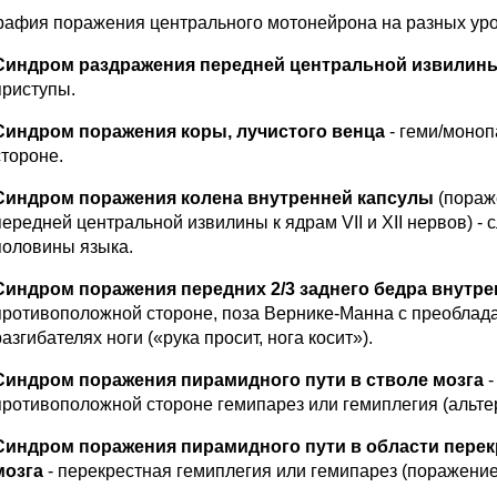
рафия поражения центрального мотонейрона на разных уро
Синдром раздражения передней центральной извилин
приступы.
Синдром поражения коры, лучистого венца
- геми/моноп
стороне.
Синдром поражения колена внутренней капсулы
(пораж
передней центральной извилины к ядрам VII и XII нервов) -
половины языка.
Синдром поражения передних 2/3 заднего бедра внутр
противоположной стороне, поза Вернике-Манна с преобладан
разгибателях ноги («рука просит, нога косит»).
Синдром поражения пирамидного пути в стволе мозга
-
противоположной стороне гемипарез или гемиплегия (альт
Синдром поражения пирамидного пути в области перекр
мозга
- перекрестная гемиплегия или гемипарез (поражение 