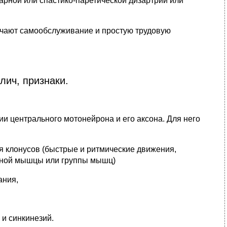
арной или спастико-паретической дизартрии или
ючают самообслуживание и простую трудовую
ич, признаки.
и центрального мотонейрона и его аксона. Для него
я клонусов (быстрые и ритмические движения,
ьной мышцы или группы мышц)
ания,
и синкинезий.