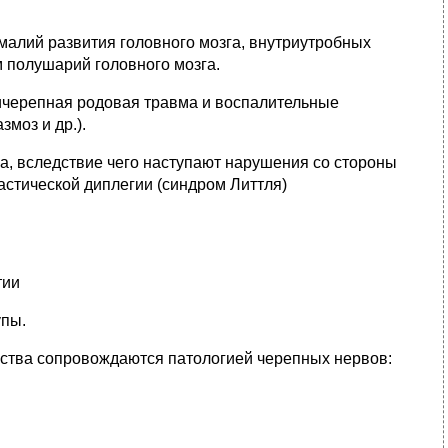
алий развития головного мозга, внутриутробных
 полушарий головного мозга.
черепная родовая травма и воспалительные
моз и др.).
а, вследствие чего наступают нарушения со стороны
астической диплегии (синдром Литтля)
тии
упы.
йства сопровождаются патологией черепных нервов: