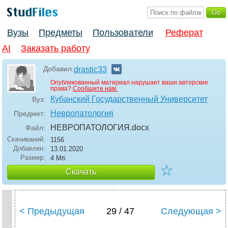
Вузы
Предметы
Пользователи
Реферат
AI
Заказать работу
Добавил:
drastic33
Опубликованный материал нарушает ваши авторские
права?
Сообщите нам.
Кубанский Государственный Университет
Вуз:
Невропатология
Предмет:
НЕВРОПАТОЛОГИЯ
.docx
Файл:
Скачиваний:
1156
Добавлен:
13.01.2020
Размер:
4 Мб
☆
Скачать
< Предыдущая
29 / 47
Следующая >