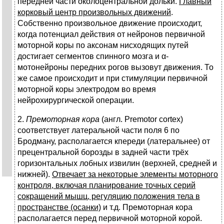
передней части околоцентральной дольки.
Главный
корковый центр произвольных движений
.
Собственно произвольное движение происходит,
когда потенциал действия от нейронов первичной
моторной коры по аксонам нисходящих путей
достигает сегментов спинного мозга и α-
мотонейроны передних рогов вызовут движения. То
же самое происходит и при стимуляции первичной
моторной коры электродом во время
нейрохирургической операции.
2.
Премоторная кора
(англ. Premotor cortex)
соответствует латеральной части поля 6 по
Бродману, располагается кпереди (латеральнее) от
прецентральной борозды в задней части трёх
горизонтальных лобных извилин (верхней, средней и
нижней).
Отвечает за некоторые элементы моторного
контроля, включая планирование точных серий
сокращений мышц, регуляцию положения тела в
пространстве (осанки)
и т.д. Премоторная кора
располагается перед первичной моторной корой.