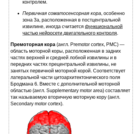
контролем.
Первичная соматосенсорная кора
, особенно
зона 3a, расположенная в постцентральной
извилине, иногда считается
функциональной
частью нейросети двигательного контроля
.
Премоторная кора
(англ. Premotor cortex, PMC) —
область моторной коры, расположенная в задних
частях верхней и средней лобной извилины и в
передних частях прецентральной извилины, не
занятых первичной моторной корой. Соответствует
латеральной части цитоархитектонического поля
Бродмана 6. Вместе с дополнительной моторной
областью (англ. Supplementary motor area) составляет
так называемую вторичную моторную кору (англ.
Secondary motor cortex).