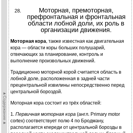
Моторная, премоторная,
префронтальная и фронтальная
области лобной доли, их роль в
организации движения.
Моторная кора
, также известная как двигательная
кора — области коры больших полушарий,
отвечающих за планирование, контроль и
выполнение произвольных движений.
Традиционно моторной корой считается область в
лобной доле, расположенная в задней части
прецентральной извилины непосредственно перед
центральной бороздой.
►Содержание►
Моторная кора состоит из трёх областей:
1.
Первичная моторная кора
(англ. Primary motor
cortex) соответствует полю 4 по Бродману,
располагается кпереди от центральной борозды в