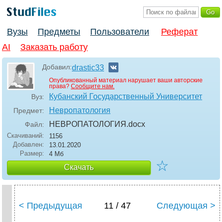
Вузы
Предметы
Пользователи
Реферат
AI
Заказать работу
Добавил:
drastic33
Опубликованный материал нарушает ваши авторские
права?
Сообщите нам.
Кубанский Государственный Университет
Вуз:
Невропатология
Предмет:
НЕВРОПАТОЛОГИЯ
.docx
Файл:
Скачиваний:
1156
Добавлен:
13.01.2020
Размер:
4 Мб
☆
Скачать
< Предыдущая
11 / 47
Следующая >