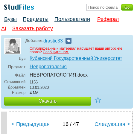
Вузы
Предметы
Пользователи
Реферат
AI
Заказать работу
Добавил:
drastic33
Опубликованный материал нарушает ваши авторские
права?
Сообщите нам.
Кубанский Государственный Университет
Вуз:
Невропатология
Предмет:
НЕВРОПАТОЛОГИЯ
.docx
Файл:
Скачиваний:
1156
Добавлен:
13.01.2020
Размер:
4 Мб
☆
Скачать
< Предыдущая
16 / 47
Следующая >