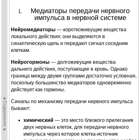
Медиаторы передачи нервного
импульса в нервной системе
Нейромедиаторы
— короткоживущие вещества
локального действия; они выделяются в
синаптическую щель и передают сигнал соседним
клеткам.
Нейрогормоны
— долгоживущие вещества
дальнего действия, поступающие в кровь. Однако
граница между двумя группами достаточно условная,
поскольку большинство медиаторов одновременно
действует как гормоны.
►Содержание►
Синапы по механизму передачи нервного импульса
бывают:
химический
— это место близкого прилегания
двух нервных клеток, для передачи нервного
импульса через которое клетка-источник