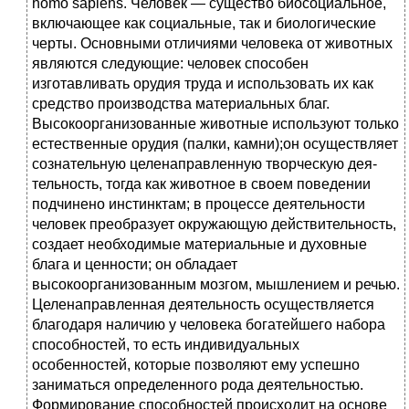
homo sapiens. Человек — существо биосоциальное,
включающее как социаль­ные, так и биологические
черты. Основными отличиями человека от животных
являются следующие: человек способен
изготавливать орудия труда и использовать их как
средство производства материальных благ.
Высокоорганизованные жи­вотные используют только
естественные орудия (палки, камни);он осуществляет
сознательную целенаправленную творческую дея­
тельность, тогда как животное в своем поведении
подчинено инстинктам; в процессе деятельности
человек преобразует окружающую дейст­вительность,
создает необходимые материальные и духовные
блага и ценности; он обладает
высокоорганизованным мозгом, мышлением и речью.
Целенаправленная деятельность осуществляется
благодаря наличию у человека богатейшего набора
способностей, то есть индивидуальных
особенностей, которые позволяют ему успешно
заниматься определен­ного рода деятельностью.
Формирование способностей происходит на основе