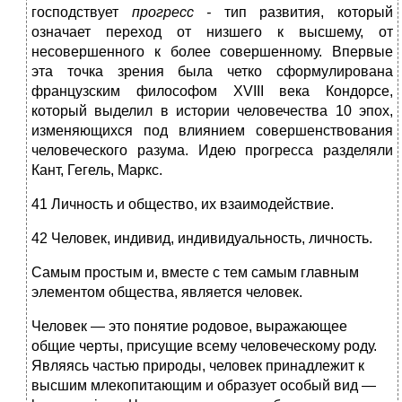
господствует
прогресс -
тип развития, кото­рый
означает переход от низшего к высшему, от
несовершенного к бо­лее совершенному. Впервые
эта точка зрения была четко сформулиро­вана
французским философом XVIII века Кондорсе,
который выделил в истории человечества 10 эпох,
изменяющихся под влиянием совер­шенствования
человеческого разума. Идею прогресса разделяли
Кант, Гегель, Маркс.
41 Личность и общество, их взаимодействие.
42 Человек, индивид, индивидуальность, личность.
Самым простым и, вместе с тем самым главным
элементом общест­ва, является человек.
Человек — это понятие родовое, выражающее
общие черты, прису­щие всему человеческому роду.
Являясь частью природы, человек при­надлежит к
высшим млекопитающим и образует особый вид —