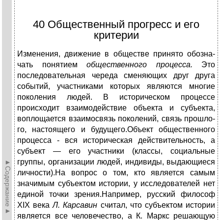
40 Общественный прогресс и его
критерии
Изменения, движение в обществе принято обозна­
чать понятием
общественного процесса.
Это
последовательная череда сменяющих друг друга
событий, участниками которых являются многие
поколения людей. В историческом процессе
происходит взаимодействие объекта и субъекта,
воплощается взаимосвязь поколений, связь прошло­
го, настоящего и будущего.Объект общественного
процесса - вся историческая действитель­ность, а
субъект — его участники (классы, социальные
группы, организа­ции людей, индивиды, выдающиеся
►Содержание►
личности).На вопрос о том, кто является самым
значимым субъектом истории, у исследователей нет
единой точки зрения.Например, русский философ
XIX века
Л. Карсавин
считал, что субъектом истории
является все человечество, а К. Маркс решающую