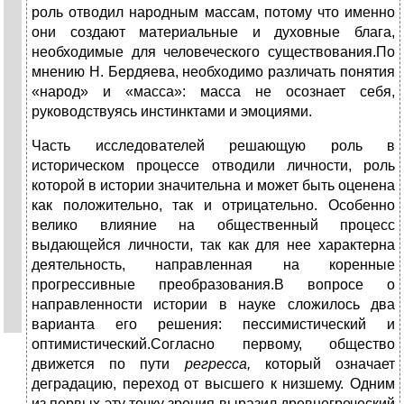
роль отводил народным массам, потому что именно
они создают мате­риальные и духовные блага,
необходимые для человеческого существо­вания.По
мнению Н. Бердяева, необходимо различать понятия
«народ» и «масса»: масса не осознает себя,
руководствуясь инстинктами и эмо­циями.
Часть исследователей решающую роль в
историческом процессе от­водили личности, роль
которой в истории значительна и может быть оценена
как положительно, так и отрицательно. Особенно
велико влия­ние на общественный процесс
выдающейся личности, так как для нее характерна
деятельность, направленная на коренные
прогрессивные преобразования.В вопросе о
направленности истории в науке сложилось два
вариан­та его решения: пессимистический и
оптимистический.Согласно первому, общество
движется по пути
регресса,
который означает
деградацию, переход от высшего к низшему. Одним
из первых эту точку зрения выразил древнегреческий