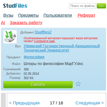
Вузы
Предметы
Пользователи
Реферат
AI
Заказать работу
Studfiles2
Добавил:
Опубликованный материал нарушает ваши авторские
права?
Сообщите нам.
Уфимский Государственный Авиационный
Вуз:
Технический Университет
Философия
Предмет:
Шпоры по философии МарГУ
.doc
Файл:
Скачиваний:
306
Добавлен:
02.05.2014
Размер:
302 Кб
☆
Скачать
< Предыдущая
17 / 18
Следующая >