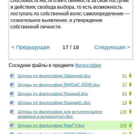
способность нести ответственность за свои поступки
и действия; свобода выбора, то есть возможность
поступать по собственной воле; самоопределение —
сознательное выявление, и утверждение
собственной личности.
< Предыдущая
17 / 18
Следующая >
Соседние файлы в предмете
Философия
Шпоры по философии [Зарипов].doc
41
Шпоры по философии [МИСиС 2008].doc
37
Шпоры по философии [Хазиев].doc
44
Шпоры по философии [Хазиев]1.doc
19
Шпоры по философии для вступительного
136
экзамена в аспирантуру.doc
Шпоры по философии МарГУ.doc
306