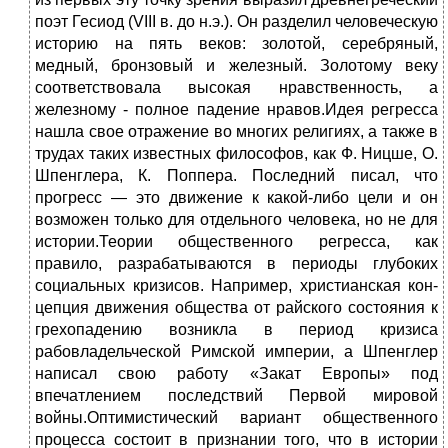
поэт Гесиод (VIII в. до н.э.). Он разделил человеческую
историю на пять веков: золотой, серебряный,
медный, бронзовый и железный. Золотому веку
соответствовала высо­кая нравственность, а
железному - полное падение нравов.Идея регресса
нашла свое отражение во многих религиях, а также в
трудах таких известных философов, как Ф. Ницше, О.
Шпенглера, К. Поппера. Последний писал, что
прогресс — это движение к какой-либо цели и он
возможен только для отдельного человека, но не для
истории.Теории общественного регресса, как
правило, разрабатываются в периоды глубоких
социальных кризисов. Например, христианская кон­
цепция движения общества от райского состояния к
грехопадению воз­никла в период кризиса
рабовладельческой Римской империи, а Шпенглер
написал свою работу «Закат Европы» под
впечатлением последствий Первой мировой
войны.Оптимистический вариант общественного
процесса состоит в при­знании того, что в истории