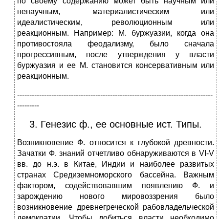
по своему содержанию может быть научным или
ненаучным, материалистическим или
идеалистическим, революционным или
реакционным. Например: М. буржуазии, когда она
противостояла феодализму, было сначала
прогрессивным, после утверждения у власти
буржуазия и ее М. становится консервативным или
реакционным.
--------------------------------------------------------------------------------
---------
3. Генезис ф., ее основные ист. Типы.
Возникновение Ф. относится к глубокой древности.
Зачатки Ф. знаний отчетливо обнаруживаются в VI-V
вв. до н.э. в Китае, Индии и наиболее развитых
странах Средиземноморского бассейна. Важным
фактором, содействовавшим появлению Ф. и
зарождению нового мировоззрения было
возникновение древнегреческой рабовладельческой
демократии. Чтобы добиться власти необходимо