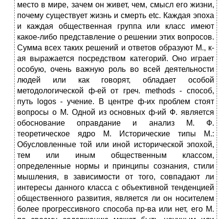
место в мире, зачем он живет, чем, смысл его жизни,
почему существует жизнь и смерть etc. Каждая эпоха
и каждая общественная группа или класс имеют
какое-либо представление о решении этих вопросов.
Сумма всех таких решений и ответов образуют М., к-
ая выражается посредством категорий. Оно играет
особую, очень важную роль во всей деятельности
людей или как говорят, обладает особой
методологической ф-ей от греч. methods - способ,
путь logos - учение. В центре ф-их проблем стоят
вопросы о М. Одной из основных ф-ий Ф. является
обоснование оправдание и анализ М. Ф.
теоретическое ядро М. Исторические типы М.:
Обусловленные той или иной исторической эпохой,
тем или иным общественным классом,
определенные нормы и принципы сознания, стили
мышления, в зависимости от того, совпадают ли
интересы данного класса с объективной тенденцией
общественного развития, является ли он носителем
более прогрессивного способа пр-ва или нет, его М.