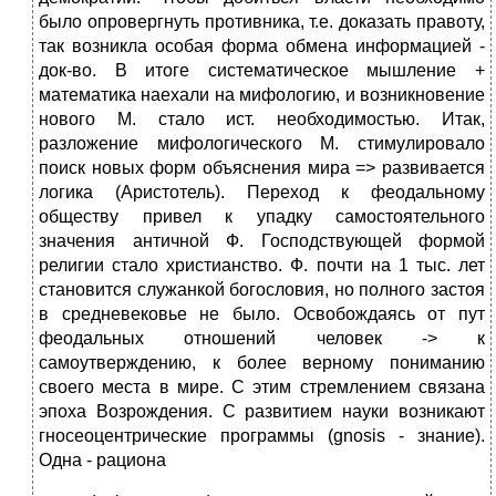
было опровергнуть противника, т.е. доказать правоту,
так возникла особая форма обмена информацией -
док-во. В итоге систематическое мышление +
математика наехали на мифологию, и возникновение
нового М. стало ист. необходимостью. Итак,
разложение мифологического М. стимулировало
поиск новых форм объяснения мира => развивается
логика (Аристотель). Переход к феодальному
обществу привел к упадку самостоятельного
значения античной Ф. Господствующей формой
религии стало христианство. Ф. почти на 1 тыс. лет
становится служанкой богословия, но полного застоя
в средневековье не было. Освобождаясь от пут
феодальных отношений человек -> к
самоутверждению, к более верному пониманию
своего места в мире. С этим стремлением связана
эпоха Возрождения. С развитием науки возникают
гносеоцентрические программы (gnosis - знание).
Одна - рациона