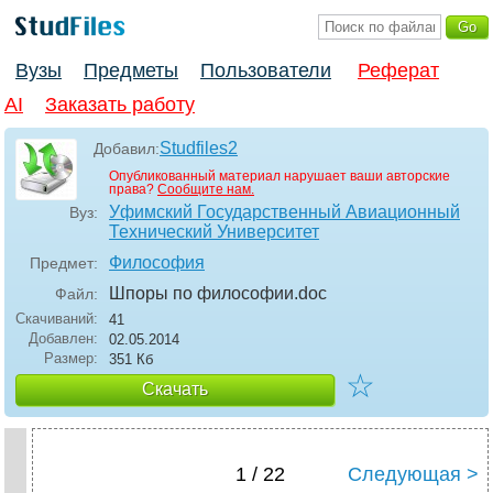
Вузы
Предметы
Пользователи
Реферат
AI
Заказать работу
Studfiles2
Добавил:
Опубликованный материал нарушает ваши авторские
права?
Сообщите нам.
Уфимский Государственный Авиационный
Вуз:
Технический Университет
Философия
Предмет:
Шпоры по философии
.doc
Файл:
Скачиваний:
41
Добавлен:
02.05.2014
Размер:
351 Кб
☆
Скачать
1 / 22
Следующая >