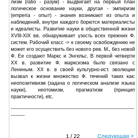
лизм (ratio - разум) - выдвигает на первый план
логическое основание науки, другая - эмпиризм
(emperia - опыт) - знания возникают из опыта и
наблюдений, внутри каждого борются материалисты
и идеалисты. Развитие науки в общественной жизни
XVIII-XIX вв. обнаруживает узость всех прежних Ф.
систем. Рабочий класс -> к своему освобождению не
может его осуществить без нового рев. М., без новой
Ф. Ее создают Маркс и Энгельс. В первой четверти
XX в. развитие Ф. марксизма было связано с
Лениным. XX в. в своей культурно-ист. эволюции
вызвал к жизни множество Ф. течений таких как:
неопозитивизм (задача о логическом анализе языка
науки), неотомизм, прагматизм (принцип
практичности), etc.
--------------------------------------------------------------------------------
---------
1 / 22
Следующая >