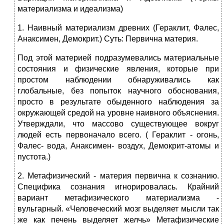
материализма и идеализма)
1. Наивный материализм древних (Гераклит, Фалес,
Анаксимен, Демокрит.) Суть: Первична материя.
Под этой материей подразумевались материальные
состояния и физические явления, которые при
простом наблюдении обнаруживались как
глобальные, без попыток научного обоснования,
просто в результате обыденного наблюдения за
окружающей средой на уровне наивного объяснения.
Утверждали, что массово существующее вокруг
людей есть первоначало всего. ( Гераклит - огонь,
Фалес- вода, Анаксимен- воздух, Демокрит-атомы и
пустота.)
2. Метафизический - материя первична к сознанию.
Специфика сознания игнорировалась. Крайний
вариант метафизического материализма -
вульгарный. «Человеческий мозг выделяет мысли так
же как печень выделяет желчь» Метафизические