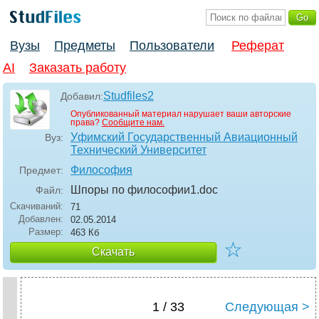
Вузы
Предметы
Пользователи
Реферат
AI
Заказать работу
Studfiles2
Добавил:
Опубликованный материал нарушает ваши авторские
права?
Сообщите нам.
Уфимский Государственный Авиационный
Вуз:
Технический Университет
Философия
Предмет:
Шпоры по философии1
.doc
Файл:
Скачиваний:
71
Добавлен:
02.05.2014
Размер:
463 Кб
☆
Скачать
1 / 33
Следующая >