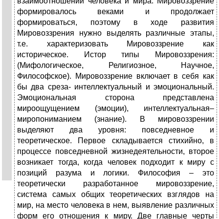
взаимоотношений человека и мира. Мировоззрение
формировалось веками и продолжает
формироваться, поэтому в ходе развития
Мировоззрения нужно выделять различные этапы,
т.е. характеризовать Мировоззрение как
историческое. Истор типы Мировоззрения:
(Мифологическое, Религиозное, Научное,
Философское). Мировоззрение включает в себя как
бы два среза- интеллектуальный и эмоциональный.
Эмоциональная сторона представлена
мироощущением (эмоции), интеллектуальная–
миропониманием (знание). В мировоззрении
выделяют два уровня: повседневное и
теоретическое. Первое складывается стихийно, в
процессе повседневной жизнедеятельности, второе
возникает тогда, когда человек подходит к миру с
позиций разума и логики. Философия – это
теоретически разработанное мировоззрение,
система самых общих теоретических взглядов на
мир, на место человека в нем, выявление различных
форм его отношения к миру. Две главные черты