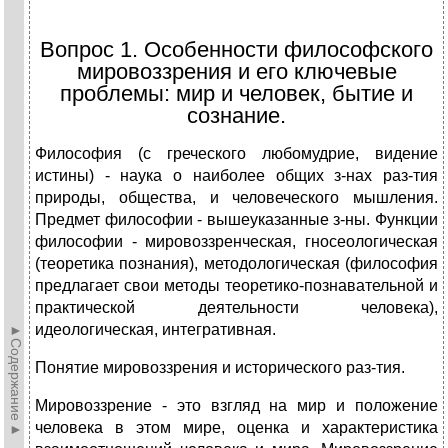
Вопрос 1. Особенности философского
мировоззрения и его ключевые
проблемы: мир и человек, бытие и
сознание.
Философия (с греческого любомудрие, видение
истины) - наука о наиболее общих з-нах раз-тия
природы, общества, и человеческого мышления.
Предмет философии - вышеуказанные з-ны. Функции
философии - мировоззренческая, гносеологическая
(теоретика познания), методологическая (философия
предлагает свои методы теоретико-познавательной и
практической деятельности человека),
идеологическая, интегративная.
►Содержание►
Понятие мировоззрения и исторического раз-тия.
Мировоззрение - это взгляд на мир и положение
человека в этом мире, оценка и характеристика