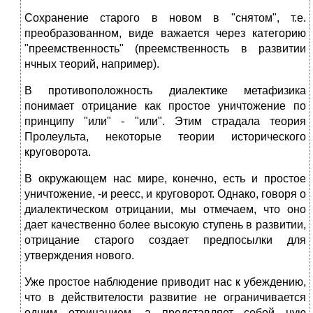
Сохранение старого в новом в "снятом", т.е.
преобразованном, виде важается через категорию
"преемственность" (преемственность в развитии
нчных теорий, например).
В противоположность диалектике метафизика
понимает отрицание как простое уничтожение по
принципу "или" - "или". Этим страдала теория
Пролеульта, некоторые теории исторического
круговорота.
В окружающем нас мире, конечно, есть и простое
уничтожение, -и реесс, и круговорот. Однако, говоря о
диалектическом отрицании, мы отмечаем, что оно
дает качественно более высокую ступень в развитии,
отрицание старого создает предпосылки для
утверждения нового.
Уже простое наблюдение приводит нас к убеждению,
что в действителости развитие не ограничивается
одним отрицанием, а представляет собой цую