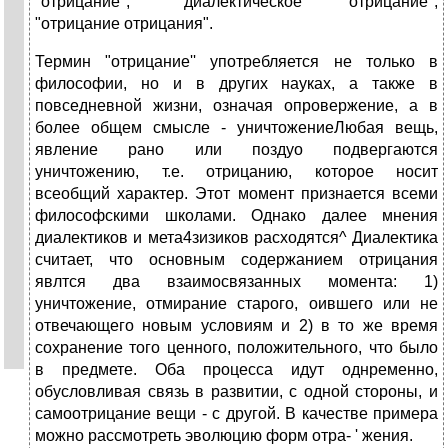
"отрицание", "диалектическое отрицание",
"отрицание отрицания".
Термин "отрицание'' употребляется не только в
философии, но и в других науках, а также в
повседневной жизни, означая опровержение, а в
более общем смысле - уничтожениеЛюбая вещь,
явление рано или поздуо подвергаются
уничтожению, т.е. отрицанию, которое носит
всеобщий характер. Этот момент признается всеми
философскими школами. Однако далее мнения
диалектиков и мета4зизиков расходятся^ Диалектика
считает, что основным содержанием отрицания
явлтся два взаимосвязанных момента: 1)
уничтожение, отмирание старого, оившего или не
отвечающего новым условиям и 2) в то же время
сохранение того ценного, положительного, что было
в предмете. Оба процесса идут однременно,
обусловливая связь в развитии, с одной стороны, и
самоотрицание вещи - с другой. В качестве примера
можно рассмотреть эволюцию форм отра- ' жения.