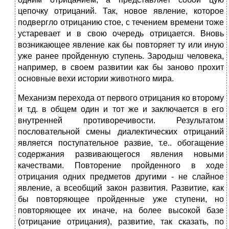
цепочку отрицаний. Так, новое явление, которое
подвергло отрицанию стое, с течением времени тоже
устаревает и в свою очередь отрицается. Вновь
возникающее явление как бы повторяет ту или иную
уже ранее пройденную ступень. Зародыш человека,
например, в своем развитии как бы заново прохит
основные вехи истории животного мира.
Механизм перехода от первого отрицания ко второму
и т.д. в общем один и тот же и заключается в его
внутренней противоречивости. Результатом
пословательной смены диалектических отрицаний
является поступательное развие, т.е.. обогащение
содержания развивающегося явления новыми
качествами. Повторение пройденного в ходе
отрицания одних предметов другими - не слайное
явление, а всеобщий закон развития. Развитие, как
бы повторяющее пройденные уже ступени, но
повторяющее их иначе, на более высокой базе
(отрицание отрицания), развитие, так сказать, по