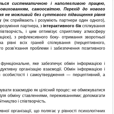
ться систематичною і наполегливою працею,
овихованням, самоосвітою.
П
ерехід до нового
ня
не можливий без суттєвого підвищення рівня
ку
(як сприймають і розуміють партнери один одного),
 розуміння партнера, з
інтерактивного бік
спілкування
півтворчість, і цим оптимізує сприятливу атмосферу
ацією), з рефлексивного боку- отримання зворотньої
а рівні всіх граней спілкування (перцептивного,
ого розв'язання проблеми і забезпечення позитивного
 функціональне, яке забезпечує обмін інформацією і
дуктивну організацію взаємодії. Обмін інформацією і
ня особистості і самоутвердження — перцептивний, а
ізувати взаємодію як цілісний процес: не обмежуватися
для об­міну ставленнями, переживаннями; допомагати
тництво і співтворчість.
ної організації, що полягає у рівності психологічних