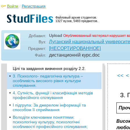
Вивчаючи пункт 4, з’ясуйте сутність видів
Войти
/
Регистрация
взаємовідносин знайдіть зв’язки, що існують
між ними.
Файловый архив студентов.
Вивчаючи пункт 5, з’ясуйте, в чому полягає
1327 вузов, 5483 предметов.
головний зміст керівництва .
•
3.Механізми взаєморозуміння, роль етики в
Upload
Добавил:
Опубликованный материал нарушает в
їх застосуванні.
Луганский национальный университе
Вуз:
•
Розділ 2.2.: Рівні культури професійного
[НЕСОРТИРОВАННОЕ]
Предмет:
спілкування Зміст
дистанционній курс
.doc
Файл:
1. Характеристика рівнів культури
професійного спілкування.
Цілі та завдання вивчення розділу 2.2.
<<
<
•
3. Психолого- педагогічна культура –
особливість високого рівня культури
спілкування.
•
4. Сутність, функції і класифікація методів
3. 
професійного спілкування
•
І підгрупа: За джерелом інформації та
Проч
способом її сприймання
•
Володіти ключовими поняттями:
Висок
психологічну культуру, психологічні
особливості професійного спілкування;
любов