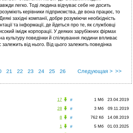
авжди легко. Тоді людина відчуває себе не досить
 розуміють керівники підприємства, де вона працює, то
які західні компанії, добре розуміючи необхідність
ації та інформації, де йдеться про те, як службовці
исокий імідж корпорації. У деяких зарубіжних фірмах
, на культуру поведінки й спілкування людини впливає
 залежить від нього. Від цього залежить поведінка
0
21
22
23
24
25
26
Следующая >
>>
0
31
17
1 Мб
23.04.2019
#
28
3 Мб
09.11.2019
#
8
762 Кб
14.08.2019
#
1
5 Мб
01.03.2025
#