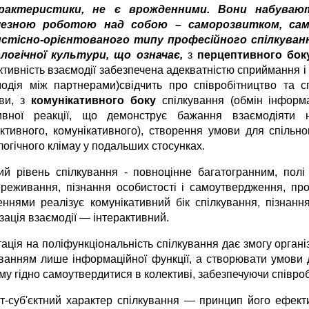
арактеристики, не є врожденними. Вони набуваю
чезною роботою над собою
– саморозвитком, сам
истісно-орієнтованого типу
професійного спілкуван
олог
ічної
культури
, що означає,
з
перцептивного бо
ктивність взаємодії забезпечена адекватністю сприймання і
модія між партнерами)свідчить про співробітництво та с
ви, з
комунікативного боку
спілкування (обмін інформ
ивної реакції, що
демонструє бажання взаємодіяти н
активного, комунікативного), створення умови для спільн
огічного клі­мау у подальших стосунках.
ий рівень спілкування - повноцінне багатогранним, полі
ереживання, пізнання особистості і самоутвердження, про
еннями реалізує комунікативний бік спілкування, пізнан
зація взаємодії — інтерактивний.
тація на поліфункціональність спілкування дає змогу орган
ванням лише інформаційної функції, а створювати умови 
у гідно самоутвердитися в колективі, забез­печуючи співробі
кт-суб'єктний характер спілкування — принцип його ефектив