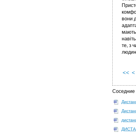
•
Література до розділу 1.3. Фактори та
Прист
закономірності ефективного професійного
комфор
спілкування.
вони д
Бех і.Д. Особистісно-зорієнтоване
адапта
виховання: Наук.-метод. Посіб. – к.: ізмн.
мають 
1998. – 182 с.
навіть
•
Література до розділу 2.5. Професійний такт
і етика ділового спілкування.
те, з 
людини
•
Література до практичного заняття 3.
Саморозвиток спеціаліста у процесі
професійного спілкування.
<<
<
Соседние
Дистанц
Дистан
дистан
ДИСТА