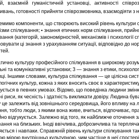
ій, взаємній гуманістичній установці, активності співр
ивань, готовності прийняти співрозмовника, взаємодіяти з 
емимо компоненти, що створюють високий рівень культури спі
зми спілкування; • знання етичних норм спілкування, прийня
вання (категорій, закономірностей, механізмів і психології 
овувати ці знання з урахуванням ситуації, відповідно до н
тей.
тично культуру професійного спілкування в широкому розум
ні та комунікативні установки; 3 — знання з етики, психолог
ці. Іншими словами, культура спілкування — це цілісна сис
огічних культур, кожна з яких вносить своє в характеристик
ується в певних умовах. Відомо, що поведінка людини зміню
і риси, як чесність і здатність викликати довіру. Людина був
у це залежить від зовнішнього середовища, його впливу на 
ня, тобто люди, з якими вона живе, вчиться, відпочиває, пра
но відгукується. Залежно від того, як найближче оточення 
вання на близьких. Іноді ввічлива, доброзичлива та терпляч
яється і навпаки. Справжній рівень культури спілкування т
ю мірою внутрішньо культурною, чим частіше в неї спостері