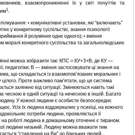
озмовників, взаємопроникненні їх у світ почуттів та
1
ним
.
лкування: • комунікативні установки, які “включають”
тих у конкретному суспільстві, знання психології
сприймання й розуміння одне одного); • вміння
орм моралі конкретного суспільства та загальнолюдських
інні можна зобразити так: КПС = КУ+З+В, де КУ —
ії, педагогіки; В — вміння застосовувати ці знання на
тема, що складається із взаємопов’язаних моральних і
у цілого. Проте важливо пам’ятати, що ця система
ється залежно від ситуації. Змінюються навіть такі
ає чесною в одній ситуації та нечесною в іншій. Багато
людину. У кожної людини є особисте безпосереднє
цює. Усіх їх людина віддзеркалює у психіці, на кожного
задовольняє потреби людини, проявляється її
а на роботі людина в домашньому оточенні є тираном.
акої людини низький. Людину можна вважати тим
гається “ставлення на Ви” до близьких людей.