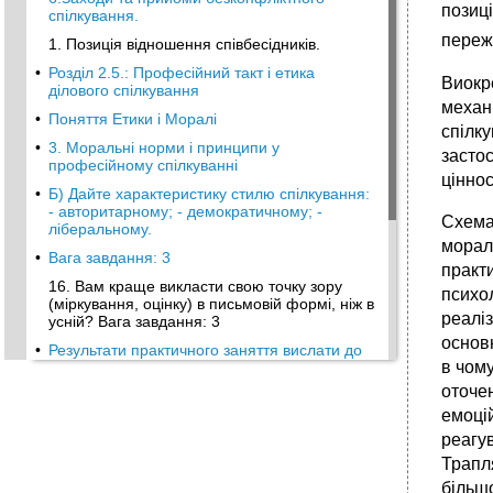
позиц
спілкування.
переж
1. Позиція відношення співбесідників.
•
Розділ 2.5.: Професійний такт і етика
Виокр
ділового спілкування
механі
•
Поняття Етики і Моралі
спілку
•
3. Моральні норми і принципи у
застос
професійному спілкуванні
ціннос
•
Б) Дайте характеристику стилю спілкування:
- авторитарному; - демократичному; -
Схема
ліберальному.
мораль
•
Вага завдання: 3
практи
16. Вам краще викласти свою точку зору
психол
(міркування, оцінку) в письмовій формі, ніж в
реаліз
усній? Вага завдання: 3
основн
•
Результати практичного заняття вислати до
в чом
•
8. Тип: Множинний вибір – Множинна
оточен
відповідь
емоцій
•
27. Тип: Множинний вибір – Єдина відповідь
реагу
•
Підсумковий тест
Трапл
Процес комунікації – це:
більшо