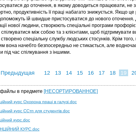
осуватися до оточення, в якому доводиться працювати, не з
тно, продуктивність її праці набагато знижується. Якщо це
опоможуть їй швидше пристосуватися до нового оточення. Де
ції нової людини, створюють спеціальні програми профорієнт
спілкуватися між собою та з клієнтами, щоб підтримувати в
 створено спеціальну службу людських стосунків. Крім того
чим вона начебто безпосередньо не стикається, але водночас
 під час спілкування з іншими.
 Предыдущая
12
13
14
15
16
17
18
19
2
27
28
29
3
 файлы в предмете
[НЕСОРТИРОВАННОЕ]
ійний курс Охорона праці в галузі.doc
ційний курс ССтп для студентів.doc
ційний курс.doc
НЦІЙНИЙ КУРС.doc