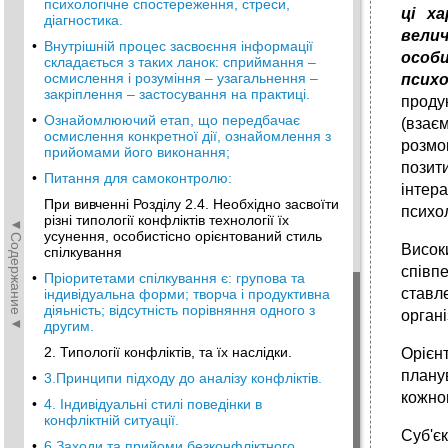
психологічне спостереження, стреси,
ці х
діагностика.
вели
•
Внутрішній процес засвоєння інформації
особ
складається з таких ланок: сприймання –
осмислення і розуміння – узагальнення –
псих
закріплення – застосування на практиці.
проду
•
Ознайомлюючий етап, що передбачає
(взає
осмислення конкретної дії, ознайомлення з
розмо
прийомами його виконання;
позит
•
Питання для самоконтролю:
інтер
При вивченні Розділу 2.4. Необхідно засвоїти
психол
різні типології конфліктів технології їх
◄Содержание◄
усунення, особистісно орієнтований стиль
Висок
спілкування
співп
•
Пріоритетами спілкування є: групова та
ставл
індивідуальна форми; творча і продуктивна
діяьність; відсутність порівняння одного з
органі
другим.
2. Типології конфліктів, та їх наслідки.
Орієн
плану
•
3.Принципи підходу до аналізу конфліктів.
кожном
•
4. Індивідуальні стилі поведінки в
конфліктній ситуації.
Суб'є
•
6.Заходи та прийоми безконфліктного