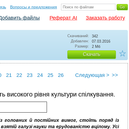
язь
Вопросы и предложения
Добавить файлы
Реферат AI
Заказать работу
Скачиваний:
342
Добавлен:
07.03.2016
Размер:
2 Мб
☆
Скачать
0
21
22
23
24
25
26
Следующая >
>>
0
31
ть високого рівня культури спілкування.
із головних й постійних вимог, стоїть поряд із
 взятій галузі науки та ерудованістю вцілому.
Усі