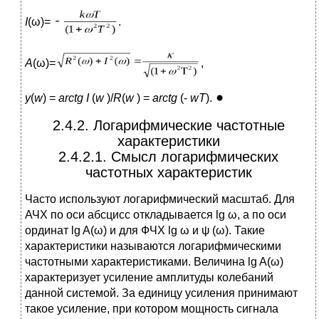
I
(ω)=
.
A
(ω)=
,
y
(
w
) =
arctg
I
(
w
)/
R
(
w
) =
arctg
(-
wT
).
2.4.2. Логарифмические частотные
характеристики
2.4.2.1. Смысл логарифмических
частотных характеристик
Часто используют логарифмический масштаб. Для
АЧХ по оси абсцисс откладывается lg ω, а по оси
ординат lg A(ω) и для ФЧХ lg ω и ψ (ω). Такие
характеристики называются логарифмическими
частотными характеристиками. Величина lg A(ω)
характеризует усиление амплитуды колебаний
данной системой. За единицу усиления принимают
такое усиление, при котором мощность сигнала