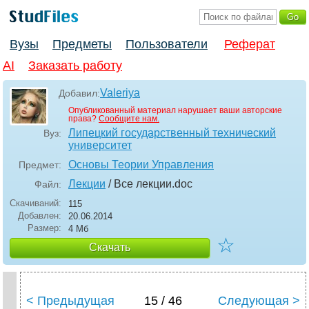
Вузы
Предметы
Пользователи
Реферат
AI
Заказать работу
Valeriya
Добавил:
Опубликованный материал нарушает ваши авторские
права?
Сообщите нам.
Липецкий государственный технический
Вуз:
университет
Основы Теории Управления
Предмет:
Лекции
/ Все лекции
.doc
Файл:
Скачиваний:
115
Добавлен:
20.06.2014
Размер:
4 Мб
☆
Скачать
< Предыдущая
15 / 46
Следующая >