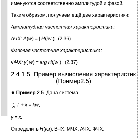
именуются соответственно амплитудой и фазой.
Таким образом, получаем ещё две характеристики:
Амплитудная частотная характеристика:
АЧХ:
A
(
w
) = |
H
(
j
w
)|. (2.36)
Фазовая частотная характеристика:
ФЧХ:
y
(
w
) =
arg
H
(
jw
) . (2.37)
2.4.1.5. Пример вычисления характеристик
(Пример2.5)
Пример 2.5
. Дана система
T
+
x
=
kw
,
y = x.
Определить
H
(
j
ω), ВЧХ, МЧХ, АЧХ, ФЧХ.