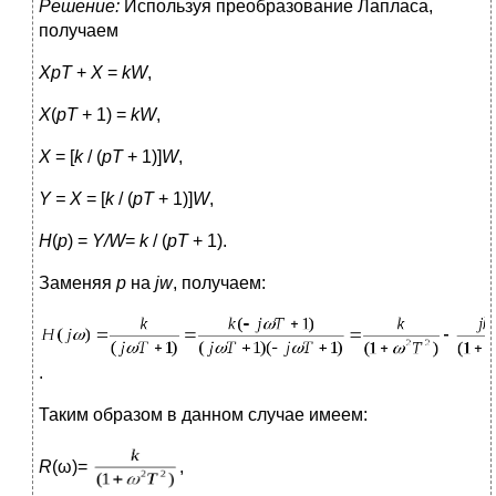
Решение:
Используя преобразование Лапласа,
получаем
XpT
+
X
=
kW
,
X
(
pT
+ 1) =
kW
,
X
= [
k
/ (
pT
+ 1)]
W
,
Y = X
= [
k
/ (
pT
+ 1)]
W
,
H
(
p
) =
Y/W
=
k
/ (
pT
+ 1).
Заменяя
p
на
jw
, получаем:
.
Таким образом в данном случае имеем:
R
(ω)=
,