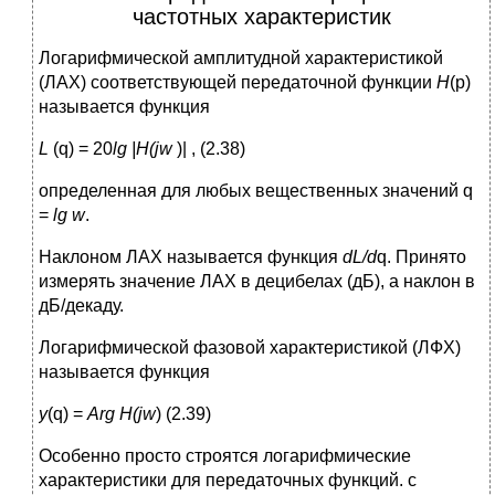
частотных характеристик
Логарифмической амплитудной характеристикой
(ЛАХ) соответствующей передаточной функции
Н
(р)
называется функция
L
(q) = 20
lg
|
H
(
j
w
)| , (2.38)
определенная для любых вещественных значений q
=
lg
w
.
Наклоном ЛАХ называется функция
dL/d
q. Принято
измерять значение ЛАХ в децибелах (дБ), а наклон в
дБ/декаду.
Логарифмической фазовой характеристикой (ЛФХ)
называется функция
y
(q) =
Arg
H
(
j
w
) (2.39)
Особенно просто строятся логарифмические
характеристики для передаточных функций. с