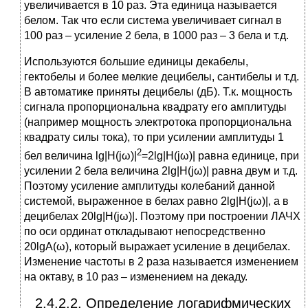
увеличивается в 10 раз. Эта единица называется
белом. Так что если система увеличивает сигнал в
100 раз – усиление 2 бела, в 1000 раз – 3 бела и т.д.
Используются большие единицы декабелы,
гектобелы и более мелкие децибелы, сантибелы и т.д.
В автоматике приняты децибелы (дБ). Т.к. мощность
сигнала пропорциональна квадрату его амплитуды
(например мощность электротока пропорциональна
квадрату силы тока), то при усилении амплитуды 1
2
бел величина lg|H(jω)|­­­
=2lg|H(jω)| равна единице, при
усилении 2 бела величина 2lg|H(jω)| равна двум и т.д.
Поэтому усиление амплитуды колебаний данной
системой, выраженное в белах равно 2lg|H(jω)|, а в
децибелах 20lg|H(jω)|. Поэтому при построении ЛАЧХ
по оси ординат откладывают непосредственно
20lgA(ω), который выражает усиление в децибелах.
Изменение частоты в 2 раза называется изменением
на октаву, в 10 раз – изменением на декаду.
2.4.2.2. Определение логарифмических