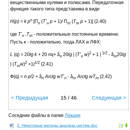
вещественными нулями и полюсами. Передаточная
функция такого типа представима в виде
n
H(p) = k p
[П
(
T’
p
+ 1)/ П
(
T
p
+ 1)] (2.40)
n
n
m
m
где
T’
,
T
- положительные постоянные времени.
n
m
Пусть
к
- положительно, тогда ЛАХ и ЛФХ:
2
1/2
L
(q) = 20
lg k
+ 20
n
q+ å
20
lg
| (
T’
w
)
+ 1 |
- å
20
lg
n
n
m
2
1/2
| (
T
w
)
+1|
(2.41)
m
Ф(q) =
n
p
/2 + å
Arctg
wT
’
- å
Arctg
wT
(2.42)
n
n
m
m
< Предыдущая
15 / 46
Следующая >
Соседние файлы в папке
Лекции
2. Некоторые методы анализа систем.doc
74