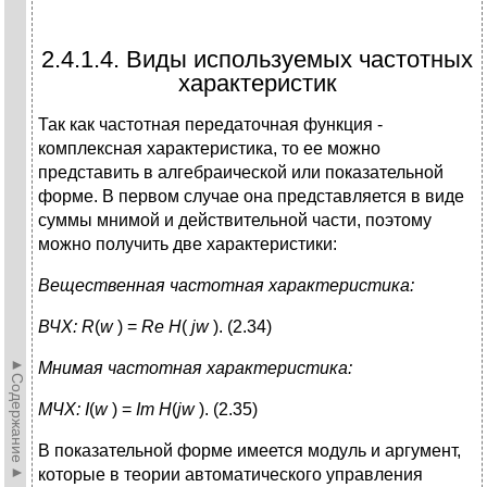
2.4.1.4. Виды используемых частотных
характеристик
Так как частотная передаточная функция -
комплексная характеристика, то ее можно
представить в алгебраической или показательной
форме. В первом случае она представляется в виде
суммы мнимой и действительной части, поэтому
можно получить две характеристики:
Вещественная частотная характеристика:
ВЧХ:
R
(
w
) =
Re
H
(
jw
). (2.34)
►Содержание►
Мнимая частотная характеристика:
МЧХ:
I
(
w
) =
Im
H
(
jw
). (2.35)
В показательной форме имеется модуль и аргумент,
которые в теории автоматического управления