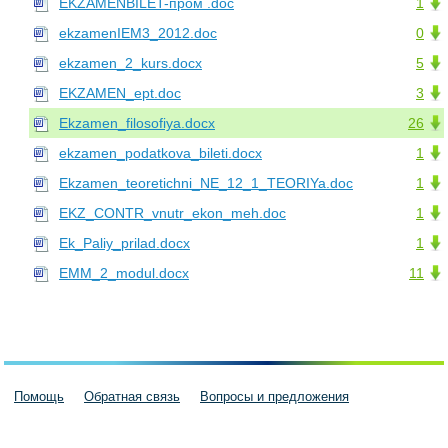
EKZAMENBILET-пром .doc
1
ekzamenIEM3_2012.doc
0
ekzamen_2_kurs.docx
5
EKZAMEN_ept.doc
3
Ekzamen_filosofiya.docx
26
ekzamen_podatkova_bileti.docx
1
Ekzamen_teoretichni_NE_12_1_TEORIYa.doc
1
EKZ_CONTR_vnutr_ekon_meh.doc
1
Ek_Paliy_prilad.docx
1
EMM_2_modul.docx
11
Помощь
Обратная связь
Вопросы и предложения
Пользовательское соглашение
Политика конфиденциальности