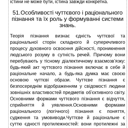
істини не може бути, істина завжди конкретна.
51.Особливості чуттєвого і раціонального
пізнання та їх роль у формуванні системи
знань.
Теорія пізнання визнає єдність чуттєвої та
раціональної сторін складного й суперечливого
процесу духовного освоєння дійсності, проникнення
людського розуму в сутність речей. Причому вони
перебувають у тісному діалектичному взаємозв'язку:
будь-який акт чуттєвого пізнання включає в себе й
раціональне начало, а будь-яка думка має своєю
основою чуттєві образи. Чуттєве пізнання є
безпосереднім відображенням у свідомості людини
зовнішніх властивостей предметів об'єктивного світу.
Основними формами чуттєвого пізнання є відчуття,
сприйняття й уявлення.Основними формами
раціонального (логічного) пізнання є поняття,
судження та умовиводи.Чуттєве й раціональне є
суттю єдності протилежностей: вони протилежні за