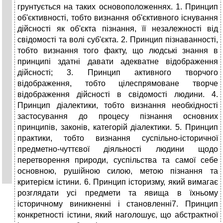
грунтується на таких основоположеннях. 1. Принцип
об'єктивності, тобто визнання об'єктивного існування
дійсності як об'єкта пізнання, її незалежності від
свідомості та волі суб'єкта. 2. Принцип пізнаванності,
тобто визнання того факту, що людські знання в
принципі здатні давати адекватне відображення
дійсності; 3. Принцип активного творчого
відображення, тобто цілеспрямоване творче
відображення дійсності в свідомості людини. 4.
Принцип діалектики, тобто визнання необхідності
застосування до процесу пізнання основних
принципів, законів, категорій діалектики. 5. Принцип
практики, тобто визнання суспільно-історичної
предметно-чуттєвої діяльності людини щодо
перетворення природи, суспільства та самої себе
основною, рушійною силою, метою пізнання та
критерієм істини. 6. Принцип історизму, який вимагає
розглядати усі предмети та явища в їхньому
історичному виникненні і становленні7. Принцип
конкретності істини, який наголошує, що абстрактної