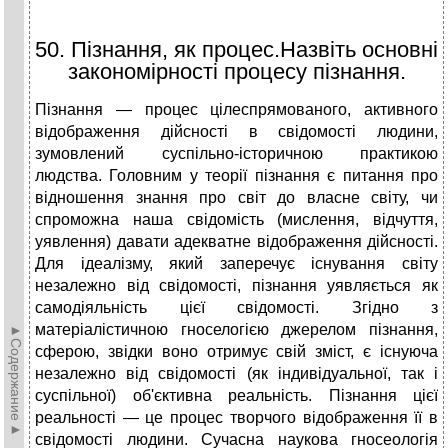
50. Пізнання, як процес.Назвіть основні
закономірності процесу пізнання.
Пізнання — процес цілеспрямованого, активного
відображення дійсності в свідомості людини,
зумовлений суспільно-історичною практикою
людства. Головним у теорії пізнання є питання про
відношення знання про світ до власне світу, чи
спроможна наша свідомість (мислення, відчуття,
уявлення) давати адекватне відображення дійсності.
Для ідеалізму, який заперечує існування світу
незалежно від свідомості, пізнання уявляється як
самодіяльність цієї свідомості. Згідно з
матеріалістичною гноселогією джерелом пізнання,
►Содержание►
сферою, звідки воно отримує свій зміст, є існуюча
незалежно від свідомості (як індивідуальної, так і
суспільної) об'єктивна реальність. Пізнання цієї
реальності — це процес творчого відображення її в
свідомості людини. Сучасна наукова гносеологія