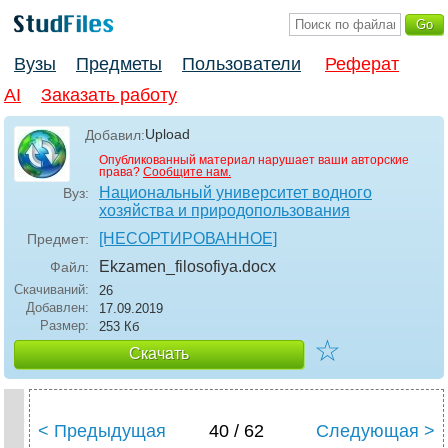
Вузы
Предметы
Пользователи
Реферат
AI
Заказать работу
Upload
Добавил:
Опубликованный материал нарушает ваши авторские
права?
Сообщите нам.
Национальный университет водного
Вуз:
хозяйства и природопользования
[НЕСОРТИРОВАННОЕ]
Предмет:
Ekzamen_filosofiya
.docx
Файл:
Скачиваний:
26
Добавлен:
17.09.2019
Размер:
253 Кб
☆
Скачать
< Предыдущая
40 / 62
Следующая >