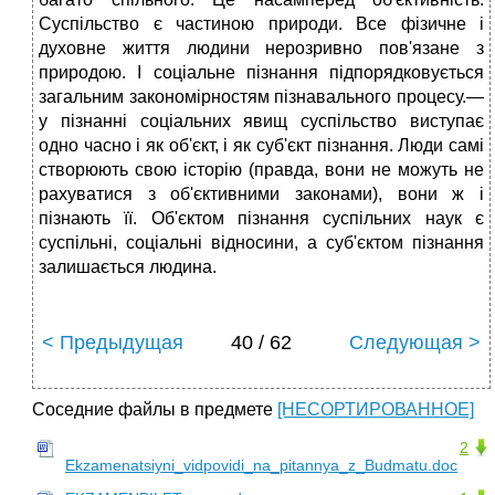
Суспільство є частиною природи. Все фізичне і
духовне життя людини нерозривно пов'язане з
природою. І соціальне пізнання підпорядковується
загальним закономірностям пізнавального процесу.—
у пізнанні соціальних явищ суспільство виступає
одно часно і як об'єкт, і як суб'єкт пізнання. Люди самі
створюють свою історію (правда, вони не можуть не
рахуватися з об'єктивними законами), вони ж і
пізнають її. Об'єктом пізнання суспільних наук є
суспільні, соціальні відносини, а суб'єктом пізнання
залишається людина.
< Предыдущая
40 / 62
Следующая >
Соседние файлы в предмете
[НЕСОРТИРОВАННОЕ]
2
Ekzamenatsiyni_vidpovidi_na_pitannya_z_Budmatu.doc