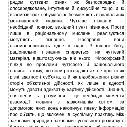
рядом суттєвих ознак: як безпосереднє й
опосередковане, інтуїтивне й дискусійне тощо, а їх
взаємозв'язок і обумовлює безмежність пізнавальних
можливостей людини. Чуттєве пізнання —
необхідний початок, вихідний пункт пізнання. Проте
лише в раціональному мисленні реалізується
могутність пізнання. Насправді вони
взаємопроникають одне в одне. З іншого боку,
раціональне пізнання спирається на чуттєвий
матеріал, відштовхуючись від нього. Філософський
підхід до проблеми чуттєвого й раціонального
полягає в тому, що вони розглядаються не просто як
різні здатності суб'єкта, а й як відображення різних
сторін об'єктивної дійсності, які лише в єдності
можуть давати адекватну картину дійсності. Знання,
пояснення та розуміння – це необхідні моменти
взаємодії людини з навколишнім світом, за
допомогою яких вона накопичує певну інформацію
про об'єкти, що включені в суспільну практику. Між
законами природи і законами суспільного розвитку є
багато спільного. Це насамперед об'єктивність.