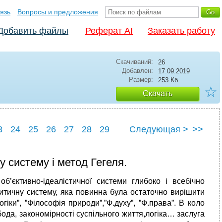
язь
Вопросы и предложения
Добавить файлы
Реферат AI
Заказать работу
Скачиваний:
26
Добавлен:
17.09.2019
Размер:
253 Кб
☆
Скачать
3
24
25
26
27
28
29
Следующая >
>>
3
34
 систему і метод Гегеля.
об’єктивно-ідеалістичної системи глибоко і всебічно
итичну систему, яка повинна була остаточно вирішити
іки”, ”Філософія природи”,”Ф.духу”, ”Ф.права”. В коло
ода, закономірності суспільного життя,логіка… заслуга