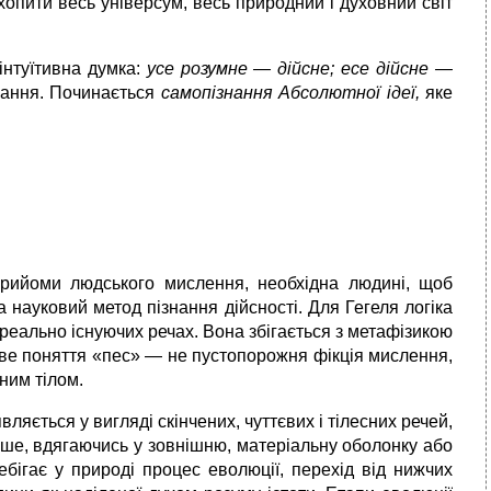
опити весь універсум, весь природний і духовний світ
нтуїтивна думка:
усе розумне — дійсне; есе дійсне —
вання. Починається
самопізнання Абсолютної ідеї,
яке
рийо­ми людського мислення, необхідна людині, щоб
науковий метод пізнання дійсності. Для Гегеля логіка
реально існуючих речах. Вона збігається з метафізикою
ове поняття «пес» — не пустопорожня фікція мислення,
ним тілом.
вляється у вигляді скінчених, чуттєвих і тілесних речей,
чніше, вдягаючись у зовнішню, матеріальну оболонку або
бігає у природі процес еволюції, пе­рехід від нижчих