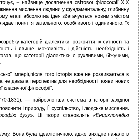
точує, – найвище досягнення світової філософії ХІХ
оникнення мислення людини у фундаментальну, глибинну
ьому етапі абсолютна ідея збагачується новим змістом
глядає поняття загального, особливого і одиничного, їх
озробку категорій діалектики, розкриття їх сутності та
ість і явище, можливість і дійсність, необхідність і
оказав, що категорії діалектики є рухливими, біжучими,
.
ької імперії,після того історія вже не розвивається в
на не давала перспектив для необхідності появи нових
ї класичної філософії”.
770-1831). — найрозлогіша система в історії західної
1
пояснити і природу, і
суспільство, і людське мислення.
лософію духу».
Ці твори становлять
«Ен­циклопедію
з­му.
Вона була ідеалістичною, адже вихідне начало в