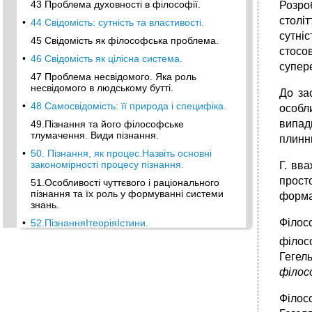
43 Проблема духовності в філософії.
Розро
столі
•
44 Свідомість: сутність та властивості.
сутні
45 Свідомість як філософська проблема.
стосов
•
46 Свідомість як цілісна система.
супере
47 Проблема несвідомого. Яка роль
несвідомого в людському бутті.
До зас
•
48 Самосвідомість: її природа і специфіка.
особл
випадк
49.Пізнання та його філософське
тлумачення. Види пізнання.
плинни
•
50. Пізнання, як процес.Назвіть основні
закономірності процесу пізнання.
Г. вва
просто
51.Особливості чуттєвого і раціонального
пізнання та їх роль у формуванні системи
формац
знань.
Філос
•
52.ПізнанняІтеоріяІстини.
53. Наука, як соціально-культурний
філосо
феномен.
Геге
•
54.Форми та методи наукового пізнання.
філос
55.Наука та основні закономірності її
Філос
розвитку.