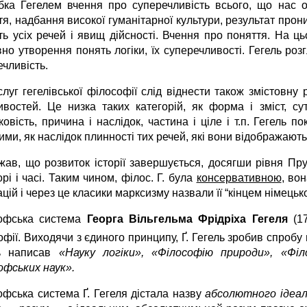
бка Гегелем вчення про суперечливість всього, що нас о
ття, надбання високої гуманітарної культури, результат пр
сть усіх речей і явищ дійсності. Вчення про поняття. На ц
но утворення понять логіки, їх суперечливості. Гегель роз
чливість.
луг гегелівської філософії слід віднести також змістовну р
ивостей. Це низка таких категорій, як форма і зміст, сутн
овість, причина і наслідок, частина і ціле і т.п. Гегель п
ми, як наслідок плинності тих речей, які вони відображають
жав, що розвиток історії завершується, досягши рівня Прус
рі і часі. Таким чином, філос. Г. була
консервативною
, во
ій і через це класики марксизму назвали її “кінцем німецько
офська система
Георга Вільгельма Фрідріха Гегеля
(1
фії. Виходячи з єдиного принципу, Ґ. Гегель зробив спробу 
ль написав
«Науку логіки», «Філософію природи», «Фі
офських наук».
офська система Ґ. Гегеля дістала назву
абсолютного ідеалі