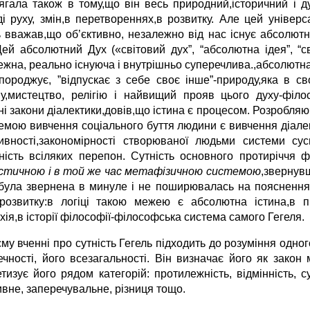
лягала також в тому,що він весь природний,історичний і д
ді руху, змін,в перетвореннях,в розвитку. Але цей універс
ь вважав,що об’єктивно, незалежно від нас існує абсолютн
Цей абсолютний Дух («світовий дух”, “абсолютна ідея”, “св
ежна, реально існуюча і внутрішньо суперечлива.,абсолютна
 породжує, ”відпускає з себе своє інше”-природу,яка в св
у,мистецтво, релігію і найвищий прояв цього духу-філо
ні закони діалектики,довів,що істина є процесом. Розробля
емою вивчення соціального буття людини є вивчення діалек
тивності,закономірності створюваної людьми системи сус
тність всіляких перепон. Сутність основного протиріччя фі
істичною і в той же час метафізичною системою
,звернувш
була звернена в минуле і не поширювалась на пояснення с
розвитку:в логіці такою межею є абсолютна істина,в пр
ія,в історії філософії-філософська система самого Гегеля.
єму вченні про сутність Гегель підходить до розуміння одн
ечності, його всезагальності. Він визначає його як закон
тизує його рядом категорій: протилежність, відмінність, су
ивне, заперечувальне, різниця тощо.