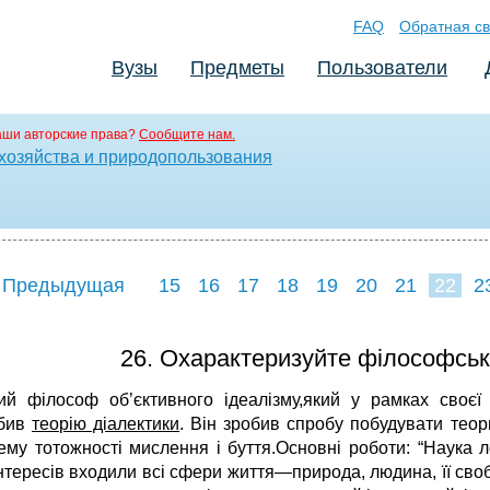
FAQ
Обратная св
Вузы
Предметы
Пользователи
аши авторские права?
Сообщите нам.
хозяйства и природопользования
 Предыдущая
15
16
17
18
19
20
21
22
2
30
31
32
3
26. Охарактеризуйте філософську
ий філософ об’єктивного ідеалізму,який у рамках своєї 
обив
теорію діалектики
. Він зробив спробу побудувати теор
му тотожності мислення і буття.Основні роботи: “Наука лог
нтересів входили всі сфери життя—природа, людина, її своб