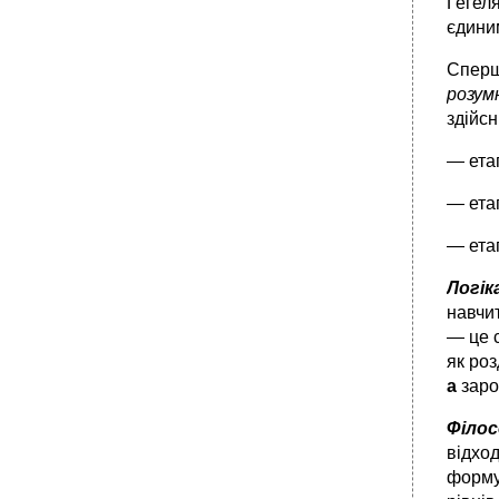
Гегел
•
56. Розкрийте суть і співвідношення понять
«парадигма» , «наукова революція»
єдини
57.Охарактеризуйте зміст і особливості
Сперш
основних типів раціональності.
розум
•
58.Особливості методологічного мислення
здійсн
сучасної науки.
59.Діалектика і логіка: їх зміст і
— етап
співвідношення.
•
62.Умовиводи: їх види та роль в процесі
— ета
пізнання.
63.Поняття доведення та спростування.
— етап
Правила та помилки в доведення та
спростуванні
Логік
•
64.Сутність людини в історико-
навчи
філософському контексті. Есенційний та
— це 
екзистиційний підходи до тлумачення
сутності людини.
як ро
а
заро
65.Проблемність людського буття :
філософське осмислення.
Філос
•
66.Буття людини як буття можливого:
відход
творчість, свобода, вибір, відповідальність.
форму
67.Проблема достотності людського