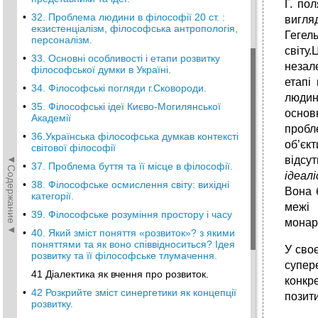
Г. по
•
32. Проблема людини в філософії 20 ст. :
вигля
екзистенціалізм, філософська антропологія,
Гегел
персоналізм.
світу.
•
33. Основні особливості і етапи розвитку
незал
філософської думки в Україні.
етапі
•
34. Філософські погляди г.Сковороди.
людин
•
35. Філософські ідеї Києво-Могилянської
основ
Академії
пробл
•
36.Українська філософська думкав контексті
об’єк
світової філософії
◄Содержание◄
відсу
•
37. Проблема буття та її місце в філософії.
ідеал
•
38. Філософське осмислення світу: вихідні
Вона 
категорії.
межі 
•
39. Філософське розуміння простору і часу
монарх
•
40. Який зміст поняття «розвиток»? з якими
поняттями та як воно співвідноситься? Ідея
У сво
розвитку та її філософське тлумачення.
супер
41 Діалектика як вчення про розвиток.
конкре
•
42 Розкрийте зміст синергетики як концепції
позит
розвитку.