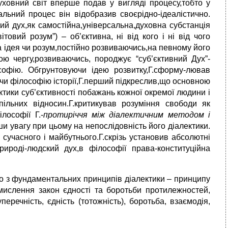
уховний світ вперше подав у вигляді процесу,тобто у
альний процес він відобразив своєрідно-ідеалістично.
ий дух,як самостійна,універсальна,духовна субстанція
ітовий розум”) – об’єктивна, ні від кого і ні від чого
 ідея чи розум,постійно розвиваючись,на певному його
ою чергу,розвиваючись, породжує “суб’єктивний Дух”-
софію. Обгрунтовуючи ідею розвитку,Г.сформу-лював
ючи філософію історії,Г.перший підкреслив,що основною
тики суб’єктивності побажань кожної окремої людини і
пільних відносин.Г.критикував розуміння свободи як
лософії Г.-
протиріччя між діалектичним методом і
и увагу при цьому на непослідовність його діалектики.
учасного і майбутнього.Г.скрізь установив абсолютні
ироді-людский дух,в філософії права-конституційна
ого з фундаментальних принципів діалектики – принципу
 мислення закон єдності та боротьби протилежностей,
перечність, єдність (тотожність), боротьба, взаємодія,