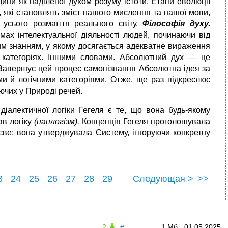
дини як наділеної духом розуму істоти. Етапи еволюції
я, які ста­новлять зміст нашого мислення та нашої мови,
усього розмаїття реального світу.
Філософія духу.
мах інтелектуальної діяльності людей, починаючи від
ним знанням, у якому досягається адекватне ви­раження
х категоріях. Іншими словами. Абсолютний дух — це
 Завершує цей процес самопізнання Абсолютна ідея за
и й логічними категоріями. Отже, ще раз підкреслює
уючих у Природі речей.
діалектичної логіки Гегеля є те, що вона будь-якому
ав логіку
(пан­логізм).
Концепція Гегеля проголошувала
єве; вона утверджувала Систему, ігноруючи конкретну
3
24
25
26
27
28
29
Следующая >
>>
3
34
2
1 Мб
01.05.2025
#