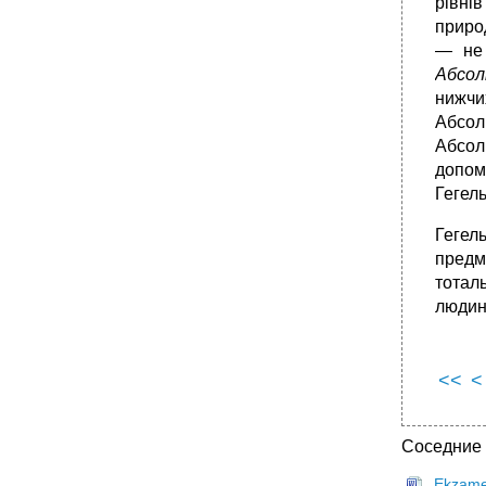
буття.Відчуження: способи його осмислення
рівні
і подолання.
при­ро
•
68.Проблема сенсу життя і способи його
— не 
філософського осмислення.
Абсо
69.Проблема смерті та безсмертя в
нижчих
духовному досвіді людства.
Абсол
•
70. Природа - людина – суспільство:
Абсол
філософські аспекти взаємодії.
допом
71.Філософське розуміння суспільства.
Гегель
•
72.Суспільство як цілісна система.
Гегел
73. Індивідуальне та соціальне в людському
бутті: їх взаємозв’язок.
предм
тотал
•
74. Історичність буття суспільства.
людин
75. Проблема сенсу історії.
•
76. Проаналізуйте концепції періодизації та
спрямованості історії.
<<
<
•
77. Проаналізуйте світоглядні засади
сучасної екологічної ситуації.
78. Техніка як соціокультурний феномен
Соседние
•
79. Глобальні проблеми сучасності і
майбутнє людства. Феномен глобалізації.
Ekzame