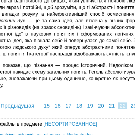
в організації живого до вищих, який увінчується появою лю
ди якраз і потрібні, щоб зрозуміти, що гі абстрактні понятт
вигадки розуму, а найефективніший спосіб осмислення 
лютний дух
— це та сама ідея, але втілена у різних фор
 її різновидів {на зразок сновидінь) і закінчуючи абсолют
ютної ідеї в наукових поняттях і сформованих логічни
ютна ідея, яка пізнала себе й повернулася до самої себе.
огою людського духу* який оперує абстрактними поняттям
, ці поняття І категорії насправді відображають сутність існ
ь показав, що пізнання — процес історичний. Недолі­ком 
етові накидає схему загальних понять. Гегель абсолютизув
ьне, зневажаючи при цьому одиничне, конкретне як несутт
у.
 Предыдущая
15
16
17
18
19
20
21
22
2
30
31
32
3
 файлы в предмете
[НЕСОРТИРОВАННОЕ]
natsiyni_vidpovidi_na_pitannya_z_Budmatu.doc