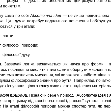
я — розум — є ідеальним, абсолютним; цей розум прагне ох
м поняттям.
у сама по собі
Абсолютна ідея
— це лише невизначена і
не.
Ця . думка потребує подальшого пояснення і обґрунту
юється у три етапи:
 логіки;
п філософії природи;
 філософії духу.
а.
Зазвичай логіка визначається як наука про форми і п
тись послідовно мислити і тим самим обернути мислення на 
система визначень мислення, які виражають найістотніше в 
зділом філософського знання про буття. Напри­клад, початк
док Існування цілого класу живих істот, наділених матеріаль
офія природи.
Пізнаючи себе у природі. Абсолютна ідея з'я
ячи при цьому від своєї початкової ідеальної сутності, то
. На етапі філософії при­роди можна спостерігати, як пере