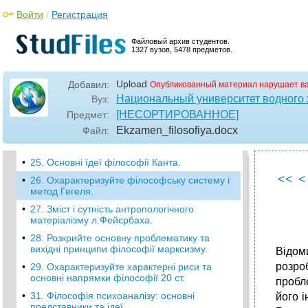
Відродження.
Войти
/
Регистрация
•
21. Проблеми пізнання і субстанції у
філософії 17 ст.
Файловый архив студентов.
1327 вузов, 5478 предметов.
•
22. Що означають поняття «теїзм», «деїзм»,
«пантеїзм» і як вони співвідносяться між
собою? Назвіть філософів, що
Upload
Добавил:
Опубликованный материал нарушает в
представляють ці позиції.
Национальный университет водного 
Вуз:
•
23. Проблема методу пізнання у
[НЕСОРТИРОВАННОЕ]
Предмет:
філософських поглядах ф.Бекона та
р.Декарта.
Ekzamen_filosofiya
.docx
Файл:
•
24. Основні риси філософії Просвітництва.
•
25. Основні їдеї філософії Канта.
<<
<
•
26. Охарактеризуйте філософську систему і
метод Гегеля.
•
27. Зміст і сутність антропологічного
матеріалізму л.Фейєрбаха.
•
28. Розкрийте основну проблематику та
вихідні принципи філософії марксизму.
Відом
розр
•
29. Охарактеризуйте характерні риси та
основні напрямки філософії 20 ст.
пробле
•
31. Філософія психоаналізу: основні
його і
представники та ідеї.