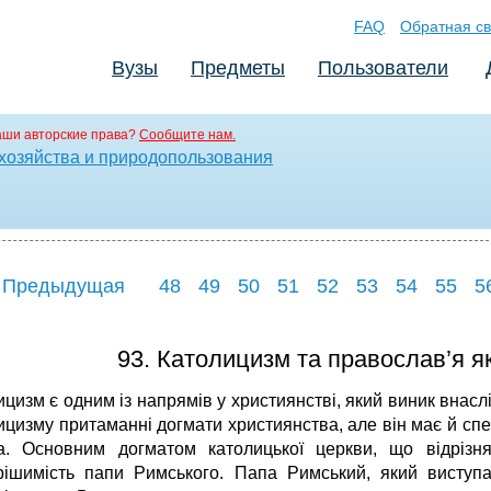
FAQ
Обратная св
Вузы
Предметы
Пользователи
аши авторские права?
Сообщите нам.
хозяйства и природопользования
 Предыдущая
48
49
50
51
52
53
54
55
5
93. Католицизм та православ’я я
цизм є одним із напрямів у християнстві, який виник внасл
ицизму притаманні догмати християнства, але він має й спе
а. Основним догматом католицької церкви, що відрізня
рішимість папи Римського. Папа Римський, який виступа