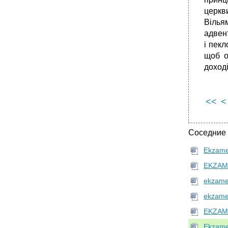
церкв
Вілья
адвент
і пек
щоб о
доході
<<
<
Соседние
Ekzame
EKZAME
ekzame
ekzame
EKZAM
Ekzamen