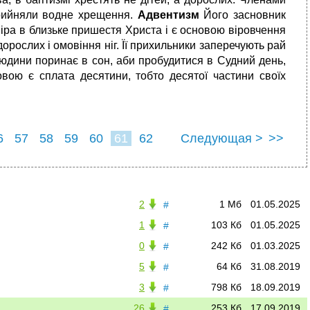
прийняли водне хрещення.
Адвентизм
Його засновник
іра в близьке пришестя Христа і є основою віровчення
орослих і омовіння ніг. Її прихильники заперечують рай
людини поринає в сон, аби пробудитися в Судний день,
вою є сплата десятини, тобто десятої частини своїх
6
57
58
59
60
61
62
Следующая >
>>
2
1 Мб
01.05.2025
#
1
103 Кб
01.05.2025
#
0
242 Кб
01.03.2025
#
5
64 Кб
31.08.2019
#
3
798 Кб
18.09.2019
#
26
253 Кб
17.09.2019
#