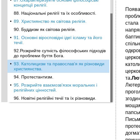
•
87.Охарактеризуйте основні філософські
концепції релігії.
Поява
88. Національні релігії та їх особливості.
пробл
•
89. Християнство як світова релігія.
стала
90. Буддизм як світова релігія.
напрям
баптис
•
91. Основні віросповідні ідеї ісламу та його
течії.
спіль
одкро
92.Розкрийте сутність філософських підходів
до проблеми буття Бога.
церко
•
93. Католицизм та православ’я як різновиди
катол
християнства.
церко
94. Протестантизм.
та.
Лю
Лютер
•
95. Розкрийте взаємозв’язок моральних і
релігійних цінностей.
прого
96. Новітні релігійні течії та їх різновиди.
згоди
мощам
папсь
Письм
проте
догма
принц