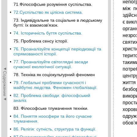
непог
71.Філософське розуміння суспільства.
між п
•
72.Суспільство як цілісна система.
здійс
73. Індивідуальне та соціальне в людському
є вик
бутті: їх взаємозв’язок.
орган
•
74. Історичність буття суспільства.
незро
75. Проблема сенсу історії.
святи
христ
•
76. Проаналізуйте концепції періодизації та
спрямованості історії.
терит
•
77. Проаналізуйте світоглядні засади
таким
сучасної екологічної ситуації.
◄Содержание◄
потре
78. Техніка як соціокультурний феномен
центр
життя
•
79. Глобальні проблеми сучасності і
майбутнє людства. Феномен глобалізації.
безбо
•
82. Проблема свободи: філософський
викор
аналіз.
прост
83. Філософське тлумачення техніки.
хоров
одруж
•
84. Поняття ноосфери та його сучасне
тлумачення.
обов'
•
86. Релігія: сутність, структура та функції.