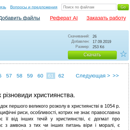
язь
Вопросы и предложения
Добавить файлы
Реферат AI
Заказать работу
Скачиваний:
26
Добавлен:
17.09.2019
Размер:
253 Кб
☆
Скачать
6
57
58
59
60
61
62
Следующая >
>>
к різновиди християнства.
ідок першого великого розколу в християнстві в 1054 р.
цифічні риси, особливості, котрих не знає православна
є її від інших течій у християнстві, є догмат про
є з амвона з тих чи інших питань віри і моралі, є