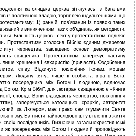
одження католицька церква зіткнулась із багатьма
в із політичною владою, торгівлею індульгенціями, що
отестантизму: 1) ранній, пов'язаний із появою таких
пов'язаний з виникненням таких об'єднань, як методисти,
ники. Більшість церков і сект у протестантизмі поділяє
ипи. Протестантизм оголосив Біблію єдиним джерелом
ститут чернецтва, закладено основи демократизму
тність священика. Протестантизм заперечує частину
ть лише хрещення і євхаристію (причастя). Оздоблення
итов, співу. Відкинуто поклоніння іконам, мощам
ром. Людину рятує лише її особиста віра в Бога.
даттю посередника між Богом і людиною, водночас
д Богом. Крім Біблії, для лютеран священною є «Книга
стії, сповіді. Вони відкидають чернецтво, поклоніння
тям), заперечується католицька ієрархія, авторитет
іруючий, за Лютером, має право сам тлумачити Святе
альвінізму. Баптисти найпослідовніші у втіленні в життя
и своїх послідовників. Визнаючи загальнохристиянські
ви як посередника між Богом і людьми й проповідують
, в баптизмі хрестять не дітей, а дорослих. Членами