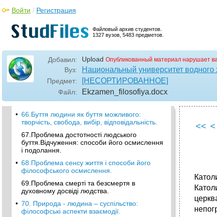
•
62.Умовиводи: їх види та роль в процесі
Войти
/
Регистрация
пізнання.
63.Поняття доведення та спростування.
Файловый архив студентов.
1327 вузов, 5483 предметов.
Правила та помилки в доведення та
спростуванні
•
64.Сутність людини в історико-
Upload
Добавил:
Опубликованный материал нарушает в
філософському контексті. Есенційний та
Национальный университет водного 
Вуз:
екзистиційний підходи до тлумачення
[НЕСОРТИРОВАННОЕ]
Предмет:
сутності людини.
Ekzamen_filosofiya
.docx
Файл:
65.Проблемність людського буття :
філософське осмислення.
•
66.Буття людини як буття можливого:
творчість, свобода, вибір, відповідальність.
<<
<
67.Проблема достотності людського
буття.Відчуження: способи його осмислення
і подолання.
•
68.Проблема сенсу життя і способи його
філософського осмислення.
Католи
69.Проблема смерті та безсмертя в
Катол
духовному досвіді людства.
церкв
•
70. Природа - людина – суспільство:
непог
філософські аспекти взаємодії.