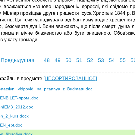
и вважаються «заново народжені» дорослі, які свідомо 
м Міллер провіщав друге пришестя Ісуса Христа в 1844 р. В
истів. Ця течія успадкувала від баптизму водне хрещення д
ло, безсмертя душі. Вони вважають, що після смерті душа 
тримати вічне блаженство або бути знищеною. Обов'язко
в у касу громади.
 Предыдущая
48
49
50
51
52
53
54
55
5
 файлы в предмете
[НЕСОРТИРОВАННОЕ]
natsiyni_vidpovidi_na_pitannya_z_Budmatu.doc
NBILET-пром .doc
nIEM3_2012.doc
n_2_kurs.docx
EN_ept.doc
_filosofiya.docx