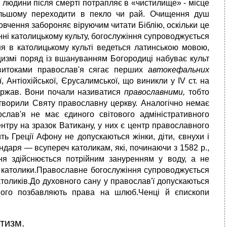
людини після смерті потрапляє в «чистилище» - місце
дальшому переходити в пекло чи рай. Очищення душ
вчення забороняє віруючим читати Біблію, оскільки це
нні католицькому культу, богослужіння супроводжується
я в католицькому культі ведеться латинською мовою,
цизмі поряд із вшануванням Богородиці набуває культ
витоками православ'я сягає перших
автокефальних
 Антіохійської, Єрусалимської, що виникли у IV ст. на
 держав. Вони почали називатися
православними,
тобто
творили Святу православну церкву. Аналогічно немає
лав'я не має єдиного світового адміністративного
нтру на зразок Ватикану, у них є центр православного
ь Греції Афону не допускаються жінки, діти, євнухи і
даря — всупереч католикам, які, починаючи з 1582 p.,
ня здійснюється потрійним зануренням у воду, а не
ь католики.Православне богослужіння супроводжується
толиків.До духовного сану у православ'ї допускаються
 його позбавляють права на шлюб.Ченці й єпископи
тизм.