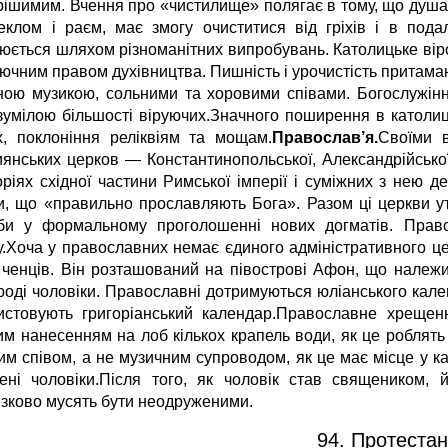
рішимим. Вчення про «чистилище» полягає в тому, що душа 
еклом і раєм, має змогу очиститися від гріхів і в по
нюється шляхом різноманітних випробувань. Католицьке віро
лючним правом духівництва. Пишність і урочистість притама
ною музикою, сольними та хоровими співами. Богослужінн
зумілою більшості віруючих.Значного поширення в католи
х, поклоніння реліквіям та мощам.
Православ’я.
Своїми 
иянських церков — Константинопольської, Александрійської,
оріях східної частини Римської імперії і суміжних з нею
и, що «правильно прославляють Бога». Разом ці церкви у
би у формальному проголошенні нових догматів. Правос
у.Хоча у православних немає єдиного адміністративного це
 ченців. Він розташований на півострові Афон, що належит
роді чоловіки. Православні дотримуються юліанського кален
истовують григоріанський календар.Православне хрещен
им нанесенням на лоб кількох крапель води, як це роблят
им співом, а не музичним супроводом, як це має місце у ка
ені чоловіки.Після того, як чоловік став священиком,
язково мусять бути неодруженими.
94. Протестан