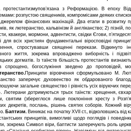
 протестантизмупов'язана з Реформацією. В епоху Відр
емами: розпустою священиків, компромісами деяких єпископі
 джерелом фінансових махінацій. Два етапи в розвитку пр
ів, як лютеранство, кальвінізм й англіканство; 2) пізній, 
ти, квакери, мормони, адвентисти, свідки Єгови, п'ятидесят
ні для всіх християн фундаментальні віросповідні принц
вення, спростувавши священні перекази. Відкинуто ін
вного життя, зокрема впроваджено виборність і підзві
ицьких догматів. Із таїнств більшість протестантів визнаю
в спрощено, богослужіння зведено до проповідей, мол
теранство.
Принципи віровчення сформульовано М. Люте
анство заперечує духовенство як обдарованого благо
лошуючи загальне священство і рівність усіх віруючих пере
». Лютерани дотримуються трьох таїнств: хрещення, євхари
, святим (збереглося лише поклоніння хресту з Розп'ят
ких декретів, послань, рішень святих соборів. Кожний в
о.
Баптизм.
Виникає на початку XVII ст., відколовшись від к
стантських принципів, вимогливі щодо поглядів і поведінк
ти, зокрема Символ віри, баптисти заперечують роль церк
ип «Спасіння особистою вірою». Навідміну від лютеранства