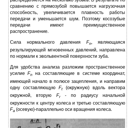
сравнению с прямозубой повышается нагрузочная
способность, увеличивается плавность работы
передачи и уменьшается шум. Поэтому косозубые
передачи имеют преимущественное
распространение.
Сила нормального давления
F
, являющаяся
n
результирующей мгновенных давлений, направлена
по нормали к эвольвентной поверх­ности зуба.
Для удобства анализа разложим пространственное
усилие
F
на составляющие в системе координат,
n
имеющей начало в полюсе зацепления, и направим
одну составляющую
F
(окружную) вдоль вектора
t
окружной, вторую
F
- по радиусу начальной
r
окружности к центру колеса и третью составляющую
F
(осевую)-параллельно оси вращения колеса.
а