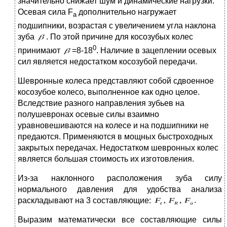
значительно снижает шум и динамические нагрузки.
Осевая сила F
дополнительно нагружает
а
подшипники, возрастая с увеличением угла наклона
зуба
. По этой причине для косозубых колес
0
принимают
=8-18
. Наличие в зацеплении осевых
сил является недостатком косозубой передачи.
Шевронные колеса представляют собой сдвоенное
косозубое колесо, выполненное как одно целое.
Вследствие разного направления зубьев на
полушевронах осевые силы взаимно
уравновешиваются на колесе и на подшипники не
предаются. Применяются в мощных быстроходных
закрытых передачах. Недостатком шевронных колес
является большая стоимость их изготовления.
Из-за наклонного расположения зуба силу
нормального давления для удобства анализа
раскладывают на 3 составляющие:
Выразим математически все составляющие силы