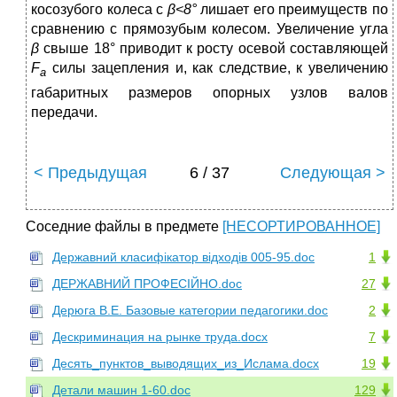
косозубого колеса с
β<8°
лишает его преиму­ществ по
сравнению с прямозубым колесом. Увеличение угла
β
свыше 18° приводит к росту осевой составляющей
F
силы зацеп­ления и, как следствие, к увеличению
a
габаритных размеров опорных узлов валов
передачи.
< Предыдущая
6 / 37
Следующая >
Соседние файлы в предмете
[НЕСОРТИРОВАННОЕ]
Державний класифікатор відходів 005-95.doc
1
ДЕРЖАВНИЙ ПРОФЕСІЙНО.doc
27
Дерюга В.Е. Базовые категории педагогики.doc
2
Дескриминация на рынке труда.docx
7
Десять_пунктов_выводящих_из_Ислама.docx
19
Детали машин 1-60.doc
129