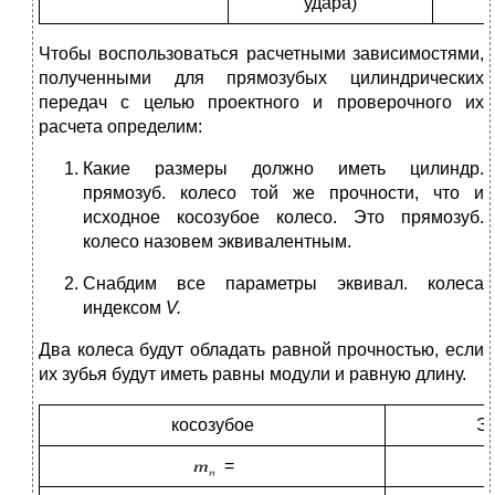
удара)
Чтобы воспользоваться расчетными зависимостями,
полученными для прямозубых цилиндрических
передач с целью проектного и проверочного их
расчета определим:
Какие размеры должно иметь цилиндр.
прямозуб. колесо той же прочности, что и
исходное косозубое колесо. Это прямозуб.
колесо назовем эквивалентным.
Снабдим все параметры эквивал. колеса
индексом
V
.
Два колеса будут обладать равной прочностью, если
их зубья будут иметь равны модули и равную длину.
косозубое
Эк
=