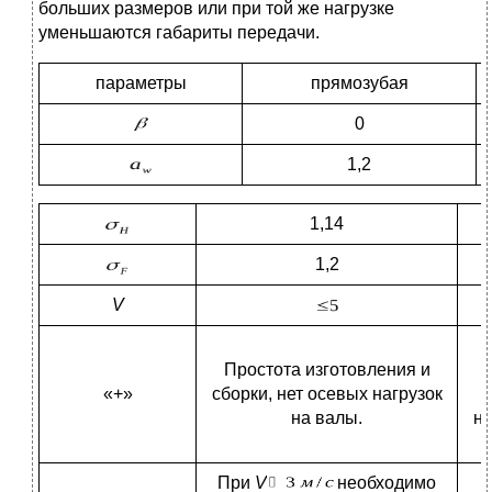
больших размеров или при той же нагрузке
уменьшаются габариты передачи.
параметры
прямозубая
0
1,2
1,14
1,2
V
Простота изготовления и
«+»
сборки, нет осевых нагрузок
на валы.
на
При
V
необходимо