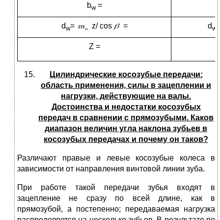
b
=
w
d
=
z/ cos
=
d
w
wv
Z =
Цилиндрические косозубые передачи:
область применения, силы в зацеплении и
нагрузки, действующие на валы.
Достоинства и недостатки косозубых
передач в сравнении с прямозубыми. Каков
диапазон величин угла наклона зубьев в
косозубых передачах и почему он таков?
Различают правые и левые косозубые колеса в
зависимости от направления винтовой линии зуба.
При работе такой передачи зубья входят в
зацепление не сразу по всей длине, как в
прямозубой, а постепенно; передаваемая нагрузка
распределяется на несколько зубьев. В результате по