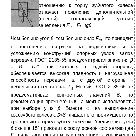
отношению к торцу зубчатого колеса
означает появление дополнительной
(осевой) составляющей усилия
зацепления
F
=
F
∙
tgβ
.
a
t
Чем больше угол
β
, тем больше сила
F
, что приводит
а
к повышению нагрузки на подшипники и к
усложнению конструкций опорных узлов валов
передачи. ГОСТ 2185-55 предусматривал значе­ния
β
= 8 ...15°
, при которых, с одной стороны,
обеспечивается высокая плавность и нагрузочная
способность передачи, а, с другой стороны -
небольшая осевая сила
F
. Новый ГОСТ 2185-66 не
a
предусматривает конкретных значений
β
, но
рекомендации прежнего ГОСТа можно использовать
при выборе угла
β
. Вместе с тем выполнение
косозубого колеса с
β<8°
лишает его преиму­ществ по
сравнению с прямозубым колесом. Увеличение угла
β
свыше 15° приводит к росту осевой составляющей
F
силы зацеп­ления и, как следствие, к увеличению