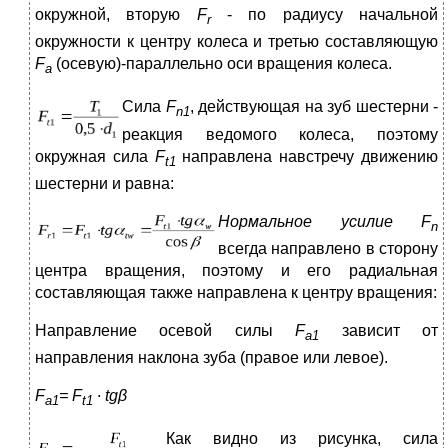
окружной, вторую
F
- по радиусу начальной
r
окружности к центру колеса и третью составляющую
F
(осевую)-параллельно оси вращения колеса.
а
С
ила
F
, действующая на зуб шестерни -
n
1
реакция ведомого колеса, поэтому
окружная сила
F
направлена навстречу движению
t
1
шестерни и равна:
Н
ормальное усилие
F
n
всегда направлено в сторону
центра вращения, поэтому и его радиальная
составляющая также направлена к центру вращения:
Направление осевой силы
F
зависит от
a1
направления наклона зуба (правое или левое).
F
=
F
∙
tgβ
a
1
t
1
К
ак видно из рисунка, сила