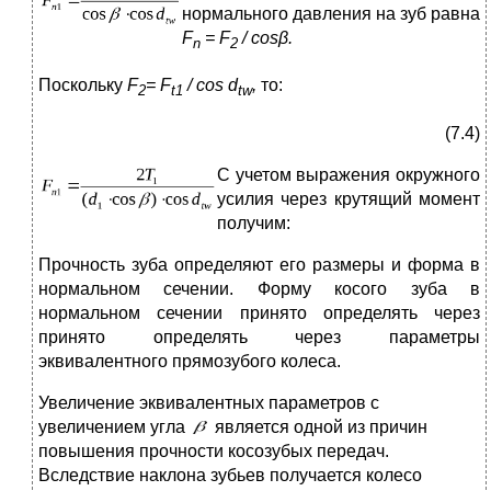
нормального давления на зуб равна
F
=
F
/
cosβ
.
n
2
Поскольку
F
=
F
/
cos
d
,
то:
2
t
1
tw
(7.4)
С
учетом выражения окружного
усилия через крутящий момент
получим:
Прочность зуба определяют его размеры и форма в
нормальном сечении. Форму косого зуба в
нормальном сечении принято определять через
принято определять через параметры
эквивалентного прямозубого колеса.
Увеличение эквивалентных параметров с
увеличением угла
является одной из причин
повышения прочности косозубых передач.
Вследствие наклона зубьев получается колесо