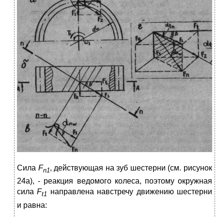
Сила
F
, действующая на зуб шестерни (см. рисунок
n
1
24а), - реакция ведомого колеса, поэтому окружная
сила
F
направлена навстречу движению шестерни
t
1
и равна: