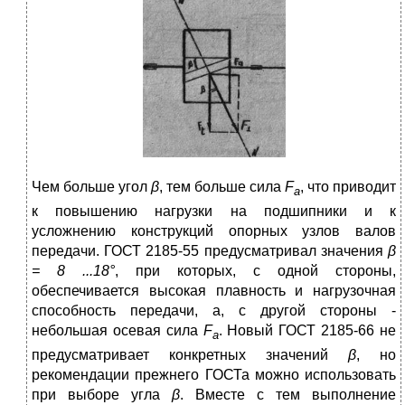
Чем больше угол
β
, тем больше сила
F
, что приводит
а
к повышению нагрузки на подшипники и к
усложнению конструкций опорных узлов валов
передачи. ГОСТ 2185-55 предусматривал значе­ния
β
= 8 ...18°
, при которых, с одной стороны,
обеспечивается высокая плавность и нагрузочная
способность передачи, а, с другой стороны -
небольшая осевая сила
F
. Новый ГОСТ 2185-66 не
a
предусматривает конкретных значений
β
, но
рекомендации прежнего ГОСТа можно использовать
при выборе угла
β
. Вместе с тем выполнение