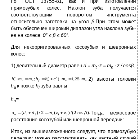
по ГОСТ 13755-81, как и при изготовлении
прямозубых колес. Наклон зуба получается
соответствующим поворотом инструмента
относительно заготовки на угол
β
.При этом может
быть обеспечен широкий диапазон угла наклона зубь­
ев на колесе:
0° ≤ β ≤ 60°
.
Для некорригированных косозубых и шевронных
колес:
1) делительный диаметр равен
d
=
m
∙
z
=
m
∙
z
/
cosβ
,
t
n
2
) высоты головки
h
к ножке
h
зуба равны
a
f
h
=
a
Т
огда межосевое
расстояние косозубой или шевронной передачи:
Итак, из вышеизложенного следует, что прямозубую
передачу можно рассматривать как частный случай