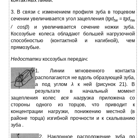
контактных линий.
3. В связи с изменением профиля зуба в торцевом
сечении увеличивается угол зацепления (
tgd
=
tgd
tw
nw
/
cosβ
) и увеличивается сечение ножки зуба.
Косозубые колеса обладают большей нагрузочной
способностью (контактной и нагибной), чем
прямозубые.
Недостатки
косозубых передач:
1
. Линии мгновенного контакта
располагаются не вдоль образующей зуба,
а под углом
λ
к ней (рисунок 21). В
результате в начальный момент
зацепления колес
вся нагрузка
приложена со
стороны одного из торцов, что приводит к
концентрации нагрузки, понижению местной (в
районе торца) изгибной прочности и к скалыванию
зуба .
2
. Наклонное расположение зуба по