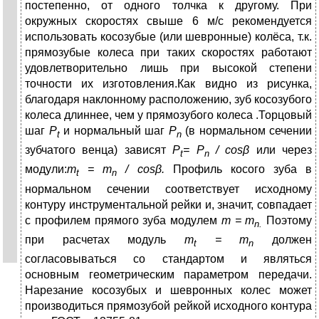
постепенно, от одного толчка к другому. При
окружных скоростях свыше 6 м/с рекомендуется
использовать косозубые (или шевронные) колёса, т.к.
прямозубые колеса при та­ких скоростях работают
удовлетворительно лишь при высокой степени
точности их изготовления.Как видно из рисунка,
благодаря наклонному расположению, зуб косозубого
колеса длиннее, чем у прямозубого колеса .Торцовый
шаг
Р
и нормальный шаг
P
(в нормальном сечении
t
n
зубчатого венца) зависят
Р
=
P
/
cosβ
или через
t
n
модули:
m
=
m
/
cosβ
.
Профиль косого зуба в
t
n
нормальном сечении соответствует исходному
контуру инструментальной рейки и, значит, совпадает
с профилем прямого зуба модулем
m
=
m
Поэтому
n
.
при расчетах модуль
m
=
m
должен
t
n
согласовываться со стандартом и являться
основным геометрическим параметром передачи.
Нарезание косозубых и шевронных колес может
производиться прямозубой рейкой исходного контура