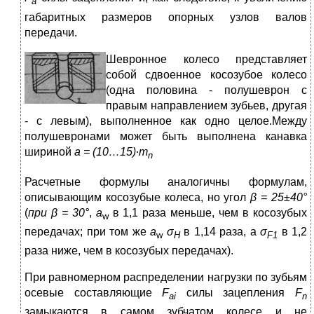
a
габаритных размеров опорных узлов валов
передачи.
Ш
евронное колесо представляет
собой сдвоенное косозубое колесо
(одна половина - полушеврон с
правым направлением зубьев, другая
- с левым), выполненное как одно целое.Между
полушевронами может быть выполнена канавка
шириной
а = (10…15)∙
m
n
Расчетные формулы аналогичны формулам,
описывающим косозубые колеса, но угол
β = 25±40°
(
при β = 30°
,
а
в 1,1 раза меньше, чем в косозубых
w
передачах; при том же
а
σ
в 1,14 раза, а
σ
в 1,2
w
Н
F
1
раза ниже, чем в косозубых передачах).
При равномерном распределении нагрузки по зубьям
осевые составляющие
F
силы зацепления
F
а
i
n
замыкаются в самом зубчатом колесе и не