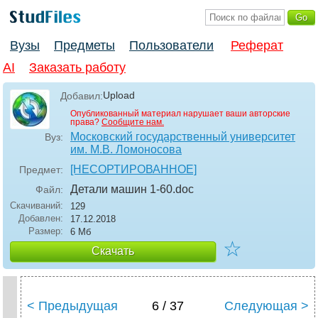
Вузы
Предметы
Пользователи
Реферат
AI
Заказать работу
Upload
Добавил:
Опубликованный материал нарушает ваши авторские
права?
Сообщите нам.
Московский государственный университет
Вуз:
им. М.В. Ломоносова
[НЕСОРТИРОВАННОЕ]
Предмет:
Детали машин 1-60
.doc
Файл:
Скачиваний:
129
Добавлен:
17.12.2018
Размер:
6 Мб
☆
Скачать
< Предыдущая
6 / 37
Следующая >