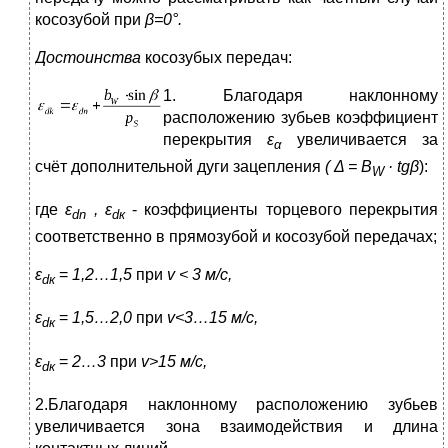
косозубой при
β=0°.
Достоинства
косозубых передач:
1
. Благодаря наклонному
расположению зубьев коэффициент
пе­рекрытия
ε
увеличивается за
α
счёт дополнительной дуги зацепления
( Δ =
B
·
tgβ
):
W
где
ε
, ε
- коэффициенты торцевого перекрытия
dn
d
к
соответствен­но в прямозубой и косозубой передачах;
ε
=
1,2…1,5
при
v
< 3 м/
c
,
d
к
ε
=
1,5…2,0
при
v
<3…15 м/
c
,
d
к
ε
=
2…3
при
v
>15 м/
c
,
d
к
2.Благодаря наклонному расположению зубьев
увеличивается зона взаимодействия и длина