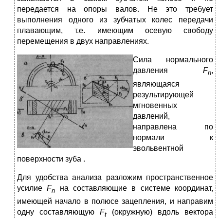
передается на опоры валов. Не это требует
выполнения одного из зубчатых колес передачи
плавающим, т.е. имеющим осевую свободу
перемещения в двух направлениях.
С
ила нормального
давления
F
,
n
являющаяся
результирующей
мгновенных
давлений,
направлена по
нормали к
эвольвентной
поверх­ности зуба .
Для удобства анализа разложим пространственное
усилие
F
на составляющие в системе координат,
n
имеющей начало в полюсе зацепления, и направим
одну составляющую
F
(окружную) вдоль вектора
t