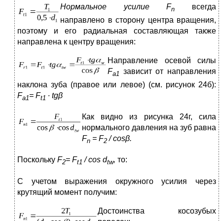
Нормальное усилие
F
всегда
n
направлено в сторону центра вращения,
поэтому и его радиальная составляющая также
направлена к центру вращения:
Направление осевой силы
F
зависит от направления
a1
наклона зуба (правое или левое) (см. рисунок 24б):
F
=
F
∙
tgβ
a
1
t
1
К
ак видно из рисунка 24г, сила
нормального давления на зуб равна
F
=
F
/
cosβ
.
n
2
Поскольку
F
=
F
/
cos
d
,
то:
2
t
1
tw
С учетом выражения окружного усилия через
крутящий момент получим:
Достоинства косозубых