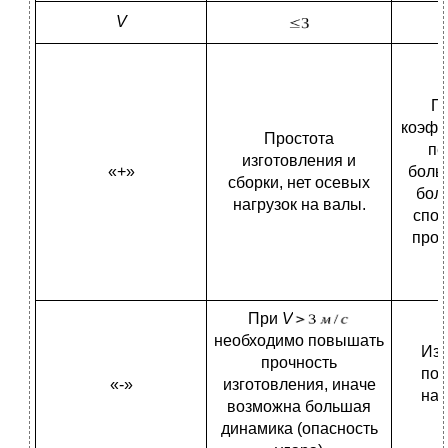
V
Пл
коэфф
Простота
пе
изготовления и
«+»
боль
сборки, нет осевых
бол
нагрузок на валы.
спос
проч
При
V
необходимо повышать
Из-
прочность
поя
«-»
изготовления, иначе
наг
возможна большая
динамика (опасность