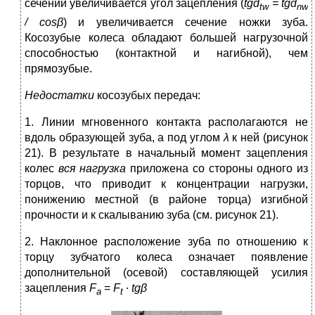
сечении увеличивается угол зацепления (
tgd
=
tgd
tw
nw
/
cosβ
) и увеличивается сечение ножки зуба.
Косозубые колеса обладают большей нагрузочной
способностью (контактной и нагибной), чем
прямозубые.
Недостатки
косозубых передач:
1. Линии мгновенного контакта располагаются не
вдоль образующей зуба, а под углом
λ
к ней (рисунок
21). В результате в начальный момент зацепления
колес
вся нагрузка
приложена со стороны одного из
торцов, что приводит к концентрации нагрузки,
понижению местной (в районе торца) изгибной
прочности и к скалыванию зуба (см. рисунок 21).
2. Наклонное расположение зуба по отношению к
торцу зубчатого колеса означает появление
дополнительной (осевой) составляющей усилия
зацепления
F
=
F
∙
tgβ
a
t