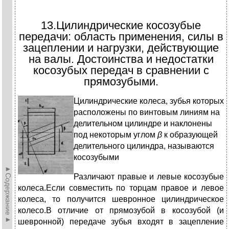
13.Цилиндрические косозубые
передачи: область применения, силы в
зацеплении и нагрузки, действующие
на валы. Достоинства и недостатки
косозубых передач в сравнении с
прямозубыми.
Ц
илиндрические колеса, зубья которых
расположены по винтовым линиям на
делительном цилиндре и наклонены
под некоторым углом
β
к образующей
делительного цилиндра, называются
косозубыми
►Содержание►
Различают правые и левые косозубые
колеса.Если совместить по торцам правое и левое
колеса, то получится шевронное цилиндрическое
колесо.В отличие от прямозубой в косозубой (и
шевронной) передаче зубья входят в зацепление