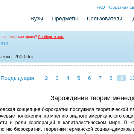
FAQ
Обратная св
Вузы
Предметы
Пользователи
аши авторские права?
Сообщите нам.
ситет
ченко_2000
.doc
 Предыдущая
2
3
4
5
6
7
8
9
1
17
18
19
20
21
2
Зарождение теории менед
овская концепция бюрократии послужила те­оретической 
ючевые положения, по мнению видного американского социол
сти и роли корпо­раций в капиталистическом мире. В к
логию бюрокра­тии, теоретики германской социал-демокра