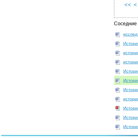
•
Зависть порождает врагов, напористость —
<<
<
сторонников
Личности и безликости
Соседние
Принцип относительности
•
Относительность н принцип разграничения
исслед
Кругооборот форм управления
Истори
Принцип принятия решений
истори
•
Значение идей Макиавелли
истори
Вопросы к главе
Истори
Глава 5 Основоположники «научного
менеджмента»
Истори
Развитие теоретических воззрений
Истори
•
Социально-экономические предпосылки
истори
Манчестер — центр менеджмента
Истори
•
Плеяда великих англичан
Эксперимент Болтина и Уатта
Истори
•
Р.Оуэн — прагматик и утопист
Истори
Эксперимент в Нью-Ленарке