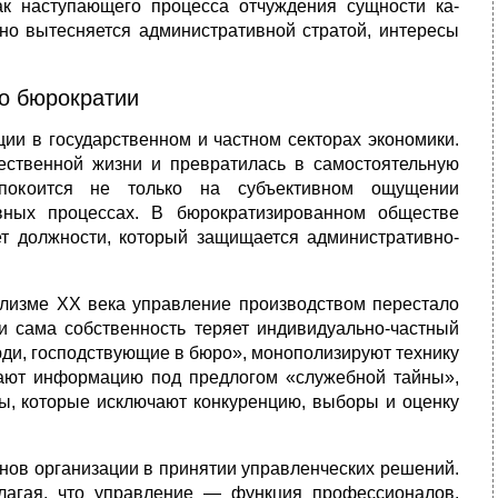
ак наступающего процесса отчуждения сущности ка­
нно вытесняется административной стратой, интересы
во бюрократии
ии в государственном и частном секторах экономики.
ественной жизни и превратилась в самостоятельную
 покоится не только на субъектив­ном ощущении
ных процессах. В бюрократизиро­ванном обществе
т должности, который защи­щается административно-
тализме XX века управление производством перестало
и сама собственность теряет ин­дивидуально-частный
юди, господствующие в бюро», монополизируют технику
вают ин­формацию под предлогом «служебной тайны»,
ры, которые исключают конкуренцию, выборы и оценку
нов организации в принятии управ­ленческих решений.
полагая, что управление — функция профессионалов.