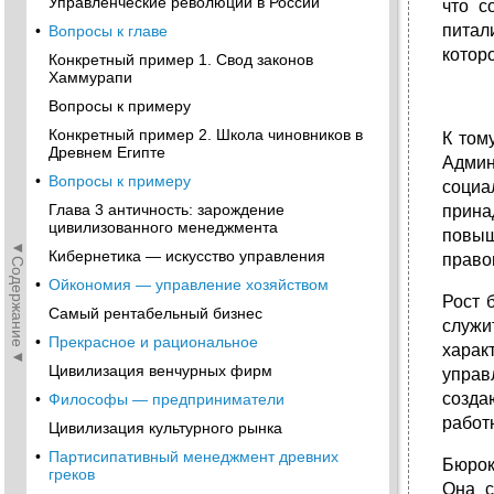
Управленческие революции в России
что с
питал
•
Вопросы к главе
котор
Конкретный пример 1. Свод законов
Хаммурапи
Вопросы к примеру
Конкретный пример 2. Школа чиновников в
К том
Древнем Египте
Админ
•
Вопросы к примеру
социа
Глава 3 античность: зарождение
прина
цивилизованного менеджмента
повыш
◄Содержание◄
Кибернетика — искусство управления
право
•
Ойкономия — управление хозяйством
Рост 
Самый рентабельный бизнес
служи
•
Прекрасное и рациональное
харак
Цивилизация венчурных фирм
управ
созда
•
Философы — предприниматели
работ
Цивилизация культурного рынка
•
Партисипативный менеджмент древних
Бюрок
греков
Она с