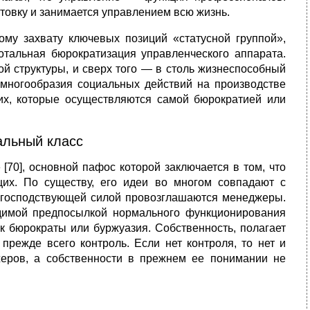
товку и зани­мается управлением всю жизнь.
му захвату ключевых позиций «статус­ной группой»,
тальная бюрократизация управленческого аппарата.
й структуры, и сверх того — в столь жизнеспособный
о многообразия социальных действий на производстве
их, которые осуществляются самой бю­рократией или
альный класс
70], основной пафос которой заключа­ется в том, что
щих. По существу, его идеи во многом совпадают с
и господствующей силой про­возглашаются менеджеры.
ходимой предпосылкой нормального функционирования
к бюрокра­ты или буржуазия. Собственность, полагает
преж­де всего контроль. Если нет контроля, то нет и
же­ров, а собственности в прежнем ее понимании не