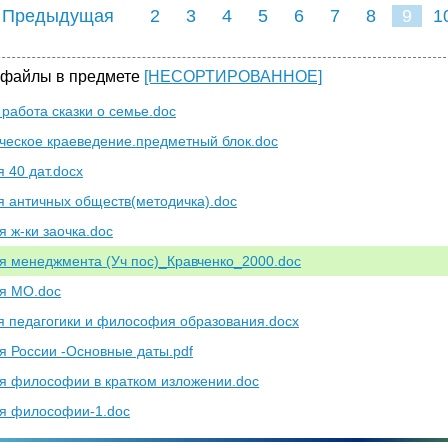
 Предыдущая
2
3
4
5
6
7
8
9
1
17
18
19
20
21
2
 файлы в предмете
[НЕСОРТИРОВАННОЕ]
 работа сказки о семье.doc
ческое краеведение.предметный блок.doc
я 40 дат.docx
я античных обществ(методичка).doc
я ж-ки заочка.doc
я менеджмента (Уч пос)_Кравченко_2000.doc
я МО.doc
я педагогики и философия образования.docx
я России -Основные даты.pdf
я философии в кратком изложении.doc
я философии-1.doc