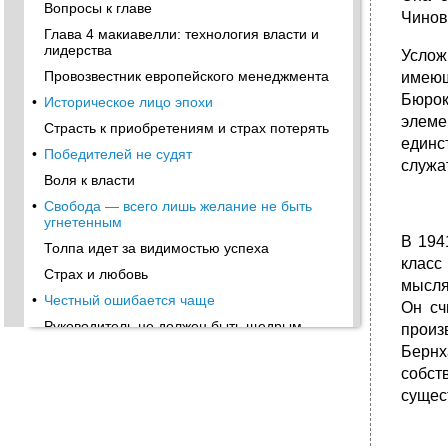
Вопросы к главе
Чинов
Глава 4 макиавелли: технология власти и
лидерства
Услож
Провозвестник европейского менеджмента
имеющ
Бюрок
•
Историческое лицо эпохи
элеме
Страсть к приобретениям и страх потерять
единс
•
Победителей не судят
служа
Воля к власти
•
Свобода — всего лишь желание не быть
угнетенным
В 194
Толпа идет за видимостью успеха
класс
Страх и любовь
мысля
•
Честный ошибается чаще
Он сч
Руководитель не должен быть щедрым
произ
Бернх
Полезнее держать в страхе
собст
•
Быть щедрым — значит быть зависимым
сущес
Вознаграждай постепенно, наказывай сразу
Качества льва и свойства лисицы