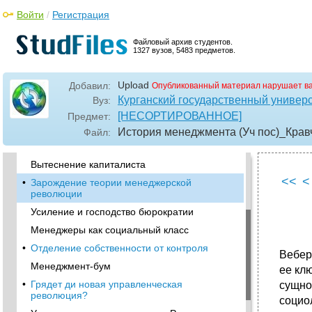
Первая управленческая революция
Войти
/
Регистрация
•
Деловые отношения и письменность
Вторая управленческая революция
Файловый архив студентов.
1327 вузов, 5483 предметов.
Третья управленческая революция
•
Четвертая управленческая революция
Upload
Добавил:
Опубликованный материал нарушает в
Профессионализация менеджера
Курганский государственный универ
Вуз:
Специализация менеджера
[НЕСОРТИРОВАННОЕ]
Предмет:
•
Корпоративный менеджмент
История менеджмента (Уч пос)_Крав
Файл:
Пятая управленческая революция
Вытеснение капиталиста
<<
<
•
Зарождение теории менеджерской
революции
Усиление и господство бюрократии
Менеджеры как социальный класс
•
Отделение собственности от контроля
Вебер
Менеджмент-бум
ее кл
•
Грядет ди новая управленческая
сущно
революция?
социо