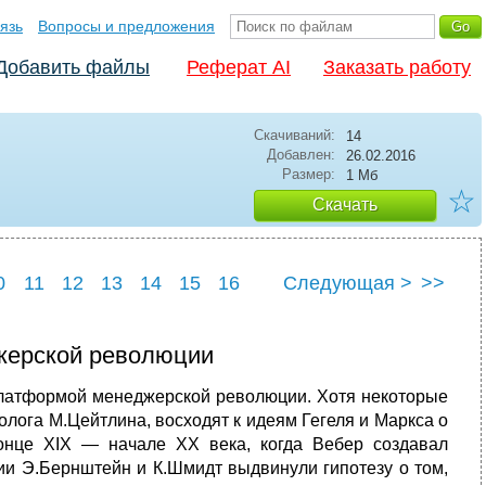
язь
Вопросы и предложения
Добавить файлы
Реферат AI
Заказать работу
Скачиваний:
14
Добавлен:
26.02.2016
Размер:
1 Мб
☆
Скачать
0
11
12
13
14
15
16
Следующая >
>>
2
23
24
25
жерской революции
платформой менеджерской революции. Хотя некоторые
ога М.Цейтлина, восхо­дят к идеям Гегеля и Маркса о
онце XIX — нача­ле XX века, когда Вебер создавал
тии Э.Бернштейн и К.Шмидт выдвинули гипотезу о том,