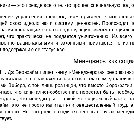
ники — это прежде всего те, кто прошел специальную подго
нение управления производством приводит к монопольно
ей свою идеологию и систему ценностей. Происходит то
ратия превращается в господствующий элемент социально
нт, что практически не поддается уничтожению. Из всег
твенно рациональными и законными призна­ются те из н
т поддержанию ее статус-кво.
Менеджеры как соци
1 г. Дж.Бернхайм пишет книгу «Менеджерс­кая революция» [
 капиталистов практически вытес­нен классом управляю
ми Вебера, с той лишь разни­цей, что вместо бюрократи
итает, что капиталист-собственник перестал быть необ
водства, что ме­неджеры — такой же социальный класс, ка
айм, это не просто капитал или овеществленный труд, а 
вен­ности. Но контроль находится теперь в руках менед
твует.