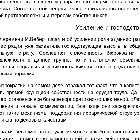
обственность в своей корпоративной форме есть при­зн
изма. Согласно этой теории, класс капиталистов постепе
ой противоположны интересам соб­ственников.
Усиление и господст
у времени М.Вебер писал и об усилении роли администрац
истрация уже захватила господству­ющие высоты в общ
льную страту. Сословная спло­ченность бюрократии
длежности к данной группе, но и на вполне объектив
ается социальная значимость «чина», своего рода пиите
выми нормами.
бюрократии на самом деле отражал тот факт, что в капи
ть прямой функцией собственности на орудия труда. Да 
тер, становясь все больше корпоративно-коллективной. «Л
ления и ка­налы коммуникации. Все чаще они засекречи
­ют такие механизмы поддержания иерархической структу
ников по деловым качествам.
ратия несовместима с участием всех или большинства чле
читает только себя компе­тентной в таких действиях, 