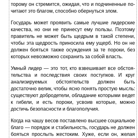
торому он стремится, ожидая, что и подчиненные по­
читают это благом, способно обернуться злом.
Государь может проявить самые лучшие лидерс­кие
качества, но они не принесут ему пользы. Поэтому
правитель не может быть щедрым в такой степени,
что­бы эта щедрость приносила ему ущерб. Но он не
должен бояться также осуждения за те пороки, без
которых не­возможно сохранить за собой власть.
Умный лидер — это тот, кто взвешивает все обстоя­
тельства и последствия своих поступков. И круг
анали­зируемых обстоятельств должен быть
достаточно велик, чтобы ясно понять простую мысль:
существуют добро­детели, обладание которыми ведет
к гибели, и есть по­роки, усвоив которые, можно
достичь безопасности и благополучия.
Когда на чашу весов поставлено высшее социаль­ное
благо — порядок и стабильность, государь не дол­жен
бояться прослыть жестоким. Хуже, если он, желая