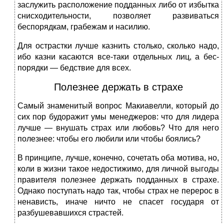
заслужить расположение подданных либо от избытка
снисходительности, позволяет развиваться
беспоряд­кам, грабежам и насилию.
Для острастки лучше казнить столько, сколько надо,
ибо казни касаются все-таки отдельных лиц, а бес­
порядки — бедствие для всех.
Полезнее держать в страхе
Самый знаменитый вопрос Макиавелли, который до
сих пор будоражит умы менеджеров: что для ли­дера
лучше — внушать страх или любовь? Что для него
полезнее: чтобы его любили или чтобы боялись?
В принципе, лучше, конечно, сочетать оба мотива, но,
коли в жизни такое недостижимо, для личной выго­ды
правителя полезнее держать подданных в страхе.
Од­нако поступать надо так, чтобы страх не перерос в
нена­висть, иначе ничто не спасет государя от
разбушевавшихся страстей.