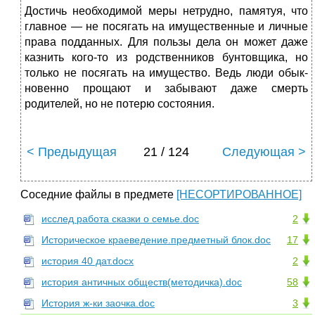
Достичь необходимой меры нетрудно, памятуя, что
главное — не посягать на имущественные и личные
права подданных. Для пользы дела он может даже
казнить кого-то из родственников бунтовщика, но
только не посягать на имущество. Ведь люди обык­
новенно прощают и забывают даже смерть
родителей, но не потерю состояния.
< Предыдущая
21 / 124
Следующая >
Соседние файлы в предмете
[НЕСОРТИРОВАННОЕ]
исслед работа сказки о семье.doc
2
Историческое краеведение.предметный блок.doc
17
история 40 дат.docx
2
история античных обществ(методичка).doc
58
История ж-ки заочка.doc
3