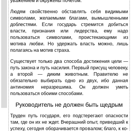
уважением и ок­ружены почетом.
Людям свойственно обставлять себя видимыми
символами, желаемыми благами, вымышленными
доб­лестями. Если государь стремится добиться
власти, признания или лидерства, ему надо
пользоваться сим­волами, проистекающими из
мотива любви. Но удер­жать власть можно, лишь
полагаясь на мотив страха.
Существует только два способа достижения цели —
путь закона и путь насилия. Первый присущ человеку,
а второй — диким животным. Правителю не
обязатель­но выбирать одно из двух, ибо данная
антиномия не­разрешима. Он должен уметь
пользоваться обоими спо­собами.
Руководитель не должен быть щедрым
Труден путь государя, его подстерегают опасности
там, где он их не ждет. Вчерашний опыт, приведший к
успеху, сегодня оборачивается провалом; благо, к ко­