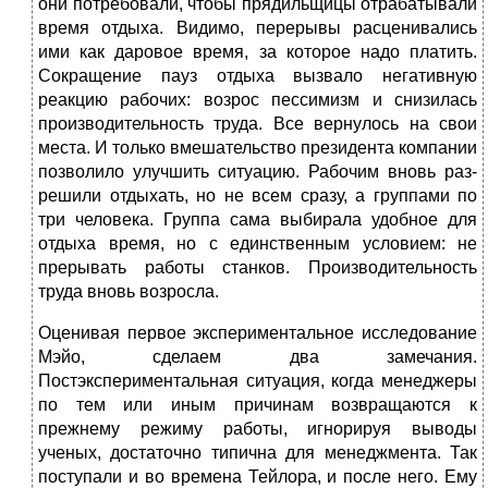
они потребова­ли, чтобы прядильщицы отрабатывали
время отдыха. Видимо, перерывы расценивались
ими как даровое вре­мя, за которое надо платить.
Сокращение пауз отдыха вызвало негативную
реакцию рабочих: возрос пессимизм и снизилась
производительность труда. Все вернулось на свои
места. И только вмешательство президента компа­нии
позволило улучшить ситуацию. Рабочим вновь раз­
решили отдыхать, но не всем сразу, а группами по
три человека. Группа сама выбирала удобное для
отдыха вре­мя, но с единственным условием: не
прерывать работы станков. Производительность
труда вновь возросла.
Оценивая первое экспериментальное исследование
Мэйо, сделаем два замечания.
Постэкспериментальная ситуация, когда менеджеры
по тем или иным причинам возвращаются к
прежнему режиму работы, игнорируя выводы
ученых, достаточно типична для менеджмента. Так
поступали и во времена Тейлора, и после него. Ему