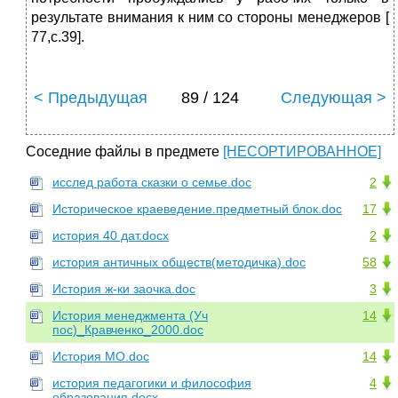
результате внимания к ним со стороны менеджеров [
77,с.39].
< Предыдущая
89 / 124
Следующая >
Соседние файлы в предмете
[НЕСОРТИРОВАННОЕ]
исслед работа сказки о семье.doc
2
Историческое краеведение.предметный блок.doc
17
история 40 дат.docx
2
история античных обществ(методичка).doc
58
История ж-ки заочка.doc
3
История менеджмента (Уч
14
пос)_Кравченко_2000.doc
История МО.doc
14
история педагогики и философия
4
образования.docx