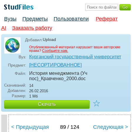
Вузы
Предметы
Пользователи
Реферат
AI
Заказать работу
Upload
Добавил:
Опубликованный материал нарушает ваши авторские
права?
Сообщите нам.
Курганский государственный университет
Вуз:
[НЕСОРТИРОВАННОЕ]
Предмет:
История менеджмента (Уч
Файл:
пос)_Кравченко_2000
.doc
Скачиваний:
14
Добавлен:
26.02.2016
Размер:
1 Мб
☆
Скачать
< Предыдущая
89 / 124
Следующая >