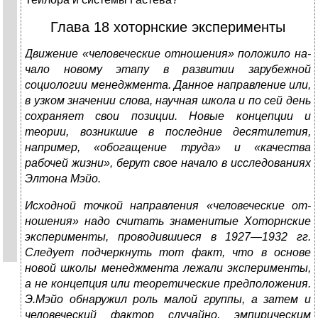
Глава 18 хоторнские эксперименты
Движение «человеческие отношения» положило на­
чало новому этапу в развитии зарубежной
социологии менеджмента. Данное направление или,
в узком значе­нии слова, научная школа и по сей день
сохраняет свои позиции. Новые концепции и
теории, возникшие в пос­ледние десятилетия,
например, «обогащение труда» и «качества
рабочей жизни», берут свое начало в иссле­дованиях
Элтона Мэйо.
Исходной точкой направления «человеческие от­
ношения» надо считать знаменитые Хоторнские
эксперименты, проводившиеся в 1927—1932 гг.
Сле­дует подчеркнуть тот факт, что в основе
новой шко­лы менеджмента лежали эксперименты,
а не концепция или теоретические предположения.
Э.Мэйо обнаружил роль малой группы, а затем и
человеческий фактор случайно, эмпирическим