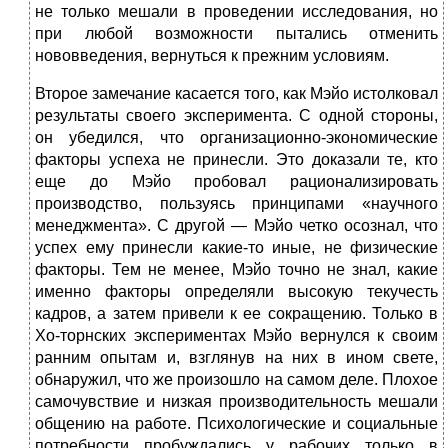
не только мешали в проведении исследования, но
при любой возможности пытались отменить
нововведения, вернуться к прежним условиям.
Второе замечание касается того, как Мэйо истолко­вал
результаты своего эксперимента. С одной стороны,
он убедился, что организационно-экономические
факто­ры успеха не принесли. Это доказали те, кто
еще до Мэйо пробовал рационализировать
производство, пользуясь принципами «научного
менеджмента». С другой — Мэйо четко осознал, что
успех ему принесли какие-то иные, не физические
факторы. Тем не менее, Мэйо точно не знал, какие
именно факторы определяли высокую текучесть
кадров, а затем привели к ее сокращению. Только в
Хо-торнских экспериментах Мэйо вернулся к своим
ранним опытам и, взглянув на них в ином свете,
обнаружил, что же произошло на самом деле. Плохое
самочувствие и низ­кая производительность мешали
общению на работе. Психологические и социальные
потребности пробужда­лись у рабочих только в