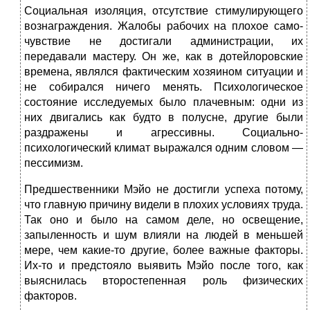
Социальная изоляция, отсутствие стимулирующего
вознаграждения. Жалобы рабочих на плохое само­
чувствие не достигали администрации, их
передавали мастеру. Он же, как в дотейлоровские
времена, являлся фактическим хозяином ситуации и
не собирался ни­чего менять. Психологическое
состояние исследуе­мых было плачевным: одни из
них двигались как будто в полусне, другие были
раздражены и агрессивны. Со­циально-
психологический климат выражался одним словом —
пессимизм.
Предшественники Мэйо не достигли успеха по­тому,
что главную причину видели в плохих условиях труда.
Так оно и было на самом деле, но освещение,
запыленность и шум влияли на людей в меньшей
мере, чем какие-то другие, более важные факторы.
Их-то и предстояло выявить Мэйо после того, как
выяснилась второстепенная роль физических
факторов.