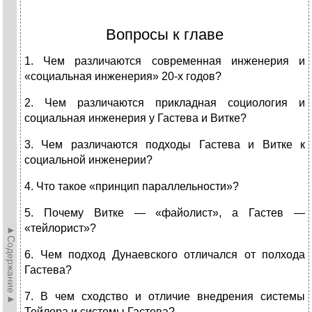
Вопросы к главе
1. Чем различаются современная инженерия и
«социальная инже­нерия» 20-х годов?
2. Чем различаются прикладная социология и
социальная инжене­рия у Гастева и Витке?
3. Чем различаются подходы Гастева и Витке к
социальной инже­нерии?
4. Что такое «принцип параллельности»?
5. Почему Витке — «файолист», а Гастев —
«тейлорист»?
►Содержание►
6. Чем подход Дунаевского отличался от полхода
Гастева?
7. В чем сходство и отличие внедрения системы
Тейлора и систе­мы Гастева?