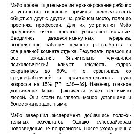
Мэйо провел тщательное интервьюирование рабочих
и установил основные причины: невозможность
общаться друг с другом на рабочем месте, падение
престижа про­фессии. Для их устранения Мэйо
предложил очень про­стое усовершенствование.
Вводились двадесятиминутных перерыва,
позволявшие рабочим немного расслабиться в
специальной комнате отдыха. Результаты превзошли
все ожидания. Значительно улучшился
психологический кли­мат. Текучесть кадров
сократилась до 60%, т. е. сравнялась со
среднефабричной, а производительность труда
возрос­ла на 15% [77, с.38—39]. Наконец, главное
достижение Мэйо: фактически исчез пессимизм
людей. Они стали выг­лядеть менее уставшими и
более жизнерадостными.
Мэйо завершил эксперимент, добившись положи­
тельных результатов. Однако супервайзерам
нововведе­ние не понравилось. После ухода ученых