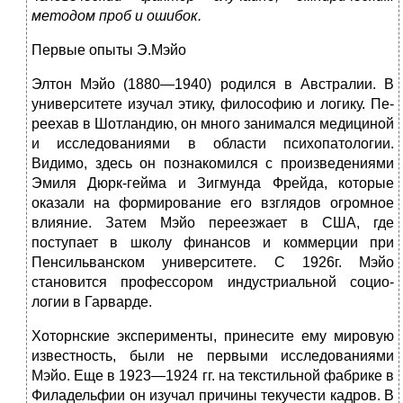
методом проб и ошибок.
Первые опыты Э.Мэйо
Элтон Мэйо (1880—1940) родился в Австралии. В
университете изучал этику, философию и логику. Пе­
реехав в Шотландию, он много занимался медициной
и исследованиями в области психопатологии.
Видимо, здесь он познакомился с произведениями
Эмиля Дюрк-гейма и Зигмунда Фрейда, которые
оказали на форми­рование его взглядов огромное
влияние. Затем Мэйо переезжает в США, где
поступает в школу финансов и коммерции при
Пенсильванском университете. С 1926г. Мэйо
становится профессором индустриальной социо­
логии в Гарварде.
Хоторнские эксперименты, принесите ему мировую
известность, были не первыми исследованиями
Мэйо. Еще в 1923—1924 гг. на текстильной фабрике в
Филадельфии он изучал причины текучести кадров. В