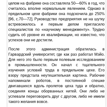
целом на фабрике она составляла 50—60% в год, что
считалось вполне нор­мальным явлением. Однако в
прядильном цехе фабрики она подскочила до 250%
[96, с.70—72]. Руководство пред­приятия не на шутку
встревожилось и первым делом при­гласило
специалистов по «научному менеджменту». Труд­но
судить об уровне их квалификации, но известно, что
успехов они не достигли.
После этого администрация обратилась в
Гарвардский университет, где как раз работал Мэйо.
Для него это было первым полевым исследованием
в промышленности. Он начал с тщательного
изучения условий труда в прядильном цехе. Его
взору предстала неутешительная картина. Рабо­чие
напоминали роботов, в постоянной спешке
двигавших­ся вдоль пролетов цеха туда и обратно,
соединяя концы обо­рванных нитей. Они либо не
успевали переговорить друг с другом, либо не имели
такого желания вовсе.