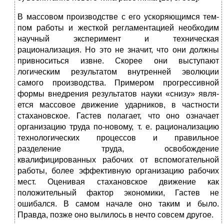
В массовом производстве с его ускоряющимся тем­
пом работы и жесткой регламентацией необходим
на­учный эксперимент и техническая
рационализация. Но это не значит, что они должны
привноситься извне. Ско­рее они выступают
логическим результатом внутренней эволюции
самого производства. Примером прогрессив­ной
формы внедрения результатов науки «снизу» явля­
ется массовое движение ударников, в частности
стаха­новское. Гастев полагает, что оно означает
организацию труда по-новому, т. е. рационализацию
технологических процессов и правильное
разделение труда, освобожде­ние
квалифицированных рабочих от вспомогательной
работы, более эффективную организацию рабочих
мест. Оценивая стахановское движение как
положительный фактор экономики, Гастев не
ошибался. В самом начале оно таким и было.
Правда, позже оно вылилось в нечто совсем другое.