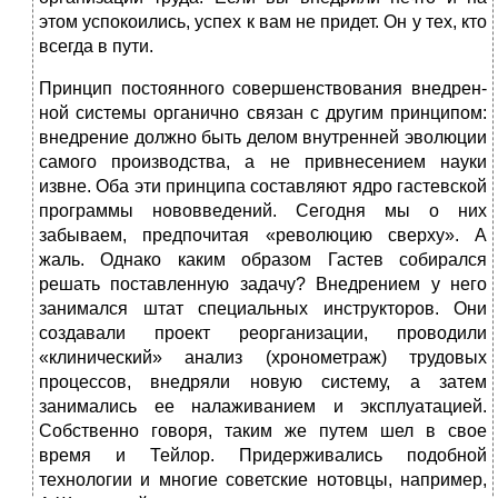
этом успокоились, успех к вам не придет. Он у тех, кто
всегда в пути.
Принцип постоянного совершенствования внедрен­
ной системы органично связан с другим принципом:
внедрение должно быть делом внутренней эволюции
самого производства, а не привнесением науки
извне. Оба эти принципа составляют ядро гастевской
програм­мы нововведений. Сегодня мы о них
забываем, предпо­читая «революцию сверху». А
жаль. Однако каким об­разом Гастев собирался
решать поставленную задачу? Внедрением у него
занимался штат специальных инструкторов. Они
создавали проект реорганизации, прово­дили
«клинический» анализ (хронометраж) трудовых
процессов, внедряли новую систему, а затем
занимались ее налаживанием и эксплуатацией.
Собственно говоря, таким же путем шел в свое
время и Тейлор. Придержи­вались подобной
технологии и многие советские нотовцы, например,