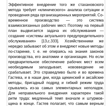
Эффективное внедрение того же стахановского
метода требует «клинического» анализа ситуации и
проведения ряда организационных мероприятий. Со­
временное производство — это система
взаимосвязан­ных рабочих мест. Поэтому на первый
план выдвига­ется задача их обслуживания —
создание «системы актуального предупредительного
обслуживания» [13,с.333]. Хозяйственники же
нередко забывают об этом и внедряют новые методы
по-старинке, т. е. не опираясь на знания законов
производства, его анато­мии и организации. Но если
предварительное обеспе­чение рабочих мест всем
необходимым запаздывает, нововведение не
срабатывает. Это справедливо было и во времена
Гастева, и в наши дни, когда щекинский и аксайские
методы, бригадный подряд и гибкий ре­жим труда
срывались из-за самых элементарных не­поладок.
Для неправильного внедрения характерен такой
ритм труда: медленный темп вначале и штурмов­
щина в конце. Гастев полагает, что самым верным