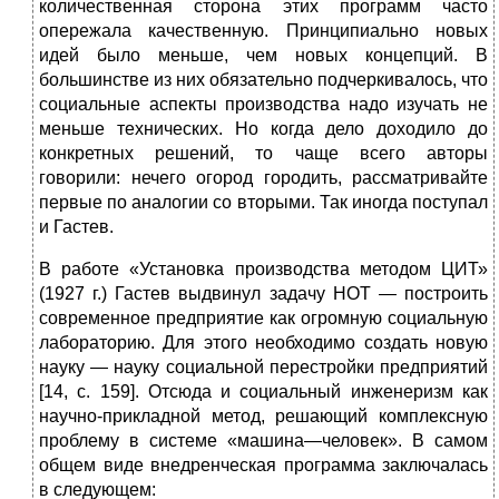
количе­ственная сторона этих программ часто
опережала каче­ственную. Принципиально новых
идей было меньше, чем новых концепций. В
большинстве из них обязатель­но подчеркивалось, что
социальные аспекты производ­ства надо изучать не
меньше технических. Но когда дело доходило до
конкретных решений, то чаще всего авто­ры
говорили: нечего огород городить, рассматривайте
первые по аналогии со вторыми. Так иногда поступал
и Гастев.
В работе «Установка производства методом ЦИТ»
(1927 г.) Гастев выдвинул задачу НОТ — построить
со­временное предприятие как огромную социальную
лабо­раторию. Для этого необходимо создать новую
науку — науку социальной перестройки предприятий
[14, с. 159]. Отсюда и социальный инженеризм как
научно-приклад­ной метод, решающий комплексную
проблему в систе­ме «машина—человек». В самом
общем виде внедрен­ческая программа заключалась
в следующем: