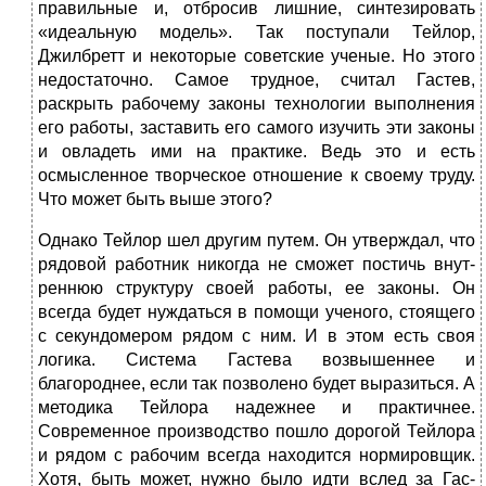
правильные и, отбросив лишние, синтезировать
«идеальную модель». Так поступали Тейлор,
Джилбретт и некоторые советские ученые. Но этого
недостаточно. Самое трудное, считал Гастев,
раскрыть рабочему зако­ны технологии выполнения
его работы, заставить его са­мого изучить эти законы
и овладеть ими на практике. Ведь это и есть
осмысленное творческое отношение к своему труду.
Что может быть выше этого?
Однако Тейлор шел другим путем. Он утверждал, что
рядовой работник никогда не сможет постичь внут­
реннюю структуру своей работы, ее законы. Он
всегда будет нуждаться в помощи ученого, стоящего
с секун­домером рядом с ним. И в этом есть своя
логика. Систе­ма Гастева возвышеннее и
благороднее, если так позво­лено будет выразиться. А
методика Тейлора надежнее и практичнее.
Современное производство пошло дорогой Тейлора
и рядом с рабочим всегда находится нормиров­щик.
Хотя, быть может, нужно было идти вслед за Гас-