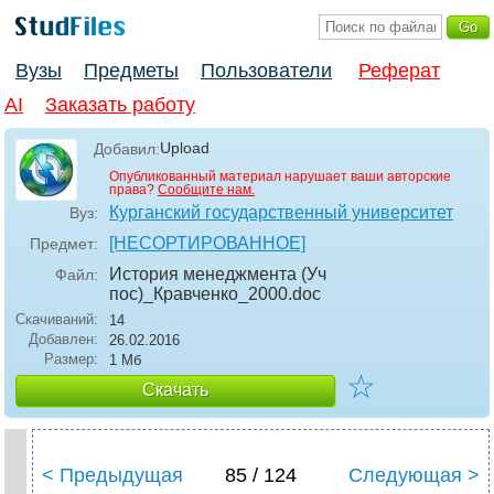
Вузы
Предметы
Пользователи
Реферат
AI
Заказать работу
Upload
Добавил:
Опубликованный материал нарушает ваши авторские
права?
Сообщите нам.
Курганский государственный университет
Вуз:
[НЕСОРТИРОВАННОЕ]
Предмет:
История менеджмента (Уч
Файл:
пос)_Кравченко_2000
.doc
Скачиваний:
14
Добавлен:
26.02.2016
Размер:
1 Мб
☆
Скачать
< Предыдущая
85 / 124
Следующая >