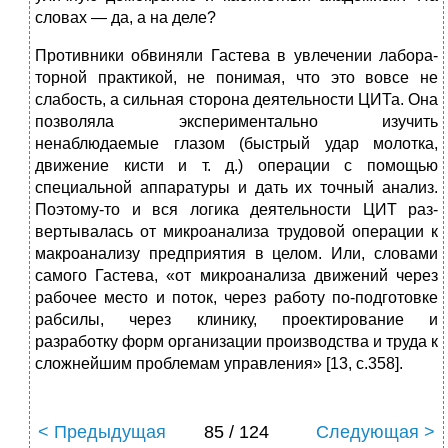
словах — да, а на деле?
Противники обвиняли Гастева в увлечении лабора­
торной практикой, не понимая, что это вовсе не
слабость, а сильная сторона деятельности ЦИТа. Она
позволяла экспериментально изучить
ненаблюдаемые глазом (бы­стрый удар молотка,
движение кисти и т. д.) операции с помощью
специальной аппаратуры и дать их точный анализ.
Поэтому-то и вся логика деятельности ЦИТ раз­
вертывалась от микроанализа трудовой операции к
мак­роанализу предприятия в целом. Или, словами
самого Гастева, «от микроанализа движений через
рабочее ме­сто и поток, через работу по-подготовке
рабсилы, через клинику, проектирование и
разработку форм организа­ции производства и труда к
сложнейшим проблемам управления» [13, с.358].
< Предыдущая
85 / 124
Следующая >