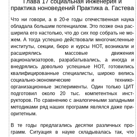
Глава 17 социальная инженерия и
практика ноноведений Практика а. Гастева
Что ни говори, а в 20-е годы отечественная наука
обладала большим потенциалом. Это позже она рас­
ширила его настолько, что до сих пор собрать не мо­
жем. А тогда успешно действовали многочисленные
институты, секции, бюро и курсы НОТ, возникали и
расширялись массовые движения
рационализаторов, разрабатывались, а иногда и
внедрялись довольно ус­пешные НОТ, готовились
квалифицированные специ­алисты, широко велись
социально-экономические и технико-
организационные эксперименты. Один толь­ко ЦИТ
подготовил около 20 тыс. компетентных инст­
рукторов. По сравнению с аналогичными западными
методиками ряд наших программ являлся даже при­
оритетным.
В те годы предлагались десятки различных про­
грамм. Ситуация в науке складывалась так, что