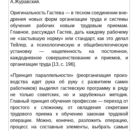
А.Журавский.
Оригинальность Гастева — в тесном соединении вне­
дрения новых форм организации труда и системы
обуче­ния рабочих новым трудовым приемам.
Главное, рассуж­дал Гастев, дать каждому рабочему
не «застывшую норму» или стандарт, как это делал
Тейлор, а психологи­ческую и общебиологическую
установку — нацеленность на постоянное,
каждодневное совершенствование и при­емов, и
организации труда [13, с. 196].
«Принцип параллельности» (реорганизация произ­
водства идет рука об руку с развитием самих
работни­ков) выделял гастевскую программу в ряду
не только советских, но и зарубежных методик.
Главный принцип обучения профессии — переход от
простого к сложному, от овладения секретами
трудового приема к обучению за­конам трудовой
операции. Можно, конечно, разложить операцию,
процесс на составные элементы, выбрать са­мые