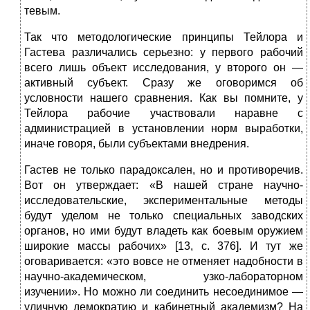
тевым.
Так что методологические принципы Тейлора и
Гастева различались серьезно: у первого рабочий
все­го лишь объект исследования, у второго он —
актив­ный субъект. Сразу же оговоримся об
условности на­шего сравнения. Как вы помните, у
Тейлора рабочие участвовали наравне с
администрацией в установле­нии норм выработки,
иначе говоря, были субъектами внедрения.
Гастев не только парадоксален, но и противоречив.
Вот он утверждает: «В нашей стране научно-
исследова­тельские, экспериментальные методы
будут уделом не только специальных заводских
органов, но ими будут владеть как боевым оружием
широкие массы рабо­чих» [13, с. 376]. И тут же
оговаривается: «это вовсе не отменяет надобности в
научно-академическом, узко-ла­бораторном
изучении». Но можно ли соединить несое­динимое —
уличную демократию и кабинетный акаде­мизм? На