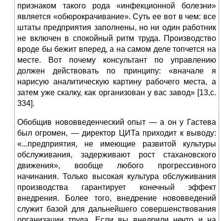
при­знаком такого рода «инфекционной болезни»
являет­ся «обюрокрачивание». Суть ее вот в чем: все
штаты предприятия заполнены, но ни один работник
не вклю­чен в спокойный ритм труда. Производство
вроде бы бежит вперед, а на самом деле топчется на
месте. Вот почему консультант по управлению
должен действо­вать по принципу: «вначале я
нарисую аналитическую картину рабочего места, а
затем уже скалку, как орга­низован у вас завод» [13,с.
334].
Обобщив нововведенческий опыт — а он у Гастева
был огромен, — директор ЦИТа приходит к выводу:
«...пред­приятия, не имеющие развитой культуры
обслуживания, задерживают рост стахановского
движения», вообще любого прогрессивного
начинания. Только высокая культура обслуживания
производства гарантирует ко­нечный эффект
внедрения. Более того, внедрение ново­введений
служит базой для дальнейшего совершенство­вания
организации труда. Если вы внедрили нечто и на