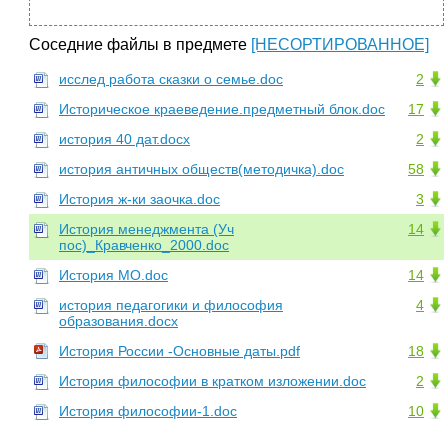
Соседние файлы в предмете
[НЕСОРТИРОВАННОЕ]
исслед работа сказки о семье.doc
2
Историческое краеведение.предметный блок.doc
17
история 40 дат.docx
2
история античных обществ(методичка).doc
58
История ж-ки заочка.doc
3
История менеджмента (Уч
14
пос)_Кравченко_2000.doc
История МО.doc
14
история педагогики и философия
4
образования.docx
История России -Основные даты.pdf
18
История философии в кратком изложении.doc
2
История философии-1.doc
10