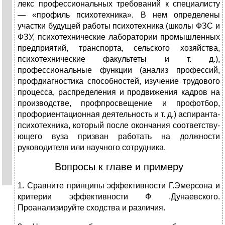
лекс профессиональных требований к специалисту
— «профиль психотехника». В нем определены
участки будущей работы психотехника (школы ФЗС и
ФЗУ, пси­хотехнические лаборатории промышленных
предприя­тий, транспорта, сельского хозяйства,
психотехнические факультеты и т. д.),
профессиональные функции (ана­лиз профессий,
профдиагностика способностей, изуче­ние трудового
процесса, распределения и продвижения кадров на
производстве, профпросвещение и профотбор,
профориентационная деятельность и т. д.) аспиранта-
психотехника, который после окончания соответству­
ющего вуза призван работать на должности
руководителя или научного сотрудника.
Вопросы к главе и примеру
1. Сравните принципы эффективности Г.Эмерсона и
критерии эффективности Ф .Дунаевского.
Проанализируйте сходства и различия.