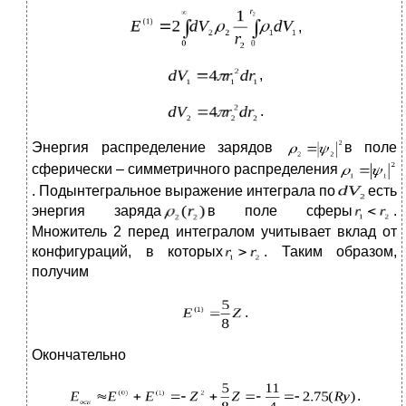
,
,
.
Энергия распределение зарядов
в поле
сферически – симметричного распределения
. Подынтегральное выражение интеграла по
есть
энергия заряда
в поле сферы
.
Множитель 2 перед интегралом учитывает вклад от
конфигураций, в которых
. Таким образом,
получим
.
Окончательно
.