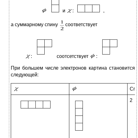
и
:
,
а суммарному спину
соответствует
:
соотсетствует
:
При большем числе электронов картина становится
следующей:
Сп
2