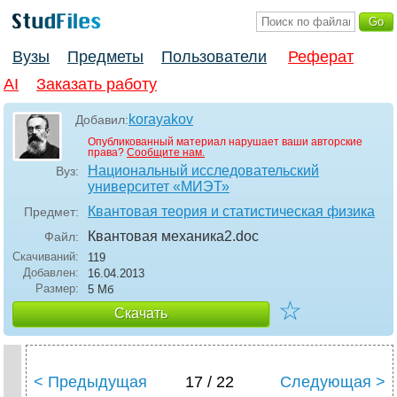
Вузы
Предметы
Пользователи
Реферат
AI
Заказать работу
korayakov
Добавил:
Опубликованный материал нарушает ваши авторские
права?
Сообщите нам.
Национальный исследовательский
Вуз:
университет «МИЭТ»
Квантовая теория и статистическая физика
Предмет:
Квантовая механика2
.doc
Файл:
Скачиваний:
119
Добавлен:
16.04.2013
Размер:
5 Мб
☆
Скачать
< Предыдущая
17 / 22
Следующая >