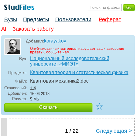
Вузы
Предметы
Пользователи
Реферат
AI
Заказать работу
korayakov
Добавил:
Опубликованный материал нарушает ваши авторские
права?
Сообщите нам.
Национальный исследовательский
Вуз:
университет «МИЭТ»
Квантовая теория и статистическая физика
Предмет:
Квантовая механика2
.doc
Файл:
Скачиваний:
119
Добавлен:
16.04.2013
Размер:
5 Мб
☆
Скачать
1 / 22
Следующая >