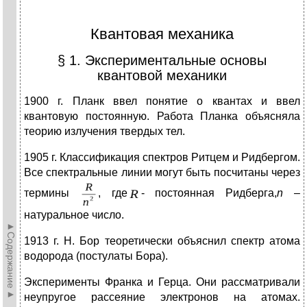
Квантовая механика
§ 1. Экспериментальные основы
квантовой механики
1900 г. Планк ввел понятие о квантах и ввел
квантовую постоянную. Работа Планка объясняла
теорию излучения твердых тел.
1905 г. Классификация спектров Ритцем и Ридбергом.
Все спектральные линии могут быть посчитаны через
термины
, где
- постоянная Ридберга,
n
–
натуральное число.
►Содержание►
1913 г. Н. Бор теоретически объяснил спектр атома
водорода (постулаты Бора).
Эксперименты Франка и Герца. Они рассматривали
неупругое рассеяние электронов на атомах.