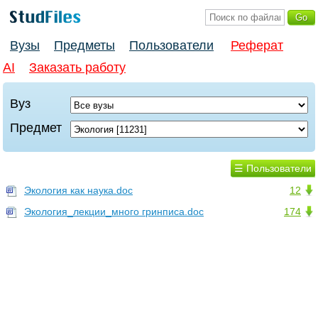
Вузы
Предметы
Пользователи
Реферат
AI
Заказать работу
Вуз
Предмет
☰ Пользователи
Экология как наука.doc
12
Экология_лекции_много гринписа.doc
174