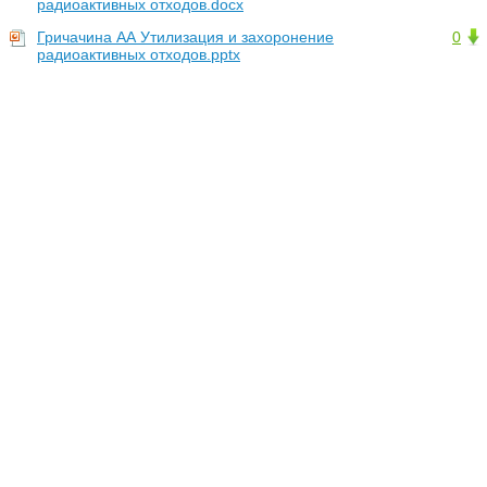
радиоактивных отходов.docx
Гричачина АА Утилизация и захоронение
0
радиоактивных отходов.pptx