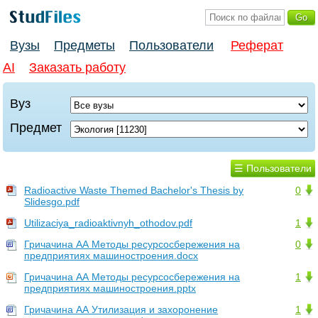
Вузы
Предметы
Пользователи
Реферат
AI
Заказать работу
Вуз
Предмет
☰ Пользователи
Radioactive Waste Themed Bachelor's Thesis by
0
Slidesgo.pdf
Utilizaciya_radioaktivnyh_othodov.pdf
1
Гричачина АА Методы ресурсосбережения на
0
предприятиях машиностроения.docx
Гричачина АА Методы ресурсосбережения на
1
предприятиях машиностроения.pptx
Гричачина АА Утилизация и захоронение
1