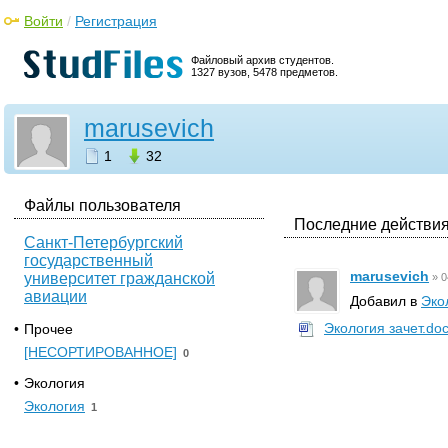
Войти
/
Регистрация
Файловый архив студентов.
1327 вузов, 5478 предметов.
marusevich
1
32
Файлы пользователя
Последние действия
Санкт-Петербургский
государственный
marusevich
университет гражданской
»
0
авиации
Добавил в
Эко
Экология зачет.do
•
Прочее
[НЕСОРТИРОВАННОЕ]
0
•
Экология
Экология
1