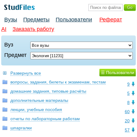
Вузы
Предметы
Пользователи
Реферат
AI
Заказать работу
Вуз
Предмет
☰ Пользователи
Развернуть все
вопросы, задания, билеты к экзаменам, тестам
9
домашние задания, типовые расчёты
5
дополнительные материалы
8
лекции, учебные пособия
60
отчеты по лабораторным работам
20
шпаргалки
57