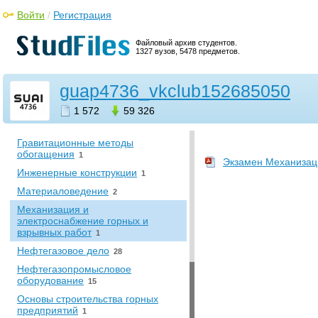
Сопротивление материалов
2
Войти
/
Регистрация
•
Промышленность. Энергетика
Файловый архив студентов.
Бурение нефтяных и газовых
1327 вузов, 5478 предметов.
скважин
41
Гидравлика
10
guap4736_vkclub152685050
Горное дело
12
1 572
59 326
Горные транспортные
комплексы
2
Гравитационные методы
обогащения
1
Экзамен Механизаци
Инженерные конструкции
1
Материаловедение
2
Механизация и
электроснабжение горных и
взрывных работ
1
Нефтегазовое дело
28
Нефтегазопромысловое
оборудование
15
Основы строительства горных
предприятий
1