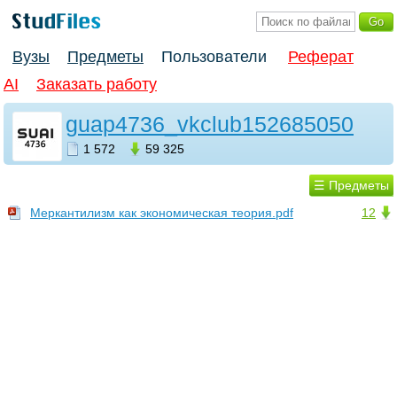
Вузы
Предметы
Пользователи
Реферат
AI
Заказать работу
guap4736_vkclub152685050
1 572
59 325
☰ Предметы
Меркантилизм как экономическая теория.pdf
12