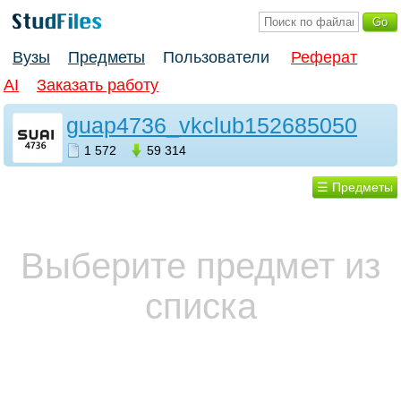
Вузы
Предметы
Пользователи
Реферат
AI
Заказать работу
guap4736_vkclub152685050
1 572
59 314
☰ Предметы
Выберите предмет из
списка