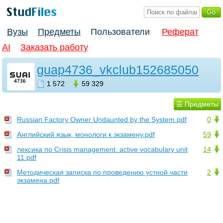
Вузы
Предметы
Пользователи
Реферат
AI
Заказать работу
guap4736_vkclub152685050
1 572
59 329
☰ Предметы
Russian Factory Owner Undaunted by the System.pdf
0
Английский язык, монологи к экзамену.pdf
59
лексика по Crisis management. active vocabulary unit
14
11.pdf
Методическая записка по проведению устной части
2
экзамена.pdf