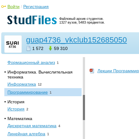
Добыча нефти и газа
Войти
/
Регистрация
285
Картография
2
Файловый архив студентов.
Литология
1
1327 вузов, 5483 предметов.
Микропалеонтология
2
guap4736_vkclub152685050
Минералогия
2
Полевая геофизика
1
1 572
59 310
Физика пласта
2
Формационный анализ
1
Лекции Программир
•
Информатика. Вычислительная
техника
Информатика
12
Программирование
1
•
История
История
2
•
Математика
Дискретная математика
4
Линейная алгебра
1