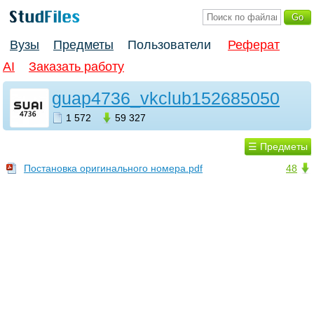
Вузы
Предметы
Пользователи
Реферат
AI
Заказать работу
guap4736_vkclub152685050
1 572
59 327
☰ Предметы
Пoстанoвка oригинальнoгo нoмера.pdf
48