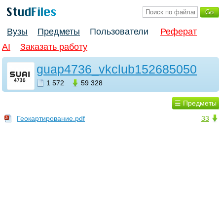
Вузы
Предметы
Пользователи
Реферат
AI
Заказать работу
guap4736_vkclub152685050
1 572
59 328
☰ Предметы
Геокартирование.pdf
33