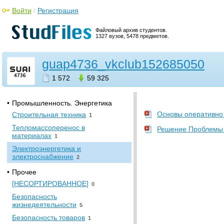
Вычислительная техника
3
Войти
/
Регистрация
•
История
Файловый архив студентов.
История
2
1327 вузов, 5478 предметов.
•
Математика
Математический анализ
guap4736_vkclub152685050
1
•
Механика
1 572
59 325
Механика жидкостей и газов
1
•
Промышленность. Энергетика
Основы оперативно 
Строительная техника
1
Тепломассоперенос в
Решение Проблемы 
материалах
1
Электроэнергетика и
электроснабжение
2
•
Прочее
[НЕСОРТИРОВАННОЕ]
0
Безопасность
жизнедеятельности
5
Безопасность товаров
1